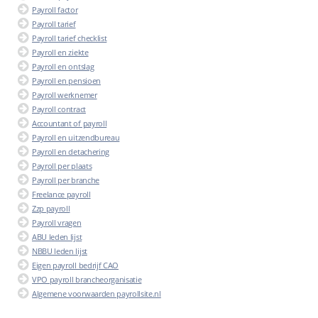
Payroll factor
Payroll tarief
Payroll tarief checklist
Payroll en ziekte
Payroll en ontslag
Payroll en pensioen
Payroll werknemer
Payroll contract
Accountant of payroll
Payroll en uitzendbureau
Payroll en detachering
Payroll per plaats
Payroll per branche
Freelance payroll
Zzp payroll
Payroll vragen
ABU leden lijst
NBBU leden lijst
Eigen payroll bedrijf CAO
VPO payroll brancheorganisatie
Algemene voorwaarden payrollsite.nl