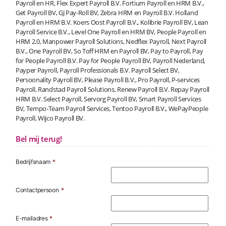
Payroll en HR, Flex Expert Payroll B.V. Fortium Payroll en HRM B.V.,
Get Payroll BV, GJ Pay-Roll BV, Zebra HRM en Payroll B.V. Holland
Payroll en HRM B.V. Koers Oost Payroll B.V., Kolibrie Payroll BV, Lean
Payroll Service B.V., Level One Payroll en HRM BV, People Payroll en
HRM 2.0, Manpower Payroll Solutions, Nedflex Payroll, Next Payroll
B.V., One Payroll BV, So Toff HRM en Payroll BV, Pay to Payroll, Pay
for People Payroll B.V. Pay for People Payroll BV, Payroll Nederland,
Payper Payroll, Payroll Professionals B.V. Payroll Select BV,
Persoonality Payroll BV, Please Payroll B.V., Pro Payroll, P-services
Payroll, Randstad Payroll Solutions, Renew Payroll B.V. Repay Payroll
HRM B.V. Select Payroll, Servorg Payroll BV, Smart Payroll Services
BV, Tempo-Team Payroll Services, Tentoo Payroll B.V., WePayPeople
Payroll, Wijco Payroll BV.
Bel mij terug!
Bedrijfsnaam
*
Contactpersoon
*
E-mailadres
*