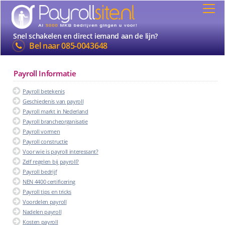
Snel schakelen en direct iemand aan de lijn?
Bel naar
085-0043648
Payroll Informatie
Payroll betekenis
Geschiedenis van payroll
Payroll markt in Nederland
Payroll brancheorganisatie
Payroll vormen
Payroll constructie
Voor wie is payroll interessant?
Zelf regelen bij payroll?
Payroll bedrijf
NEN 4400 certificering
Payroll tips en tricks
Voordelen payroll
Nadelen payroll
Kosten payroll