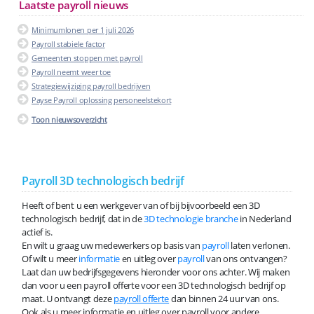
Laatste payroll nieuws
Minimumlonen per 1 juli 2026
Payroll stabiele factor
Gemeenten stoppen met payroll
Payroll neemt weer toe
Strategiewijziging payroll bedrijven
Payse Payroll oplossing personeelstekort
Toon nieuwsoverzicht
Payroll 3D technologisch bedrijf
Heeft of bent u een werkgever van of bij bijvoorbeeld een 3D
technologisch bedrijf, dat in de
3D technologie branche
in Nederland
actief is.
En wilt u graag uw medewerkers op basis van
payroll
laten verlonen.
Of wilt u meer
informatie
en uitleg over
payroll
van ons ontvangen?
Laat dan uw bedrijfsgegevens hieronder voor ons achter. Wij maken
dan voor u een payroll offerte voor een 3D technologisch bedrijf op
maat. U ontvangt deze
payroll offerte
dan binnen 24 uur van ons.
Ook als u meer informatie en uitleg over payroll voor andere