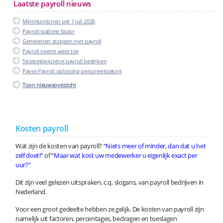
Laatste payroll nieuws
Minimumlonen per 1 juli 2026
Payroll stabiele factor
Gemeenten stoppen met payroll
Payroll neemt weer toe
Strategiewijziging payroll bedrijven
Payse Payroll oplossing personeelstekort
Toon nieuwsoverzicht
Kosten payroll
Wat zijn de kosten van payroll?
“Niets meer of minder, dan dat u het
zelf doet!”
of
“Maar wat kost uw medewerker u eigenlijk exact per
uur?”
Dit zijn veel gelezen uitspraken, c.q. slogans, van payroll bedrijven in
Nederland.
Voor een groot gedeelte hebben ze gelijk. De kosten van payroll zijn
namelijk uit factoren, percentages, bedragen en toeslagen