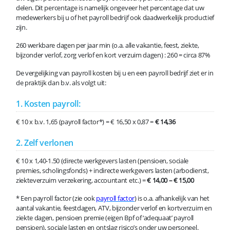
delen. Dit percentage is namelijk ongeveer het percentage dat uw
medewerkers bij u of het payroll bedrijf ook daadwerkelijk productief
zijn.
260 werkbare dagen per jaar min (o.a. alle vakantie, feest, ziekte,
bijzonder verlof, zorg verlof en kort verzuim dagen) : 260 = circa 87%
De vergelijking van payroll kosten bij u en een payroll bedrijf ziet er in
de praktijk dan b.v. als volgt uit:
1. Kosten payroll:
€ 10 x b.v. 1,65 (payroll factor*) = € 16,50 x 0,87 =
€ 14,36
2. Zelf verlonen
€ 10 x 1,40-1.50 (directe werkgevers lasten (pensioen, sociale
premies, scholingsfonds) + indirecte werkgevers lasten (arbodienst,
ziekteverzuim verzekering, accountant etc.) =
€ 14,00 – € 15,00
* Een payroll factor (zie ook
payroll factor
) is o.a. afhankelijk van het
aantal vakantie, feestdagen, ATV, bijzonder verlof en kortverzuim en
ziekte dagen, pensioen premie (eigen Bpf of ‘adequaat’ payroll
pensioen), sociale lasten en ontslag risico’s onder uw personeel.