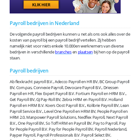
Payroll bedrijven in Nederland
De volgende payroll bedrijven kunnen u net als ons ook alles over de
kosten van payroll bij een payroll bedrijf vertellen. Zij hebben
namelijk niet voor niets enkele 10.000en werknemers van diverse
bedrijven in verschillende
branches
en
plaatsen
bij hen op de payroll
staan.
Payroll bedrijven
Ab flexkracht payroll B.V., Adecco Payroll en HR BV, BC Group Payroll
BV, Com.pas, Connexie Payroll, Devocare Payroll B.V., Driessen
Payroll en HR, Flex Expert Payroll B.V. Fortium Payroll en HRM B.V.,
Get Payroll BV, GJ Pay-Roll BV, Zebra HRM en Payroll B.V. Holland
Payroll en HRM B.V. Koers Oost Payroll B.V., Kolibrie Payroll BV, Lean
Payroll Service B.V., Level One Payroll en HRM BV, People Payroll en
HRM 2.0, Manpower Payroll Solutions, Nedflex Payroll, Next Payroll
B.V., One Payroll BV, So Toff HRM en Payroll BV, Pay to Payroll, Pay
for People Payroll B.V. Pay for People Payroll BV, Payroll Nederland,
Payper Payroll, Payroll Professionals B.V. Payroll Select BV,