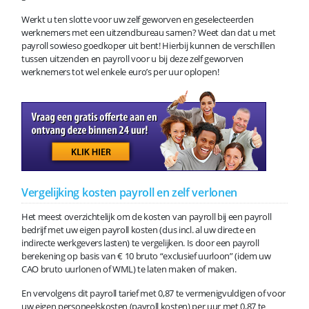
Werkt u ten slotte voor uw zelf geworven en geselecteerden
werknemers met een uitzendbureau samen? Weet dan dat u met
payroll sowieso goedkoper uit bent! Hierbij kunnen de verschillen
tussen uitzenden en payroll voor u bij deze zelf geworven
werknemers tot wel enkele euro’s per uur oplopen!
Vergelijking kosten payroll en zelf verlonen
Het meest overzichtelijk om de kosten van payroll bij een payroll
bedrijf met uw eigen payroll kosten (dus incl. al uw directe en
indirecte werkgevers lasten) te vergelijken. Is door een payroll
berekening op basis van € 10 bruto “exclusief uurloon” (idem uw
CAO bruto uurlonen of WML) te laten maken of maken.
En vervolgens dit payroll tarief met 0,87 te vermenigvuldigen of voor
uw eigen personeelskosten (payroll kosten) per uur met 0,87 te