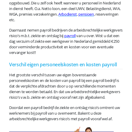
opgebouwd. Die u zelf ook heeft wanneer u personeel in Nederland
in dienst heeft. O.a. Netto loon, een deel UWV, Belastingdienst, WIA,
WGA, premies verzekeringen.
Arbodienst
,
pensioen
, reserveringen
etc.
Daarnaast nemen payroll bedrijven de arbeidsrechtelijke werkgevers
risico’s m.b.t. ziekte en ontslag bij
payroll
van u over. Wist u dat een
dag verzuim of ziekte een werkgever in Nederland gemiddeld €250
door verminderde productiviteit en kosten voor een eventuele
vervanger kost!!
Verschil eigen personeelskosten en kosten payroll
Het grootste verschil tussen uw eigen bovenstaande
personeelskosten en de kosten van payroll bij een payroll bedrijf is
dat de verplichte afdrachten door u op verschillende momenten
dienen te worden betaald. En dat uw arbeidsrechtelijke werkgevers
risico’s v.w.b. ziekte en ontslag vooraf niet zijn afgebakend.
Doordat een payroll bedrijf de ziekte en ontslag risico’s omtrent uw
werknemers bij payroll van u overneemt. Bakent u deze
arbeidsrechtelijke werkgevers risico’s met payroll vooraf wel af.