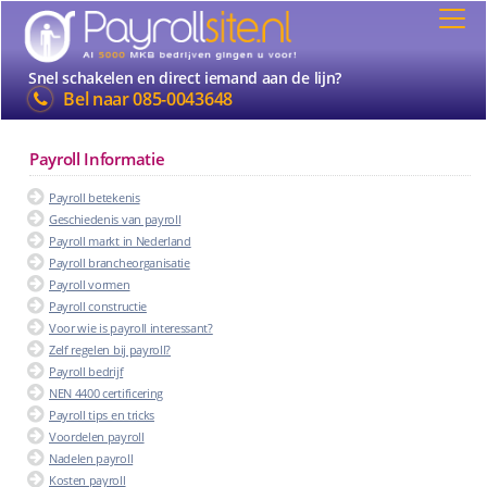
Snel schakelen en direct iemand aan de lijn?
Bel naar
085-0043648
Payroll Informatie
Payroll betekenis
Geschiedenis van payroll
Payroll markt in Nederland
Payroll brancheorganisatie
Payroll vormen
Payroll constructie
Voor wie is payroll interessant?
Zelf regelen bij payroll?
Payroll bedrijf
NEN 4400 certificering
Payroll tips en tricks
Voordelen payroll
Nadelen payroll
Kosten payroll