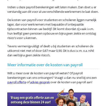
Indien u deze payroll berekeningen wilt laten maken. Dan doet u er
verstandig aan dit voor al uw verschillende werknemers te laat doen.
De kosten van payroll voor studenten en scholieren liggen namelijk
lager, dan voor werknemers met bepaalde of onbepaalde
tijdscontracten binnen uw bedrijf. Dit komt doordat zij vaak i.v.m.
hun leeftijd geen pensioen opbouw en bijna geen ziekte en ontslag
risico’s voor u kennen.
Tevens vermenigvuldigt of deelt u bij studenten en scholieren de
uitkomst niet met of door 0,87 maar 0,90. Dit is dus i.v.m. o.a. nihil
dan wel bijna geen ziekte risico’s.
Meer informatie over de kosten van payroll
Wilt u meer over de kosten van payroll weten? Of payroll
berekeningen van ons ontvangen? Vraagt u dan nu snel bij ons een
payroll offerte
of
advies gesprek
over de kosten van payroll aan!