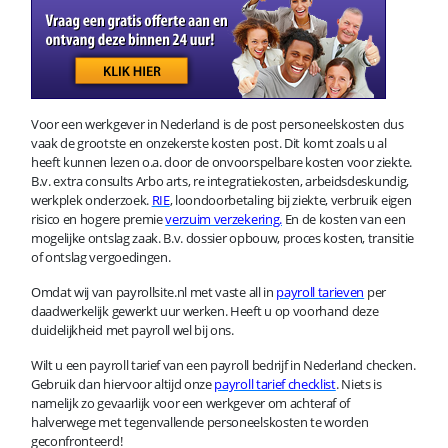
Voor een werkgever in Nederland is de post personeelskosten dus
vaak de grootste en onzekerste kosten post. Dit komt zoals u al
heeft kunnen lezen o.a. door de onvoorspelbare kosten voor ziekte.
B.v. extra consults Arbo arts, re integratiekosten, arbeidsdeskundig,
werkplek onderzoek.
RIE
, loondoorbetaling bij ziekte, verbruik eigen
risico en hogere premie
verzuim verzekering.
En de kosten van een
mogelijke ontslag zaak. B.v. dossier opbouw, proces kosten, transitie
of ontslag vergoedingen.
Omdat wij van payrollsite.nl met vaste all in
payroll tarieven
per
daadwerkelijk gewerkt uur werken. Heeft u op voorhand deze
duidelijkheid met payroll wel bij ons.
Wilt u een payroll tarief van een payroll bedrijf in Nederland checken.
Gebruik dan hiervoor altijd onze
payroll tarief checklist
. Niets is
namelijk zo gevaarlijk voor een werkgever om achteraf of
halverwege met tegenvallende personeelskosten te worden
geconfronteerd!