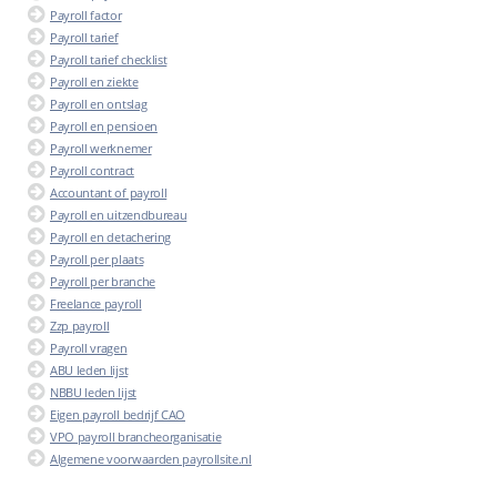
Payroll factor
Payroll tarief
Payroll tarief checklist
Payroll en ziekte
Payroll en ontslag
Payroll en pensioen
Payroll werknemer
Payroll contract
Accountant of payroll
Payroll en uitzendbureau
Payroll en detachering
Payroll per plaats
Payroll per branche
Freelance payroll
Zzp payroll
Payroll vragen
ABU leden lijst
NBBU leden lijst
Eigen payroll bedrijf CAO
VPO payroll brancheorganisatie
Algemene voorwaarden payrollsite.nl