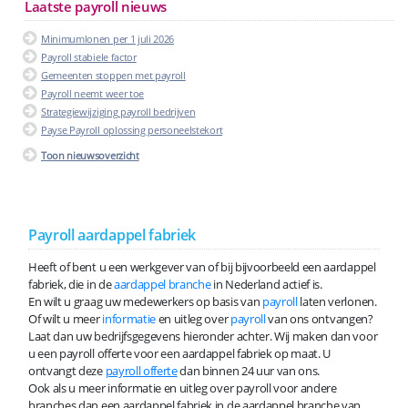
Laatste payroll nieuws
Minimumlonen per 1 juli 2026
Payroll stabiele factor
Gemeenten stoppen met payroll
Payroll neemt weer toe
Strategiewijziging payroll bedrijven
Payse Payroll oplossing personeelstekort
Toon nieuwsoverzicht
Payroll aardappel fabriek
Heeft of bent u een werkgever van of bij bijvoorbeeld een aardappel
fabriek, die in de
aardappel branche
in Nederland actief is.
En wilt u graag uw medewerkers op basis van
payroll
laten verlonen.
Of wilt u meer
informatie
en uitleg over
payroll
van ons ontvangen?
Laat dan uw bedrijfsgegevens hieronder achter. Wij maken dan voor
u een payroll offerte voor een aardappel fabriek op maat. U
ontvangt deze
payroll offerte
dan binnen 24 uur van ons.
Ook als u meer informatie en uitleg over payroll voor andere
branches dan een aardappel fabriek in de aardappel branche van