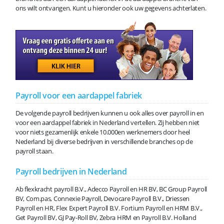
ons wilt ontvangen. Kunt u hieronder ook uw gegevens achterlaten.
Payroll voor een aardappel fabriek
De volgende payroll bedrijven kunnen u ook alles over payroll in en
voor een aardappel fabriek in Nederland vertellen. Zij hebben niet
voor niets gezamenlijk enkele 10.000en werknemers door heel
Nederland bij diverse bedrijven in verschillende branches op de
payroll staan.
Payroll bedrijven in Nederland
Ab flexkracht payroll B.V., Adecco Payroll en HR BV, BC Group Payroll
BV, Com.pas, Connexie Payroll, Devocare Payroll B.V., Driessen
Payroll en HR, Flex Expert Payroll B.V. Fortium Payroll en HRM B.V.,
Get Payroll BV, GJ Pay-Roll BV, Zebra HRM en Payroll B.V. Holland