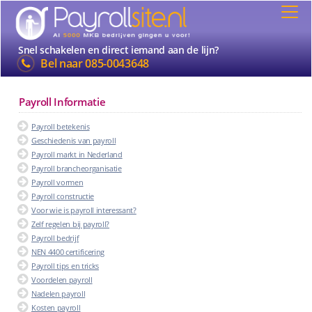
Snel schakelen en direct iemand aan de lijn?
Bel naar
085-0043648
Payroll Informatie
Payroll betekenis
Geschiedenis van payroll
Payroll markt in Nederland
Payroll brancheorganisatie
Payroll vormen
Payroll constructie
Voor wie is payroll interessant?
Zelf regelen bij payroll?
Payroll bedrijf
NEN 4400 certificering
Payroll tips en tricks
Voordelen payroll
Nadelen payroll
Kosten payroll