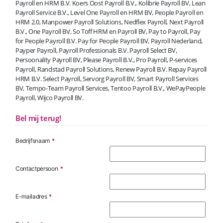
Payroll en HRM B.V. Koers Oost Payroll B.V., Kolibrie Payroll BV, Lean
Payroll Service B.V., Level One Payroll en HRM BV, People Payroll en
HRM 2.0, Manpower Payroll Solutions, Nedflex Payroll, Next Payroll
B.V., One Payroll BV, So Toff HRM en Payroll BV, Pay to Payroll, Pay
for People Payroll B.V. Pay for People Payroll BV, Payroll Nederland,
Payper Payroll, Payroll Professionals B.V. Payroll Select BV,
Persoonality Payroll BV, Please Payroll B.V., Pro Payroll, P-services
Payroll, Randstad Payroll Solutions, Renew Payroll B.V. Repay Payroll
HRM B.V. Select Payroll, Servorg Payroll BV, Smart Payroll Services
BV, Tempo-Team Payroll Services, Tentoo Payroll B.V., WePayPeople
Payroll, Wijco Payroll BV.
Bel mij terug!
Bedrijfsnaam
*
Contactpersoon
*
E-mailadres
*