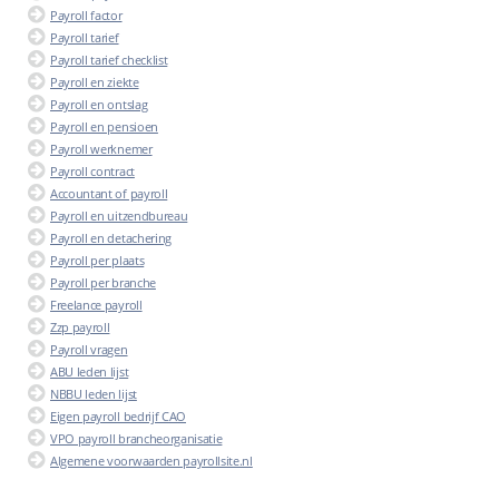
Payroll factor
Payroll tarief
Payroll tarief checklist
Payroll en ziekte
Payroll en ontslag
Payroll en pensioen
Payroll werknemer
Payroll contract
Accountant of payroll
Payroll en uitzendbureau
Payroll en detachering
Payroll per plaats
Payroll per branche
Freelance payroll
Zzp payroll
Payroll vragen
ABU leden lijst
NBBU leden lijst
Eigen payroll bedrijf CAO
VPO payroll brancheorganisatie
Algemene voorwaarden payrollsite.nl