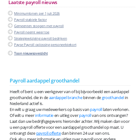
Laatste payroll nieuws
Minimumlonen per 1 juli 2026
Payroll stabiele factor
Gemeenten stoppen met payroll
Payroll neemt weer toe
Strategiewijziging payroll bedrijven
Payse Payroll oplossing personeelstekort
Toon nieuwsoverzicht
Payroll aardappel groothandel
Heeft of bent u een werkgever van of bij bijvoorbeeld een aardappel
groothandel, die in de
aardappel branche
binnen de
groothandel
in
Nederland actief is.
En wilt u graag uw medewerkers op basis van
payroll
laten verlonen.
Of wilt u meer
informatie
en uitleg over
payroll
van ons ontvangen?
Laat dan uw bedrijfsgegevens hieronder achter. Wij maken dan voor
u een payroll offerte voor een aardappel groothandel op maat. U
ontvangt deze
payroll offerte
dan binnen 24 uur van ons.
Ook als u meer informatie en uitleg over payroll voor andere