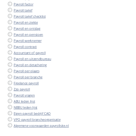
Payroll factor
Payroll tarief
Payroll tarief checklist
Payroll en ziekte
Payroll en ontslag
Payroll en pensioen
Payroll werknemer
Payroll contract
Accountant of payroll
Payroll en uitzendbureau
Payroll en detachering
Payroll per plaats
Payroll per branche
Freelance payroll
Zzp payroll
Payroll vragen
ABU leden lijst
NBBU leden lijst
Eigen payroll bedrijf CAO
VPO payroll brancheorganisatie
Algemene voorwaarden payrollsite.nl