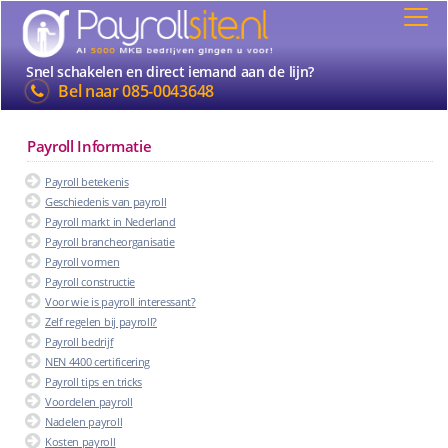
Snel schakelen en direct iemand aan de lijn?
Bel naar
085-0043648
Payroll Informatie
Payroll betekenis
Geschiedenis van payroll
Payroll markt in Nederland
Payroll brancheorganisatie
Payroll vormen
Payroll constructie
Voor wie is payroll interessant?
Zelf regelen bij payroll?
Payroll bedrijf
NEN 4400 certificering
Payroll tips en tricks
Voordelen payroll
Nadelen payroll
Kosten payroll