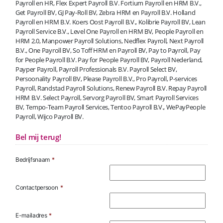
Payroll en HR, Flex Expert Payroll B.V. Fortium Payroll en HRM B.V.,
Get Payroll BV, GJ Pay-Roll BV, Zebra HRM en Payroll B.V. Holland
Payroll en HRM B.V. Koers Oost Payroll B.V., Kolibrie Payroll BV, Lean
Payroll Service B.V., Level One Payroll en HRM BV, People Payroll en
HRM 2.0, Manpower Payroll Solutions, Nedflex Payroll, Next Payroll
B.V., One Payroll BV, So Toff HRM en Payroll BV, Pay to Payroll, Pay
for People Payroll B.V. Pay for People Payroll BV, Payroll Nederland,
Payper Payroll, Payroll Professionals B.V. Payroll Select BV,
Persoonality Payroll BV, Please Payroll B.V., Pro Payroll, P-services
Payroll, Randstad Payroll Solutions, Renew Payroll B.V. Repay Payroll
HRM B.V. Select Payroll, Servorg Payroll BV, Smart Payroll Services
BV, Tempo-Team Payroll Services, Tentoo Payroll B.V., WePayPeople
Payroll, Wijco Payroll BV.
Bel mij terug!
Bedrijfsnaam
*
Contactpersoon
*
E-mailadres
*