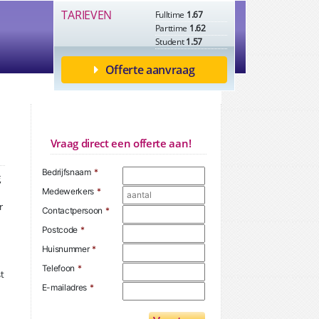
TARIEVEN
Fulltime
1.67
Parttime
1.62
Student
1.57
Offerte aanvraag
Vraag direct een offerte aan!
Bedrijfsnaam
*
,
Medewerkers
*
r
Contactpersoon
*
Postcode
*
Huisnummer
*
Telefoon
*
t
E-mailadres
*