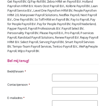
Get Payroll BV, GJ Pay-Roll BV, Zebra HRM en Payroll B.V. Holland
Payroll en HRM B.V. Koers Oost Payroll B.V., Kolibrie Payroll BV, Lean
Payroll Service B.V., Level One Payroll en HRM BV, People Payroll en
HRM 2.0, Manpower Payroll Solutions, Nedflex Payroll, Next Payroll
B.V., One Payroll BV, So Toff HRM en Payroll BV, Pay to Payroll, Pay
for People Payroll B.V. Pay for People Payroll BV, Payroll Nederland,
Payper Payroll, Payroll Professionals B.V. Payroll Select BV,
Persoonality Payroll BV, Please Payroll B.V., Pro Payroll, P-services
Payroll, Randstad Payroll Solutions, Renew Payroll B.V. Repay Payroll
HRM B.V. Select Payroll, Servorg Payroll BV, Smart Payroll Services
BV, Tempo-Team Payroll Services, Tentoo Payroll B.V., WePayPeople
Payroll, Wijco Payroll BV.
Bel mij terug!
Bedrijfsnaam
*
Contactpersoon
*
E-mailadres
*