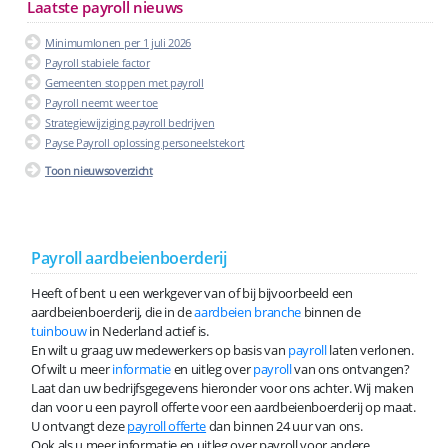
Laatste payroll nieuws
Minimumlonen per 1 juli 2026
Payroll stabiele factor
Gemeenten stoppen met payroll
Payroll neemt weer toe
Strategiewijziging payroll bedrijven
Payse Payroll oplossing personeelstekort
Toon nieuwsoverzicht
Payroll aardbeienboerderij
Heeft of bent u een werkgever van of bij bijvoorbeeld een
aardbeienboerderij, die in de
aardbeien branche
binnen de
tuinbouw
in Nederland actief is.
En wilt u graag uw medewerkers op basis van
payroll
laten verlonen.
Of wilt u meer
informatie
en uitleg over
payroll
van ons ontvangen?
Laat dan uw bedrijfsgegevens hieronder voor ons achter. Wij maken
dan voor u een payroll offerte voor een aardbeienboerderij op maat.
U ontvangt deze
payroll offerte
dan binnen 24 uur van ons.
Ook als u meer informatie en uitleg over payroll voor andere