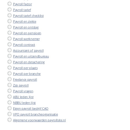
Payroll factor
Payroll tarief
Payroll tarief checklist
Payroll en ziekte
Payroll en ontslag
Payroll en pensioen
Payroll werknemer
Payroll contract
Accountant of payroll
Payroll en uitzendbureau
Payroll en detachering
Payroll per plaats
Payroll per branche
Freelance payroll
Zzp payroll
Payroll vragen
ABU leden lijst
NBBU leden lijst
Eigen payroll bedrijf CAO
VPO payroll brancheorganisatie
Algemene voorwaarden payrollsite.nl