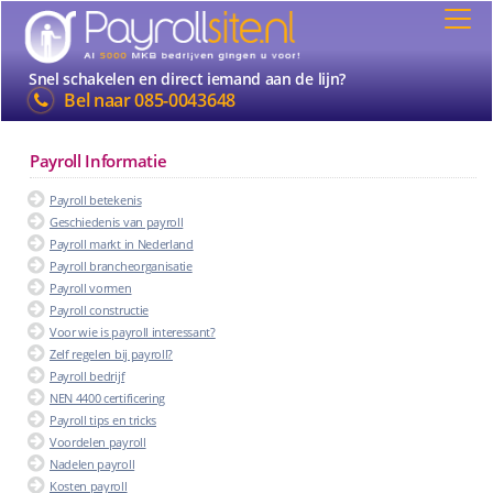
Snel schakelen en direct iemand aan de lijn?
Bel naar
085-0043648
Payroll Informatie
Payroll betekenis
Geschiedenis van payroll
Payroll markt in Nederland
Payroll brancheorganisatie
Payroll vormen
Payroll constructie
Voor wie is payroll interessant?
Zelf regelen bij payroll?
Payroll bedrijf
NEN 4400 certificering
Payroll tips en tricks
Voordelen payroll
Nadelen payroll
Kosten payroll