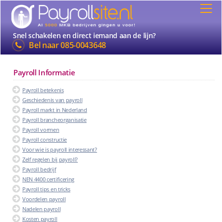
Snel schakelen en direct iemand aan de lijn?
Bel naar
085-0043648
Payroll Informatie
Payroll betekenis
Geschiedenis van payroll
Payroll markt in Nederland
Payroll brancheorganisatie
Payroll vormen
Payroll constructie
Voor wie is payroll interessant?
Zelf regelen bij payroll?
Payroll bedrijf
NEN 4400 certificering
Payroll tips en tricks
Voordelen payroll
Nadelen payroll
Kosten payroll