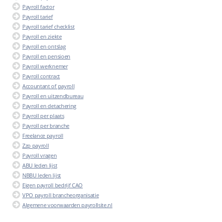
Payroll factor
Payroll tarief
Payroll tarief checklist
Payroll en ziekte
Payroll en ontslag
Payroll en pensioen
Payroll werknemer
Payroll contract
Accountant of payroll
Payroll en uitzendbureau
Payroll en detachering
Payroll per plaats
Payroll per branche
Freelance payroll
Zzp payroll
Payroll vragen
ABU leden lijst
NBBU leden lijst
Eigen payroll bedrijf CAO
VPO payroll brancheorganisatie
Algemene voorwaarden payrollsite.nl