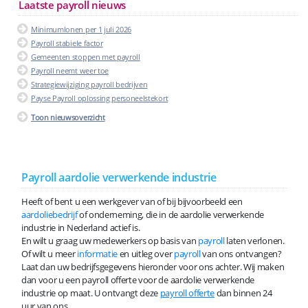
Laatste payroll nieuws
Minimumlonen per 1 juli 2026
Payroll stabiele factor
Gemeenten stoppen met payroll
Payroll neemt weer toe
Strategiewijziging payroll bedrijven
Payse Payroll oplossing personeelstekort
Toon nieuwsoverzicht
Payroll aardolie verwerkende industrie
Heeft of bent u een werkgever van of bij bijvoorbeeld een
aardoliebedrijf
of onderneming, die in de aardolie verwerkende
industrie in Nederland actief is.
En wilt u graag uw medewerkers op basis van
payroll
laten verlonen.
Of wilt u meer
informatie
en uitleg over
payroll
van ons ontvangen?
Laat dan uw bedrijfsgegevens hieronder voor ons achter. Wij maken
dan voor u een payroll offerte voor de aardolie verwerkende
industrie op maat. U ontvangt deze
payroll offerte
dan binnen 24
uur van ons.