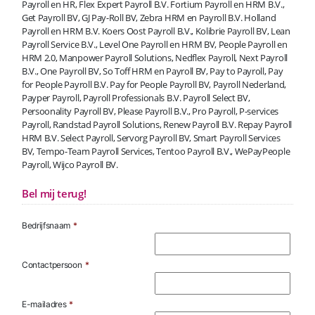
Payroll en HR, Flex Expert Payroll B.V. Fortium Payroll en HRM B.V.,
Get Payroll BV, GJ Pay-Roll BV, Zebra HRM en Payroll B.V. Holland
Payroll en HRM B.V. Koers Oost Payroll B.V., Kolibrie Payroll BV, Lean
Payroll Service B.V., Level One Payroll en HRM BV, People Payroll en
HRM 2.0, Manpower Payroll Solutions, Nedflex Payroll, Next Payroll
B.V., One Payroll BV, So Toff HRM en Payroll BV, Pay to Payroll, Pay
for People Payroll B.V. Pay for People Payroll BV, Payroll Nederland,
Payper Payroll, Payroll Professionals B.V. Payroll Select BV,
Persoonality Payroll BV, Please Payroll B.V., Pro Payroll, P-services
Payroll, Randstad Payroll Solutions, Renew Payroll B.V. Repay Payroll
HRM B.V. Select Payroll, Servorg Payroll BV, Smart Payroll Services
BV, Tempo-Team Payroll Services, Tentoo Payroll B.V., WePayPeople
Payroll, Wijco Payroll BV.
Bel mij terug!
Bedrijfsnaam
*
Contactpersoon
*
E-mailadres
*