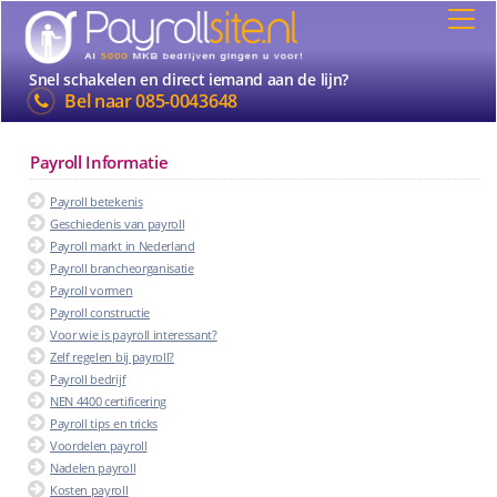
Snel schakelen en direct iemand aan de lijn?
Bel naar
085-0043648
Payroll Informatie
Payroll betekenis
Geschiedenis van payroll
Payroll markt in Nederland
Payroll brancheorganisatie
Payroll vormen
Payroll constructie
Voor wie is payroll interessant?
Zelf regelen bij payroll?
Payroll bedrijf
NEN 4400 certificering
Payroll tips en tricks
Voordelen payroll
Nadelen payroll
Kosten payroll