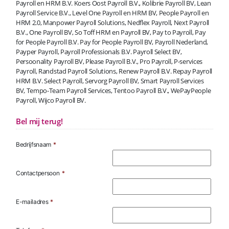
Payroll en HRM B.V. Koers Oost Payroll B.V., Kolibrie Payroll BV, Lean
Payroll Service B.V., Level One Payroll en HRM BV, People Payroll en
HRM 2.0, Manpower Payroll Solutions, Nedflex Payroll, Next Payroll
B.V., One Payroll BV, So Toff HRM en Payroll BV, Pay to Payroll, Pay
for People Payroll B.V. Pay for People Payroll BV, Payroll Nederland,
Payper Payroll, Payroll Professionals B.V. Payroll Select BV,
Persoonality Payroll BV, Please Payroll B.V., Pro Payroll, P-services
Payroll, Randstad Payroll Solutions, Renew Payroll B.V. Repay Payroll
HRM B.V. Select Payroll, Servorg Payroll BV, Smart Payroll Services
BV, Tempo-Team Payroll Services, Tentoo Payroll B.V., WePayPeople
Payroll, Wijco Payroll BV.
Bel mij terug!
Bedrijfsnaam
*
Contactpersoon
*
E-mailadres
*