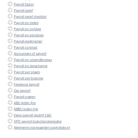
Payroll factor
Payroll tarief
Payroll tarief checklist
Payroll en ziekte
Payroll en ontslag
Payroll en pensioen
Payroll werknemer
Payroll contract
Accountant of payroll
Payroll en uitzendbureau
Payroll en detachering
Payroll per plaats
Payroll per branche
Freelance payroll
Zzp payroll
Payroll vragen
ABU leden lijst
NBBU leden lijst
Eigen payroll bedrijf CAO
VPO payroll brancheorganisatie
Algemene voorwaarden payrollsite.nl