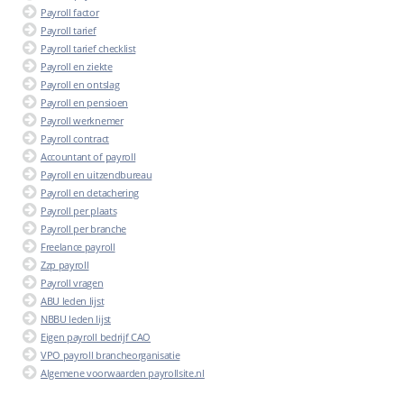
Payroll factor
Payroll tarief
Payroll tarief checklist
Payroll en ziekte
Payroll en ontslag
Payroll en pensioen
Payroll werknemer
Payroll contract
Accountant of payroll
Payroll en uitzendbureau
Payroll en detachering
Payroll per plaats
Payroll per branche
Freelance payroll
Zzp payroll
Payroll vragen
ABU leden lijst
NBBU leden lijst
Eigen payroll bedrijf CAO
VPO payroll brancheorganisatie
Algemene voorwaarden payrollsite.nl