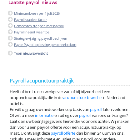
Laatste payroll nieuws
Minimumlonen per 1 juli 2026
Payroll stabiele factor
Gemeenten stoppen met payroll
Payroll neemt weer toe
Strategiewijziging payroll bedrijven
Payse Payroll oplossing personeelstekort
Toon nieuwsoverzicht
Payroll acupunctuurpraktijk
Heeft of bent u een werkgever van of bij bijvoorbeeld een
acupunctuurpraktijk, die in de
acupunctuur branche
in Nederland
actief is.
En wilt u graag uw medewerkers op basis van
payroll
laten verlonen.
Of wilt u meer
informatie
en uitleg over
payroll
van ons ontvangen?
Laat dan uw bedrijfsgegevens hieronder voor ons achter. Wij maken
dan voor u een payroll offerte voor een acupunctuurpraktijk op
maat. U ontvangt deze
payroll offerte
dan binnen 24 uur van ons.
Ook als u meer informatie en uitleg over payroll voor andere