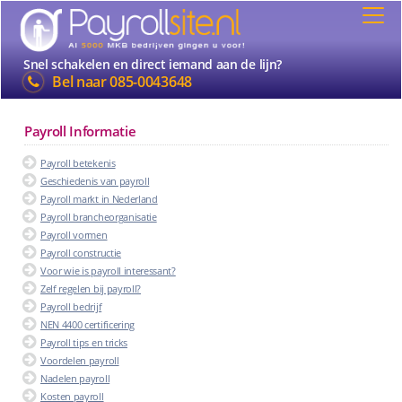
Snel schakelen en direct iemand aan de lijn?
Bel naar
085-0043648
Payroll Informatie
Payroll betekenis
Geschiedenis van payroll
Payroll markt in Nederland
Payroll brancheorganisatie
Payroll vormen
Payroll constructie
Voor wie is payroll interessant?
Zelf regelen bij payroll?
Payroll bedrijf
NEN 4400 certificering
Payroll tips en tricks
Voordelen payroll
Nadelen payroll
Kosten payroll