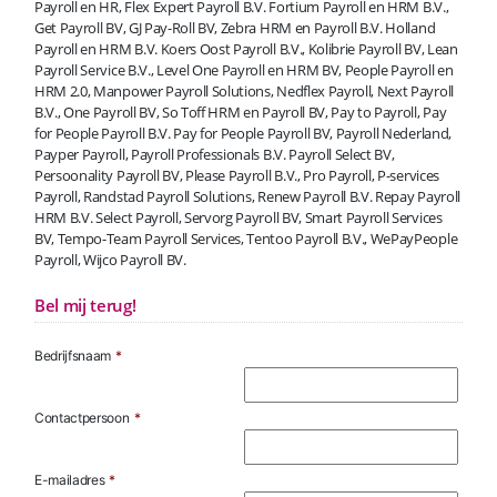
Payroll en HR, Flex Expert Payroll B.V. Fortium Payroll en HRM B.V.,
Get Payroll BV, GJ Pay-Roll BV, Zebra HRM en Payroll B.V. Holland
Payroll en HRM B.V. Koers Oost Payroll B.V., Kolibrie Payroll BV, Lean
Payroll Service B.V., Level One Payroll en HRM BV, People Payroll en
HRM 2.0, Manpower Payroll Solutions, Nedflex Payroll, Next Payroll
B.V., One Payroll BV, So Toff HRM en Payroll BV, Pay to Payroll, Pay
for People Payroll B.V. Pay for People Payroll BV, Payroll Nederland,
Payper Payroll, Payroll Professionals B.V. Payroll Select BV,
Persoonality Payroll BV, Please Payroll B.V., Pro Payroll, P-services
Payroll, Randstad Payroll Solutions, Renew Payroll B.V. Repay Payroll
HRM B.V. Select Payroll, Servorg Payroll BV, Smart Payroll Services
BV, Tempo-Team Payroll Services, Tentoo Payroll B.V., WePayPeople
Payroll, Wijco Payroll BV.
Bel mij terug!
Bedrijfsnaam
*
Contactpersoon
*
E-mailadres
*