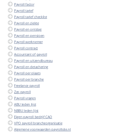
Payroll factor
Payroll tarief
Payroll tarief checklist
Payroll en ziekte
Payroll en ontslag
Payroll en pensioen
Payroll werknemer
Payroll contract
Accountant of payroll
Payroll en uitzendbureau
Payroll en detachering
Payroll per plaats
Payroll per branche
Freelance payroll
Zzp payroll
Payroll vragen
ABU leden lijst
NBBU leden lijst
Eigen payroll bedrijf CAO
VPO payroll brancheorganisatie
Algemene voorwaarden payrollsite.nl