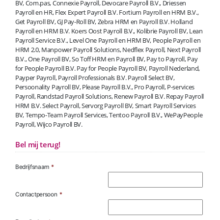
BV, Com.pas, Connexie Payroll, Devocare Payroll B.V., Driessen
Payroll en HR, Flex Expert Payroll B.V. Fortium Payroll en HRM B.V.,
Get Payroll BV, GJ Pay-Roll BV, Zebra HRM en Payroll B.V. Holland
Payroll en HRM B.V. Koers Oost Payroll B.V., Kolibrie Payroll BV, Lean
Payroll Service B.V., Level One Payroll en HRM BV, People Payroll en
HRM 2.0, Manpower Payroll Solutions, Nedflex Payroll, Next Payroll
B.V., One Payroll BV, So Toff HRM en Payroll BV, Pay to Payroll, Pay
for People Payroll B.V. Pay for People Payroll BV, Payroll Nederland,
Payper Payroll, Payroll Professionals B.V. Payroll Select BV,
Persoonality Payroll BV, Please Payroll B.V., Pro Payroll, P-services
Payroll, Randstad Payroll Solutions, Renew Payroll B.V. Repay Payroll
HRM B.V. Select Payroll, Servorg Payroll BV, Smart Payroll Services
BV, Tempo-Team Payroll Services, Tentoo Payroll B.V., WePayPeople
Payroll, Wijco Payroll BV.
Bel mij terug!
Bedrijfsnaam
*
Contactpersoon
*