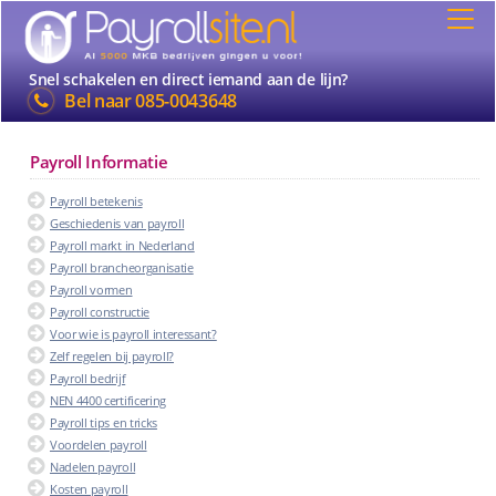
Snel schakelen en direct iemand aan de lijn?
Bel naar
085-0043648
Payroll Informatie
Payroll betekenis
Geschiedenis van payroll
Payroll markt in Nederland
Payroll brancheorganisatie
Payroll vormen
Payroll constructie
Voor wie is payroll interessant?
Zelf regelen bij payroll?
Payroll bedrijf
NEN 4400 certificering
Payroll tips en tricks
Voordelen payroll
Nadelen payroll
Kosten payroll