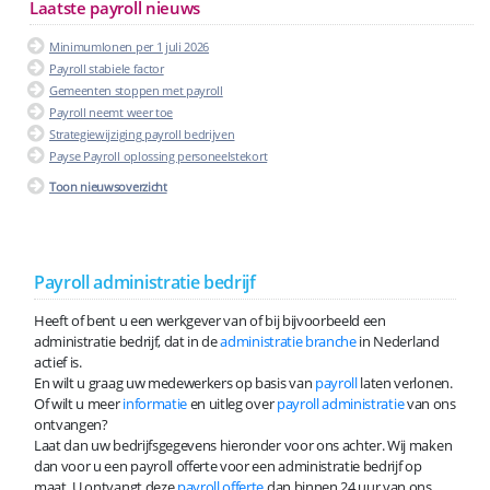
Laatste payroll nieuws
Minimumlonen per 1 juli 2026
Payroll stabiele factor
Gemeenten stoppen met payroll
Payroll neemt weer toe
Strategiewijziging payroll bedrijven
Payse Payroll oplossing personeelstekort
Toon nieuwsoverzicht
Payroll administratie bedrijf
Heeft of bent u een werkgever van of bij bijvoorbeeld een
administratie bedrijf, dat in de
administratie branche
in Nederland
actief is.
En wilt u graag uw medewerkers op basis van
payroll
laten verlonen.
Of wilt u meer
informatie
en uitleg over
payroll administratie
van ons
ontvangen?
Laat dan uw bedrijfsgegevens hieronder voor ons achter. Wij maken
dan voor u een payroll offerte voor een administratie bedrijf op
maat. U ontvangt deze
payroll offerte
dan binnen 24 uur van ons.