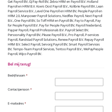
Get Payroll BV, GJ Pay-Roll BV, Zebra HRM en Payroll B.V. Holland
Payroll en HRM B.V. Koers Oost Payroll B.V., Kolibrie Payroll BV, Lean
Payroll Service B.V., Level One Payroll en HRM BV, People Payroll en
HRM 2.0, Manpower Payroll Solutions, Nedflex Payroll, Next Payroll
B.V., One Payroll BV, So Toff HRM en Payroll BV, Pay to Payroll, Pay
for People Payroll B.V. Pay for People Payroll BV, Payroll Nederland,
Payper Payroll, Payroll Professionals B.V. Payroll Select BV,
Persoonality Payroll BV, Please Payroll B.V., Pro Payroll, P-services
Payroll, Randstad Payroll Solutions, Renew Payroll B.V. Repay Payroll
HRM B.V. Select Payroll, Servorg Payroll BV, Smart Payroll Services
BV, Tempo-Team Payroll Services, Tentoo Payroll B.V., WePayPeople
Payroll, Wijco Payroll BV.
Bel mij terug!
Bedrijfsnaam
*
Contactpersoon
*
E-mailadres
*