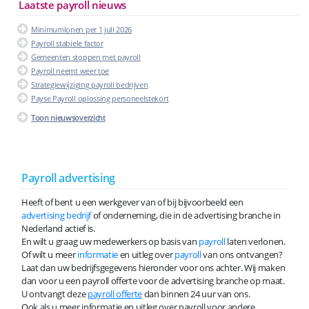
Laatste payroll nieuws
Minimumlonen per 1 juli 2026
Payroll stabiele factor
Gemeenten stoppen met payroll
Payroll neemt weer toe
Strategiewijziging payroll bedrijven
Payse Payroll oplossing personeelstekort
Toon nieuwsoverzicht
Payroll advertising
Heeft of bent u een werkgever van of bij bijvoorbeeld een
advertising bedrijf
of onderneming, die in de advertising branche in
Nederland actief is.
En wilt u graag uw medewerkers op basis van
payroll
laten verlonen.
Of wilt u meer
informatie
en uitleg over
payroll
van ons ontvangen?
Laat dan uw bedrijfsgegevens hieronder voor ons achter. Wij maken
dan voor u een payroll offerte voor de advertising branche op maat.
U ontvangt deze
payroll offerte
dan binnen 24 uur van ons.
Ook als u meer informatie en uitleg over payroll voor andere