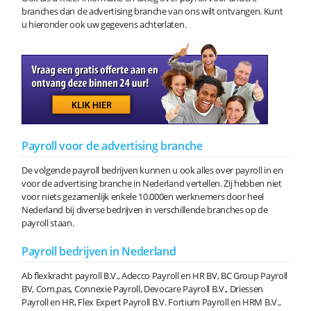
branches dan de advertising branche van ons wilt ontvangen. Kunt
u hieronder ook uw gegevens achterlaten.
Payroll voor de advertising branche
De volgende payroll bedrijven kunnen u ook alles over payroll in en
voor de advertising branche in Nederland vertellen. Zij hebben niet
voor niets gezamenlijk enkele 10.000en werknemers door heel
Nederland bij diverse bedrijven in verschillende branches op de
payroll staan.
Payroll bedrijven in Nederland
Ab flexkracht payroll B.V., Adecco Payroll en HR BV, BC Group Payroll
BV, Com.pas, Connexie Payroll, Devocare Payroll B.V., Driessen
Payroll en HR, Flex Expert Payroll B.V. Fortium Payroll en HRM B.V.,