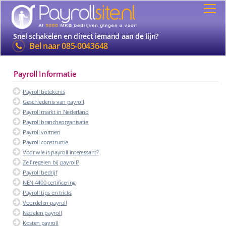
Snel schakelen en direct iemand aan de lijn?
Bel naar
085-0043648
Payroll Informatie
Payroll betekenis
Geschiedenis van payroll
Payroll markt in Nederland
Payroll brancheorganisatie
Payroll vormen
Payroll constructie
Voor wie is payroll interessant?
Zelf regelen bij payroll?
Payroll bedrijf
NEN 4400 certificering
Payroll tips en tricks
Voordelen payroll
Nadelen payroll
Kosten payroll