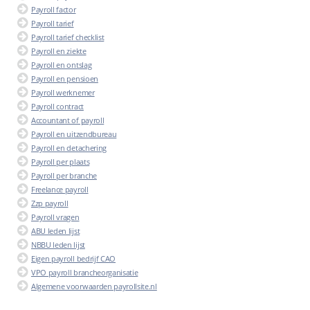
Payroll factor
Payroll tarief
Payroll tarief checklist
Payroll en ziekte
Payroll en ontslag
Payroll en pensioen
Payroll werknemer
Payroll contract
Accountant of payroll
Payroll en uitzendbureau
Payroll en detachering
Payroll per plaats
Payroll per branche
Freelance payroll
Zzp payroll
Payroll vragen
ABU leden lijst
NBBU leden lijst
Eigen payroll bedrijf CAO
VPO payroll brancheorganisatie
Algemene voorwaarden payrollsite.nl