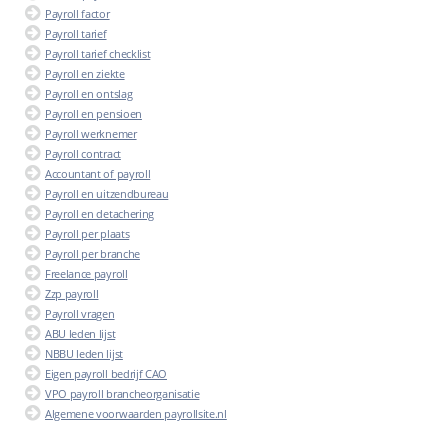
Payroll factor
Payroll tarief
Payroll tarief checklist
Payroll en ziekte
Payroll en ontslag
Payroll en pensioen
Payroll werknemer
Payroll contract
Accountant of payroll
Payroll en uitzendbureau
Payroll en detachering
Payroll per plaats
Payroll per branche
Freelance payroll
Zzp payroll
Payroll vragen
ABU leden lijst
NBBU leden lijst
Eigen payroll bedrijf CAO
VPO payroll brancheorganisatie
Algemene voorwaarden payrollsite.nl