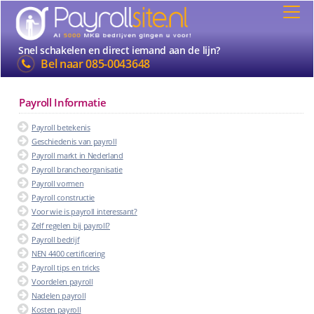
Snel schakelen en direct iemand aan de lijn?
Bel naar
085-0043648
Payroll Informatie
Payroll betekenis
Geschiedenis van payroll
Payroll markt in Nederland
Payroll brancheorganisatie
Payroll vormen
Payroll constructie
Voor wie is payroll interessant?
Zelf regelen bij payroll?
Payroll bedrijf
NEN 4400 certificering
Payroll tips en tricks
Voordelen payroll
Nadelen payroll
Kosten payroll