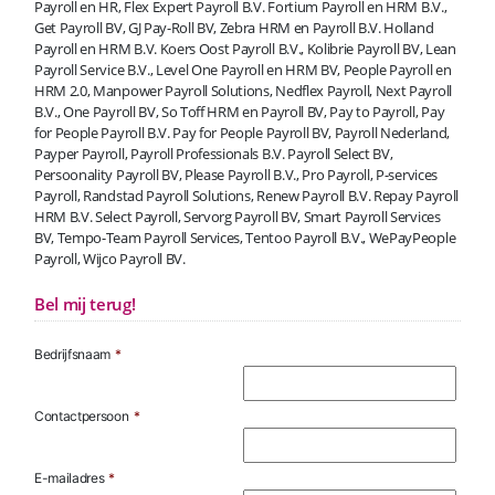
Payroll en HR, Flex Expert Payroll B.V. Fortium Payroll en HRM B.V.,
Get Payroll BV, GJ Pay-Roll BV, Zebra HRM en Payroll B.V. Holland
Payroll en HRM B.V. Koers Oost Payroll B.V., Kolibrie Payroll BV, Lean
Payroll Service B.V., Level One Payroll en HRM BV, People Payroll en
HRM 2.0, Manpower Payroll Solutions, Nedflex Payroll, Next Payroll
B.V., One Payroll BV, So Toff HRM en Payroll BV, Pay to Payroll, Pay
for People Payroll B.V. Pay for People Payroll BV, Payroll Nederland,
Payper Payroll, Payroll Professionals B.V. Payroll Select BV,
Persoonality Payroll BV, Please Payroll B.V., Pro Payroll, P-services
Payroll, Randstad Payroll Solutions, Renew Payroll B.V. Repay Payroll
HRM B.V. Select Payroll, Servorg Payroll BV, Smart Payroll Services
BV, Tempo-Team Payroll Services, Tentoo Payroll B.V., WePayPeople
Payroll, Wijco Payroll BV.
Bel mij terug!
Bedrijfsnaam
*
Contactpersoon
*
E-mailadres
*