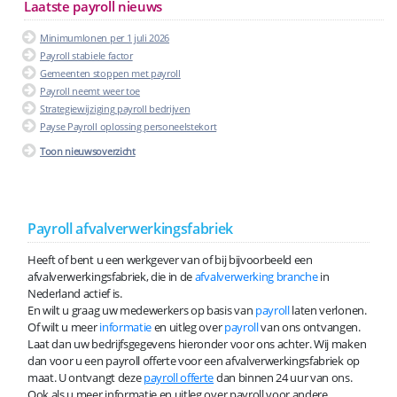
Laatste payroll nieuws
Minimumlonen per 1 juli 2026
Payroll stabiele factor
Gemeenten stoppen met payroll
Payroll neemt weer toe
Strategiewijziging payroll bedrijven
Payse Payroll oplossing personeelstekort
Toon nieuwsoverzicht
Payroll afvalverwerkingsfabriek
Heeft of bent u een werkgever van of bij bijvoorbeeld een
afvalverwerkingsfabriek, die in de
afvalverwerking branche
in
Nederland actief is.
En wilt u graag uw medewerkers op basis van
payroll
laten verlonen.
Of wilt u meer
informatie
en uitleg over
payroll
van ons ontvangen.
Laat dan uw bedrijfsgegevens hieronder voor ons achter. Wij maken
dan voor u een payroll offerte voor een afvalverwerkingsfabriek op
maat. U ontvangt deze
payroll offerte
dan binnen 24 uur van ons.
Ook als u meer informatie en uitleg over payroll voor andere