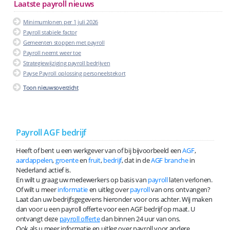
Laatste payroll nieuws
Minimumlonen per 1 juli 2026
Payroll stabiele factor
Gemeenten stoppen met payroll
Payroll neemt weer toe
Strategiewijziging payroll bedrijven
Payse Payroll oplossing personeelstekort
Toon nieuwsoverzicht
Payroll AGF bedrijf
Heeft of bent u een werkgever van of bij bijvoorbeeld een
AGF
,
aardappelen
,
groente
en
fruit
,
bedrijf
, dat in de
AGF branche
in
Nederland actief is.
En wilt u graag uw medewerkers op basis van
payroll
laten verlonen.
Of wilt u meer
informatie
en uitleg over
payroll
van ons ontvangen?
Laat dan uw bedrijfsgegevens hieronder voor ons achter. Wij maken
dan voor u een payroll offerte voor een AGF bedrijf op maat. U
ontvangt deze
payroll offerte
dan binnen 24 uur van ons.
Ook als u meer informatie en uitleg over payroll voor andere