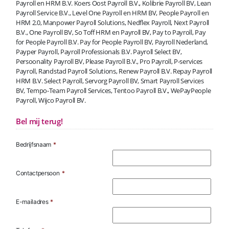
Payroll en HRM B.V. Koers Oost Payroll B.V., Kolibrie Payroll BV, Lean
Payroll Service B.V., Level One Payroll en HRM BV, People Payroll en
HRM 2.0, Manpower Payroll Solutions, Nedflex Payroll, Next Payroll
B.V., One Payroll BV, So Toff HRM en Payroll BV, Pay to Payroll, Pay
for People Payroll B.V. Pay for People Payroll BV, Payroll Nederland,
Payper Payroll, Payroll Professionals B.V. Payroll Select BV,
Persoonality Payroll BV, Please Payroll B.V., Pro Payroll, P-services
Payroll, Randstad Payroll Solutions, Renew Payroll B.V. Repay Payroll
HRM B.V. Select Payroll, Servorg Payroll BV, Smart Payroll Services
BV, Tempo-Team Payroll Services, Tentoo Payroll B.V., WePayPeople
Payroll, Wijco Payroll BV.
Bel mij terug!
Bedrijfsnaam
*
Contactpersoon
*
E-mailadres
*