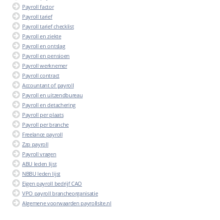
Payroll factor
Payroll tarief
Payroll tarief checklist
Payroll en ziekte
Payroll en ontslag
Payroll en pensioen
Payroll werknemer
Payroll contract
Accountant of payroll
Payroll en uitzendbureau
Payroll en detachering
Payroll per plaats
Payroll per branche
Freelance payroll
Zzp payroll
Payroll vragen
ABU leden lijst
NBBU leden lijst
Eigen payroll bedrijf CAO
VPO payroll brancheorganisatie
Algemene voorwaarden payrollsite.nl