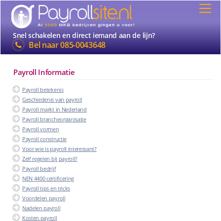
Snel schakelen en direct iemand aan de lijn?
Bel naar
085-0043648
Payroll Informatie
Payroll betekenis
Geschiedenis van payroll
Payroll markt in Nederland
Payroll brancheorganisatie
Payroll vormen
Payroll constructie
Voor wie is payroll interessant?
Zelf regelen bij payroll?
Payroll bedrijf
NEN 4400 certificering
Payroll tips en tricks
Voordelen payroll
Nadelen payroll
Kosten payroll