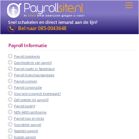
Snel schakelen en direct iemand aan de lijn?
Bel naar
085-0043648
Payroll Informatie
Payroll betekenis
Geschiedenis van payroll
Payroll markt in Nederland
Payroll brancheorganisatie
Payroll vormen
Payroll constructie
Voor wie is payroll interessant?
Zelf regelen bij payroll?
Payroll bedrijf
NEN 4400 certificering
Payroll tips en tricks
Voordelen payroll
Nadelen payroll
Kosten payroll