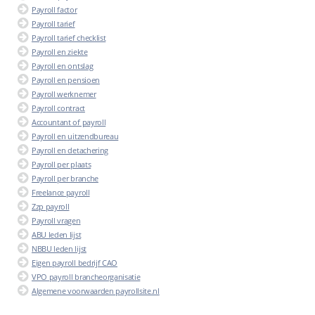
Payroll factor
Payroll tarief
Payroll tarief checklist
Payroll en ziekte
Payroll en ontslag
Payroll en pensioen
Payroll werknemer
Payroll contract
Accountant of payroll
Payroll en uitzendbureau
Payroll en detachering
Payroll per plaats
Payroll per branche
Freelance payroll
Zzp payroll
Payroll vragen
ABU leden lijst
NBBU leden lijst
Eigen payroll bedrijf CAO
VPO payroll brancheorganisatie
Algemene voorwaarden payrollsite.nl