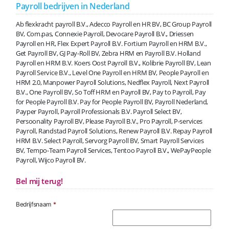
Payroll bedrijven in Nederland
Ab flexkracht payroll B.V., Adecco Payroll en HR BV, BC Group Payroll
BV, Com.pas, Connexie Payroll, Devocare Payroll B.V., Driessen
Payroll en HR, Flex Expert Payroll B.V. Fortium Payroll en HRM B.V.,
Get Payroll BV, GJ Pay-Roll BV, Zebra HRM en Payroll B.V. Holland
Payroll en HRM B.V. Koers Oost Payroll B.V., Kolibrie Payroll BV, Lean
Payroll Service B.V., Level One Payroll en HRM BV, People Payroll en
HRM 2.0, Manpower Payroll Solutions, Nedflex Payroll, Next Payroll
B.V., One Payroll BV, So Toff HRM en Payroll BV, Pay to Payroll, Pay
for People Payroll B.V. Pay for People Payroll BV, Payroll Nederland,
Payper Payroll, Payroll Professionals B.V. Payroll Select BV,
Persoonality Payroll BV, Please Payroll B.V., Pro Payroll, P-services
Payroll, Randstad Payroll Solutions, Renew Payroll B.V. Repay Payroll
HRM B.V. Select Payroll, Servorg Payroll BV, Smart Payroll Services
BV, Tempo-Team Payroll Services, Tentoo Payroll B.V., WePayPeople
Payroll, Wijco Payroll BV.
Bel mij terug!
Bedrijfsnaam
*