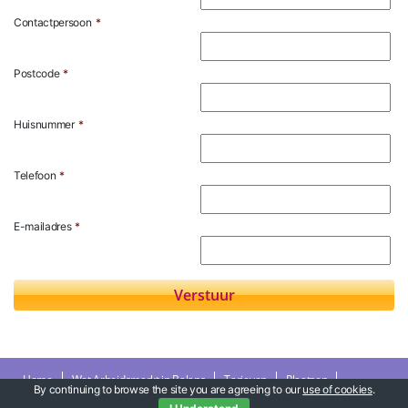
Contactpersoon
*
Postcode
*
Huisnummer
*
Telefoon
*
E-mailadres
*
Home
Wet Arbeidsmarkt in Balans
Tarieven
Plaatsen
By continuing to browse the site you are agreeing to our
use of cookies
.
Branches
Berekening
Over ons
Contact