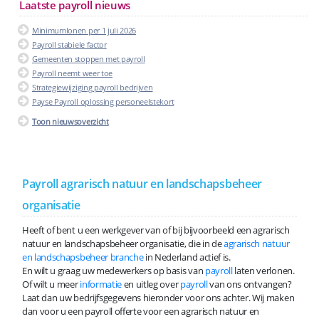
Laatste payroll nieuws
Minimumlonen per 1 juli 2026
Payroll stabiele factor
Gemeenten stoppen met payroll
Payroll neemt weer toe
Strategiewijziging payroll bedrijven
Payse Payroll oplossing personeelstekort
Toon nieuwsoverzicht
Payroll agrarisch natuur en landschapsbeheer
organisatie
Heeft of bent u een werkgever van of bij bijvoorbeeld een agrarisch
natuur en landschapsbeheer organisatie, die in de
agrarisch natuur
en landschapsbeheer branche
in Nederland actief is.
En wilt u graag uw medewerkers op basis van
payroll
laten verlonen.
Of wilt u meer
informatie
en uitleg over
payroll
van ons ontvangen?
Laat dan uw bedrijfsgegevens hieronder voor ons achter. Wij maken
dan voor u een payroll offerte voor een agrarisch natuur en