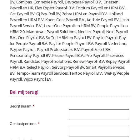
BV, Com.pas, Connexie Payroll, Devocare Payroll B.V., Driessen
Payroll en HR, Flex Expert Payroll B.V. Fortium Payroll en HRM B.V.,
Get Payroll BV, GJ Pay-Roll BV, Zebra HRM en Payroll B.V. Holland
Payroll en HRM B.V. Koers Oost Payroll B.V., Kolibrie Payroll BV, Lean
Payroll Service B.V., Level One Payroll en HRM BV, People Payroll en
HRM 2.0, Manpower Payroll Solutions, Nedflex Payroll, Next Payroll
B.V., One Payroll BV, So Toff HRM en Payroll BV, Pay to Payroll, Pay
for People Payroll B.V. Pay for People Payroll BV, Payroll Nederland,
Payper Payroll, Payroll Professionals B.V. Payroll Select BV,
Persoonality Payroll BV, Please Payroll B.V., Pro Payroll, P-services
Payroll, Randstad Payroll Solutions, Renew Payroll B.V. Repay Payroll
HRM B.V. Select Payroll, Servorg Payroll BV, Smart Payroll Services
BV, Tempo-Team Payroll Services, Tentoo Payroll B.V., WePayPeople
Payroll, Wijco Payroll BV.
Bel mij terug!
Bedrijfsnaam
*
Contactpersoon
*