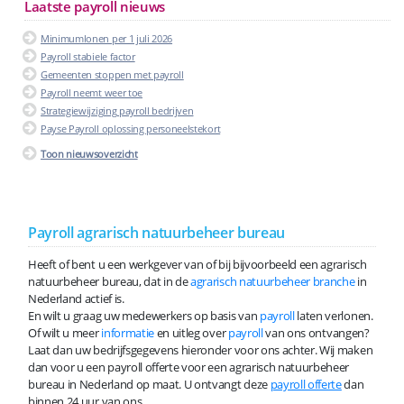
Laatste payroll nieuws
Minimumlonen per 1 juli 2026
Payroll stabiele factor
Gemeenten stoppen met payroll
Payroll neemt weer toe
Strategiewijziging payroll bedrijven
Payse Payroll oplossing personeelstekort
Toon nieuwsoverzicht
Payroll agrarisch natuurbeheer bureau
Heeft of bent u een werkgever van of bij bijvoorbeeld een agrarisch
natuurbeheer bureau, dat in de
agrarisch natuurbeheer branche
in
Nederland actief is.
En wilt u graag uw medewerkers op basis van
payroll
laten verlonen.
Of wilt u meer
informatie
en uitleg over
payroll
van ons ontvangen?
Laat dan uw bedrijfsgegevens hieronder voor ons achter. Wij maken
dan voor u een payroll offerte voor een agrarisch natuurbeheer
bureau in Nederland op maat. U ontvangt deze
payroll offerte
dan
binnen 24 uur van ons.