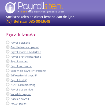
Snel schakelen en direct iemand aan de lijn?
Bel naar
085-0043648
Payroll Informatie
Payroll betekenis
Geschiedenis van payroll
Payroll markt in Nederland
Payroll brancheorganisatie
Payroll vormen
Payroll constructie
Voor wie is payroll interessant?
Zelf regelen bij payroll?
Payroll bedrijf
NEN 4400 certificering
Payroll tips en tricks
Voordelen payroll
Nadelen payroll
Kosten payroll