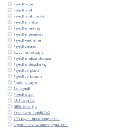
Payroll factor
Payroll tarief
Payroll tarief checklist
Payroll en ziekte
Payroll en ontslag
Payroll en pensioen
Payroll werknemer
Payroll contract
Accountant of payroll
Payroll en uitzendbureau
Payroll en detachering
Payroll per plaats
Payroll per branche
Freelance payroll
Zzp payroll
Payroll vragen
ABU leden lijst
NBBU leden lijst
Eigen payroll bedrijf CAO
VPO payroll brancheorganisatie
Algemene voorwaarden payrollsite.nl