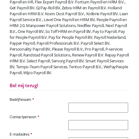
Payroll en HR, Flex Expert Payroll B.V. Fortium Payroll en HRM B.V.,
Get Payroll BV, GJ Pay-Roll BV, Zebra HRM en Payroll B.V. Holland
Payroll en HRM B.V. Koers Oost Payroll B.V., Kolibrie Payroll BV, Lean
Payroll Service B.V., Level One Payroll en HRM BV, People Payroll en
HRM 2.0, Manpower Payroll Solutions, Nedflex Payroll, Next Payroll
B.V., One Payroll BV, So Toff HRM en Payroll BV, Pay to Payroll, Pay
for People Payroll B.V. Pay for People Payroll BV, Payroll Nederland,
Payper Payroll, Payroll Professionals B.V. Payroll Select BV,
Persoonality Payroll BV, Please Payroll B.V., Pro Payroll, P-services
Payroll, Randstad Payroll Solutions, Renew Payroll B.V. Repay Payroll
HRM B.V. Select Payroll, Servorg Payroll BV, Smart Payroll Services
BV, Tempo-Team Payroll Services, Tentoo Payroll B.V., WePayPeople
Payroll, Wijco Payroll BV.
Bel mij terug!
Bedrijfsnaam
*
Contactpersoon
*
E-mailadres
*