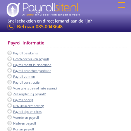
Snel schakelen en direct iemand aan de lijn?
Bel naar
085-0043648
Payroll Informatie
Payroll betekenis
Geschiedenis van payroll
Payroll markt in Nederland
Payroll brancheorganisatie
Payroll vormen
Payroll constructie
Voor wie is payroll interessant?
Zelf regelen bij payroll?
Payroll bedrijf
NEN 4400 certificering
Payroll tips en tricks
Voordelen payroll
Nadelen payroll
Kosten payroll