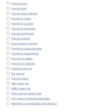
Payroll factor
Payroll tarief
Payroll tarief checklist
Payroll en ziekte
Payroll en ontslag
Payroll en pensioen
Payroll werknemer
Payroll contract
Accountant of payroll
Payroll en uitzendbureau
Payroll en detachering
Payroll per plaats
Payroll per branche
Freelance payroll
Zzp payroll
Payroll vragen
ABU leden lijst
NBBU leden lijst
Eigen payroll bedrijf CAO
VPO payroll brancheorganisatie
Algemene voorwaarden payrollsite.nl