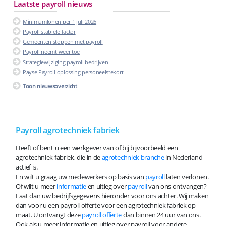
Laatste payroll nieuws
Minimumlonen per 1 juli 2026
Payroll stabiele factor
Gemeenten stoppen met payroll
Payroll neemt weer toe
Strategiewijziging payroll bedrijven
Payse Payroll oplossing personeelstekort
Toon nieuwsoverzicht
Payroll agrotechniek fabriek
Heeft of bent u een werkgever van of bij bijvoorbeeld een
agrotechniek fabriek, die in de
agrotechniek branche
in Nederland
actief is.
En wilt u graag uw medewerkers op basis van
payroll
laten verlonen.
Of wilt u meer
informatie
en uitleg over
payroll
van ons ontvangen?
Laat dan uw bedrijfsgegevens hieronder voor ons achter. Wij maken
dan voor u een payroll offerte voor een agrotechniek fabriek op
maat. U ontvangt deze
payroll offerte
dan binnen 24 uur van ons.
Ook als u meer informatie en uitleg over payroll voor andere