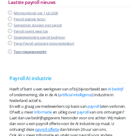
Laatste payroll nieuws
Minimumlonen per 1 juli 2026
Payroll stabiele factor
Gemeenten stoppen met payroll
Payroll neemt weer toe
Strategiewijziging payroll bedrijven
Payse Payroll oplossing personeelstekort
Toon nieuwsoverzicht
Payroll AI industrie
Heeft of bent u een werkgever van of bij bijvoorbeeld een
AI bedrijf
of onderneming, die in de AI (
artificial intelligence
) industrie in
Nederland actief is.
En wilt u graag uw medewerkers op basis van
payroll
laten verlonen.
Of wilt u meer
informatie
en uitleg over
payroll
van ons ontvangen?
Laat dan uw bedrijfsgegevens hieronder voor ons achter. Wij maken
dan voor u een payroll offerte voor de AI industrie op maat. U
ontvangt deze
payroll offerte
dan binnen 24 uur van ons.
Ook als u meer informatie en uitelg over payroll voor andere