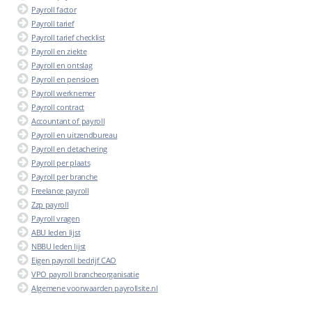
Payroll factor
Payroll tarief
Payroll tarief checklist
Payroll en ziekte
Payroll en ontslag
Payroll en pensioen
Payroll werknemer
Payroll contract
Accountant of payroll
Payroll en uitzendbureau
Payroll en detachering
Payroll per plaats
Payroll per branche
Freelance payroll
Zzp payroll
Payroll vragen
ABU leden lijst
NBBU leden lijst
Eigen payroll bedrijf CAO
VPO payroll brancheorganisatie
Algemene voorwaarden payrollsite.nl