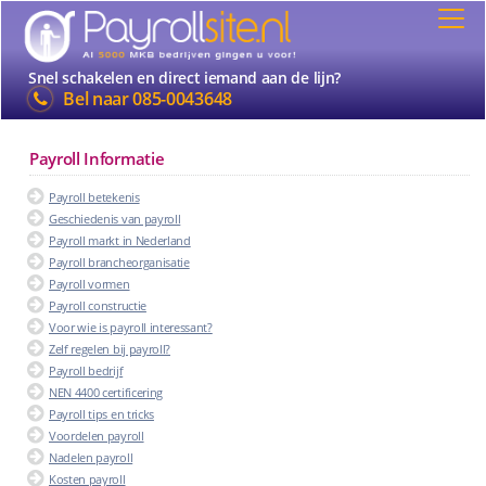
Snel schakelen en direct iemand aan de lijn?
Bel naar
085-0043648
Payroll Informatie
Payroll betekenis
Geschiedenis van payroll
Payroll markt in Nederland
Payroll brancheorganisatie
Payroll vormen
Payroll constructie
Voor wie is payroll interessant?
Zelf regelen bij payroll?
Payroll bedrijf
NEN 4400 certificering
Payroll tips en tricks
Voordelen payroll
Nadelen payroll
Kosten payroll