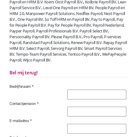
Payroll en HRM B.V. Koers Oost Payroll B.V., Kolibrie Payroll BV, Lean
Payroll Service B.V., Level One Payroll en HRM BV, People Payroll en
HRM 2.0, Manpower Payroll Solutions, Nedflex Payroll, Next Payroll
B.V., One Payroll BV, So Toff HRM en Payroll BV, Pay to Payroll, Pay
for People Payroll B.V. Pay for People Payroll BV, Payroll Nederland,
Payper Payroll, Payroll Professionals B.V. Payroll Select BV,
Persoonality Payroll BV, Please Payroll B.V., Pro Payroll, P-services
Payroll, Randstad Payroll Solutions, Renew Payroll B.V. Repay Payroll
HRM B.V. Select Payroll, Servorg Payroll BV, Smart Payroll Services
BV, Tempo-Team Payroll Services, Tentoo Payroll B.V., WePayPeople
Payroll, Wijco Payroll BV.
Bel mij terug!
Bedrijfsnaam
*
Contactpersoon
*
E-mailadres
*