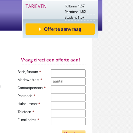
TARIEVEN
Fulltime
1.67
Parttime
1.62
Student
1.57
Offerte aanvraag
Vraag direct een offerte aan!
Bedrijfsnaam
*
Medewerkers
*
r
Contactpersoon
*
Postcode
*
Huisnummer
*
Telefoon
*
E-mailadres
*