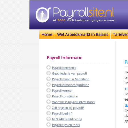
Home
Wet Arbeidsmarkt in Balans
Tarieve
Payroll Informatie
P
Payroll betekenis
He
Geschiedenis van payroll
on
Payroll markt in Nederland
En
Payroll brancheorganisatie
in
Payroll vormen
La
Payroll constructie
ee
Voor wie is payroll interessant?
pa
Zelf regelen bij payroll?
Oo
Payroll bedrijf
al
NEN 4400 certificering
ge
Payroll tips en tricks