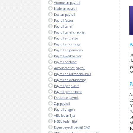
Voordelen payroll
Nadelen payroll
Kosten payroll
Payroll factor
Payroll tarief
Payroll tarief checklist
Payroll en ziekte
P
Payroll en ontslag
Payroll en pensioen
De
Payroll werknemer
al
Payroll contract
ge
Accountant of payroll
be
Payroll en uitzendbureau
Payroll en detachering
P
Payroll per plaats
Payroll per branche
Ab
Freelance payroll
Co
Zzp payroll
B.
Payroll vragen
Pa
ABU leden lijst
Le
NBBU leden lijst
Ma
Eigen payroll bedrijf CAO
To