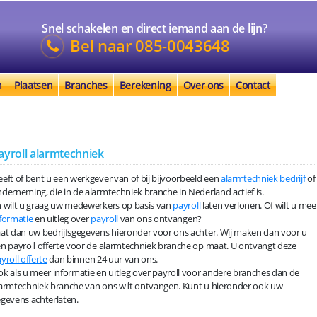
Snel schakelen en direct iemand aan de lijn?
Bel naar
085-0043648
n
Plaatsen
Branches
Berekening
Over ons
Contact
ayroll alarmtechniek
eft of bent u een werkgever van of bij bijvoorbeeld een
alarmtechniek bedrijf
of
derneming, die in de alarmtechniek branche in Nederland actief is.
 wilt u graag uw medewerkers op basis van
payroll
laten verlonen. Of wilt u mee
formatie
en uitleg over
payroll
van ons ontvangen?
at dan uw bedrijfsgegevens hieronder voor ons achter. Wij maken dan voor u
n payroll offerte voor de alarmtechniek branche op maat. U ontvangt deze
yroll offerte
dan binnen 24 uur van ons.
k als u meer informatie en uitleg over payroll voor andere branches dan de
armtechniek branche van ons wilt ontvangen. Kunt u hieronder ook uw
gevens achterlaten.