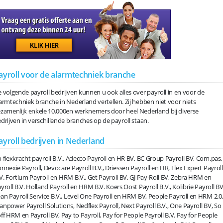
ayroll voor de alarmtechniek branche
 volgende payroll bedrijven kunnen u ook alles over payroll in en voor de
armtechniek branche in Nederland vertellen. Zij hebben niet voor niets
zamenlijk enkele 10.000en werknemers door heel Nederland bij diverse
drijven in verschillende branches op de payroll staan.
ayroll bedrijven in Nederland
 flexkracht payroll B.V., Adecco Payroll en HR BV, BC Group Payroll BV, Com.pas,
nnexie Payroll, Devocare Payroll B.V., Driessen Payroll en HR, Flex Expert Payroll
V. Fortium Payroll en HRM B.V., Get Payroll BV, GJ Pay-Roll BV, Zebra HRM en
yroll B.V. Holland Payroll en HRM B.V. Koers Oost Payroll B.V., Kolibrie Payroll BV
an Payroll Service B.V., Level One Payroll en HRM BV, People Payroll en HRM 2.0
npower Payroll Solutions, Nedflex Payroll, Next Payroll B.V., One Payroll BV, So
ff HRM en Payroll BV, Pay to Payroll, Pay for People Payroll B.V. Pay for People