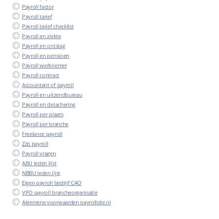
Payroll factor
Payroll tarief
Payroll tarief checklist
Payroll en ziekte
Payroll en ontslag
Payroll en pensioen
Payroll werknemer
Payroll contract
Accountant of payroll
Payroll en uitzendbureau
Payroll en detachering
Payroll per plaats
Payroll per branche
Freelance payroll
Zzp payroll
Payroll vragen
ABU leden lijst
NBBU leden lijst
Eigen payroll bedrijf CAO
VPO payroll brancheorganisatie
Algemene voorwaarden payrollsite.nl