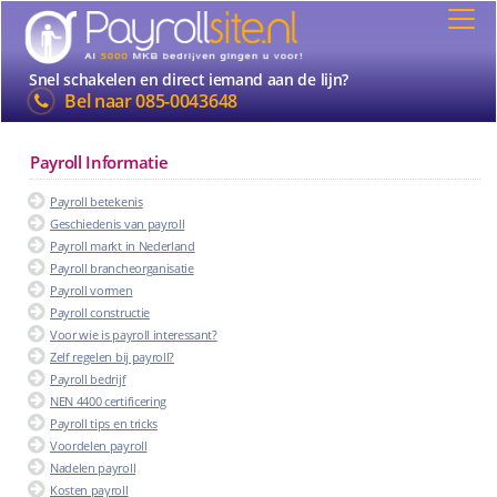
Snel schakelen en direct iemand aan de lijn?
Bel naar
085-0043648
Payroll Informatie
Payroll betekenis
Geschiedenis van payroll
Payroll markt in Nederland
Payroll brancheorganisatie
Payroll vormen
Payroll constructie
Voor wie is payroll interessant?
Zelf regelen bij payroll?
Payroll bedrijf
NEN 4400 certificering
Payroll tips en tricks
Voordelen payroll
Nadelen payroll
Kosten payroll