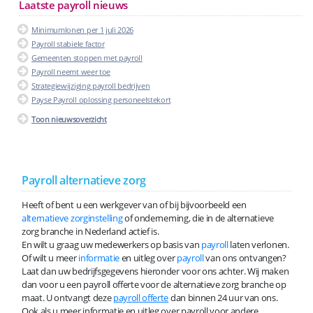
Laatste payroll nieuws
Minimumlonen per 1 juli 2026
Payroll stabiele factor
Gemeenten stoppen met payroll
Payroll neemt weer toe
Strategiewijziging payroll bedrijven
Payse Payroll oplossing personeelstekort
Toon nieuwsoverzicht
Payroll alternatieve zorg
Heeft of bent u een werkgever van of bij bijvoorbeeld een
alternatieve zorginstelling
of onderneming, die in de alternatieve
zorg branche in Nederland actief is.
En wilt u graag uw medewerkers op basis van
payroll
laten verlonen.
Of wilt u meer
informatie
en uitleg over
payroll
van ons ontvangen?
Laat dan uw bedrijfsgegevens hieronder voor ons achter. Wij maken
dan voor u een payroll offerte voor de alternatieve zorg branche op
maat. U ontvangt deze
payroll offerte
dan binnen 24 uur van ons.
Ook als u meer informatie en uitleg over payroll voor andere