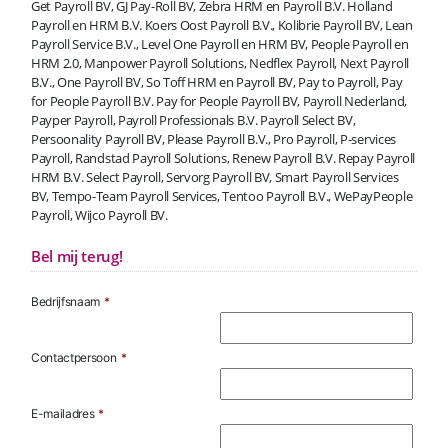
Get Payroll BV, GJ Pay-Roll BV, Zebra HRM en Payroll B.V. Holland
Payroll en HRM B.V. Koers Oost Payroll B.V., Kolibrie Payroll BV, Lean
Payroll Service B.V., Level One Payroll en HRM BV, People Payroll en
HRM 2.0, Manpower Payroll Solutions, Nedflex Payroll, Next Payroll
B.V., One Payroll BV, So Toff HRM en Payroll BV, Pay to Payroll, Pay
for People Payroll B.V. Pay for People Payroll BV, Payroll Nederland,
Payper Payroll, Payroll Professionals B.V. Payroll Select BV,
Persoonality Payroll BV, Please Payroll B.V., Pro Payroll, P-services
Payroll, Randstad Payroll Solutions, Renew Payroll B.V. Repay Payroll
HRM B.V. Select Payroll, Servorg Payroll BV, Smart Payroll Services
BV, Tempo-Team Payroll Services, Tentoo Payroll B.V., WePayPeople
Payroll, Wijco Payroll BV.
Bel mij terug!
Bedrijfsnaam
*
Contactpersoon
*
E-mailadres
*