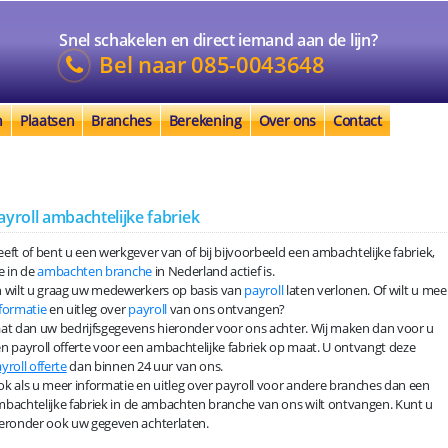
Snel schakelen en direct iemand aan de lijn?
Bel naar
085-0043648
n
Plaatsen
Branches
Berekening
Over ons
Contact
ayroll ambachtelijke fabriek
eft of bent u een werkgever van of bij bijvoorbeeld een ambachtelijke fabriek,
e in de
ambachten branche
in Nederland actief is.
 wilt u graag uw medewerkers op basis van
payroll
laten verlonen. Of wilt u mee
formatie
en uitleg over
payroll
van ons ontvangen?
at dan uw bedrijfsgegevens hieronder voor ons achter. Wij maken dan voor u
n payroll offerte voor een ambachtelijke fabriek op maat. U ontvangt deze
yroll offerte
dan binnen 24 uur van ons.
k als u meer informatie en uitleg over payroll voor andere branches dan een
bachtelijke fabriek in de ambachten branche van ons wilt ontvangen. Kunt u
eronder ook uw gegeven achterlaten.