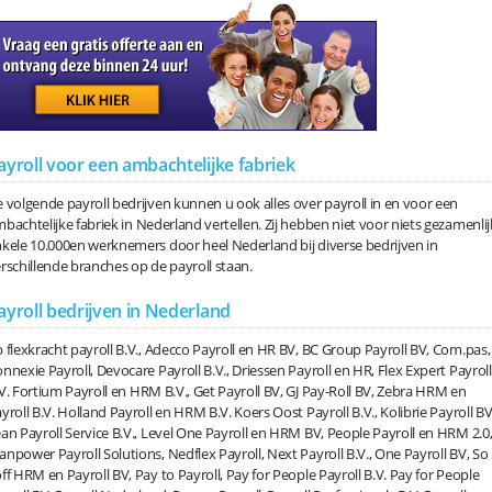
ayroll voor een ambachtelijke fabriek
 volgende payroll bedrijven kunnen u ook alles over payroll in en voor een
bachtelijke fabriek in Nederland vertellen. Zij hebben niet voor niets gezamenlij
kele 10.000en werknemers door heel Nederland bij diverse bedrijven in
rschillende branches op de payroll staan.
ayroll bedrijven in Nederland
 flexkracht payroll B.V., Adecco Payroll en HR BV, BC Group Payroll BV, Com.pas,
nnexie Payroll, Devocare Payroll B.V., Driessen Payroll en HR, Flex Expert Payroll
V. Fortium Payroll en HRM B.V., Get Payroll BV, GJ Pay-Roll BV, Zebra HRM en
yroll B.V. Holland Payroll en HRM B.V. Koers Oost Payroll B.V., Kolibrie Payroll BV
an Payroll Service B.V., Level One Payroll en HRM BV, People Payroll en HRM 2.0
npower Payroll Solutions, Nedflex Payroll, Next Payroll B.V., One Payroll BV, So
ff HRM en Payroll BV, Pay to Payroll, Pay for People Payroll B.V. Pay for People