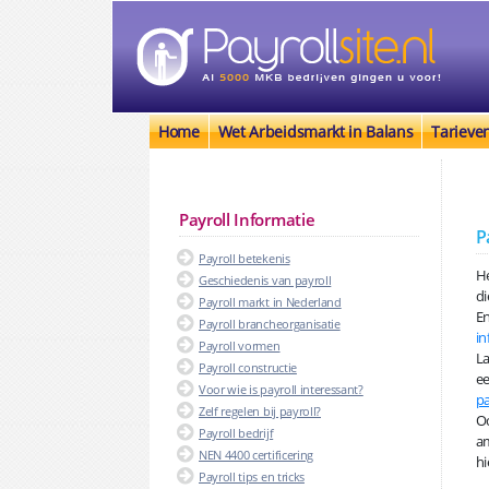
Home
Wet Arbeidsmarkt in Balans
Tarieve
Payroll Informatie
P
Payroll betekenis
He
Geschiedenis van payroll
di
Payroll markt in Nederland
En
Payroll brancheorganisatie
in
Payroll vormen
La
Payroll constructie
ee
Voor wie is payroll interessant?
pa
Zelf regelen bij payroll?
Oo
Payroll bedrijf
am
NEN 4400 certificering
hi
Payroll tips en tricks