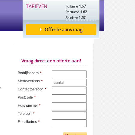
TARIEVEN
Fulltime
1.67
Parttime
1.62
Student
1.57
Offerte aanvraag
Vraag direct een offerte aan!
Bedrijfsnaam
*
Medewerkers
*
r
Contactpersoon
*
Postcode
*
Huisnummer
*
Telefoon
*
E-mailadres
*