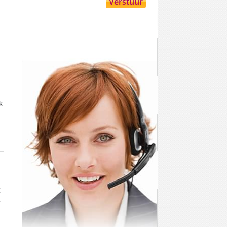
k
,
,