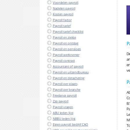
Voordelen payroll
Nadelen payroll
Kosten payroll
Payroll factor
Payroll tarief
Payroll tarief checklist
Payroll en ziekte
P
Payroll en ontslag
Payroll en pensioen
De
Payroll werknemer
am
Payroll contract
en
Accountant of payroll
ve
Payroll en uitzendbureau
Payroll en detachering
P
Payroll per plaats
Payroll per branche
Ab
Freelance payroll
Co
Zzp payroll
B.
Payroll vragen
Pa
ABU leden lijst
Le
NBBU leden lijst
Ma
Eigen payroll bedrijf CAO
To