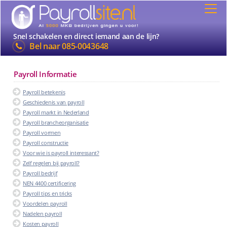
Snel schakelen en direct iemand aan de lijn?
Bel naar
085-0043648
Payroll Informatie
Payroll betekenis
Geschiedenis van payroll
Payroll markt in Nederland
Payroll brancheorganisatie
Payroll vormen
Payroll constructie
Voor wie is payroll interessant?
Zelf regelen bij payroll?
Payroll bedrijf
NEN 4400 certificering
Payroll tips en tricks
Voordelen payroll
Nadelen payroll
Kosten payroll