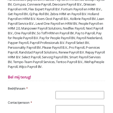
BV, Com.pas, Connexie Payroll, Devocare Payroll B.V., Driessen
Payroll en HR, Flex Expert Payroll B.V. Fortium Payroll en HRM B.V.,
Get Payroll BV, GJ Pay-Roll BV, Zebra HRM en Payroll B.V. Holland
Payroll en HRM B.V. Koers Oost Payroll B.V., Kolibrie Payroll BV, Lean
Payroll Service B.V., Level One Payroll en HRM BV, People Payroll en
HRM 2.0, Manpower Payroll Solutions, Nedflex Payroll, Next Payroll
B.V., One Payroll BV, So Toff HRM en Payroll BV, Pay to Payroll, Pay
for People Payroll B.V. Pay for People Payroll BV, Payroll Nederland,
Payper Payroll, Payroll Professionals B.V. Payroll Select BV,
Persoonality Payroll BV, Please Payroll B.V., Pro Payroll, P-services
Payroll, Randstad Payroll Solutions, Renew Payroll B.V. Repay Payroll
HRM B.V. Select Payroll, Servorg Payroll BV, Smart Payroll Services
BV, Tempo-Team Payroll Services, Tentoo Payroll B.V., WePayPeople
Payroll, Wijco Payroll BV.
Bel mij terug!
Bedrijfsnaam
*
Contactpersoon
*