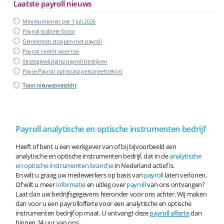
Laatste payroll nieuws
Minimumlonen per 1 juli 2026
Payroll stabiele factor
Gemeenten stoppen met payroll
Payroll neemt weer toe
Strategiewijziging payroll bedrijven
Payse Payroll oplossing personeelstekort
Toon nieuwsoverzicht
Payroll analytische en optische instrumenten bedrijf
Heeft of bent u een werkgever van of bij bijvoorbeeld een
analytische en optische instrumenten bedrijf, dat in de
analytische
en optische instrumenten branche
in Nederland actief is.
En wilt u graag uw medewerkers op basis van
payroll
laten verlonen.
Of wilt u meer
informatie
en uitleg over
payroll
van ons ontvangen?
Laat dan uw bedrijfsgegevens hieronder voor ons achter. Wij maken
dan voor u een payrollofferte voor een analytische en optische
instrumenten bedrijf op maat. U ontvangt deze
payroll offerte
dan
binnen 24 uur van ons.