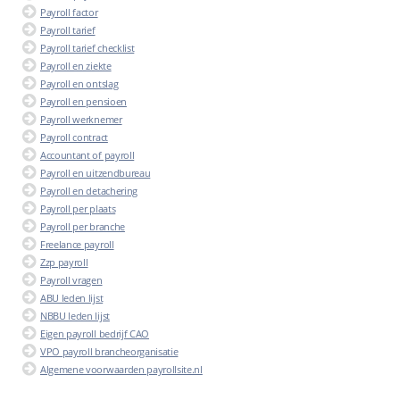
Payroll factor
Payroll tarief
Payroll tarief checklist
Payroll en ziekte
Payroll en ontslag
Payroll en pensioen
Payroll werknemer
Payroll contract
Accountant of payroll
Payroll en uitzendbureau
Payroll en detachering
Payroll per plaats
Payroll per branche
Freelance payroll
Zzp payroll
Payroll vragen
ABU leden lijst
NBBU leden lijst
Eigen payroll bedrijf CAO
VPO payroll brancheorganisatie
Algemene voorwaarden payrollsite.nl