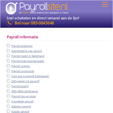
Snel schakelen en direct iemand aan de lijn?
Bel naar
085-0043648
Payroll Informatie
Payroll betekenis
Geschiedenis van payroll
Payroll markt in Nederland
Payroll brancheorganisatie
Payroll vormen
Payroll constructie
Voor wie is payroll interessant?
Zelf regelen bij payroll?
Payroll bedrijf
NEN 4400 certificering
Payroll tips en tricks
Voordelen payroll
Nadelen payroll
Kosten payroll