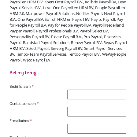
Payroll en HRM B.V. Koers Oost Payroll B.V., Kolibrie Payroll BV, Lean
Payroll Service B.V., Level One Payroll en HRM BV, People Payroll en
HRM 2.0, Manpower Payroll Solutions, Nedflex Payroll, Next Payroll
B.V., One Payroll BV, So Toff HRM en Payroll BV, Pay to Payroll, Pay
for People Payroll B.V. Pay for People Payroll BV, Payroll Nederland,
Payper Payroll, Payroll Professionals B.V. Payroll Select BV,
Persoonality Payroll BV, Please Payroll B.V., Pro Payroll, P-services
Payroll, Randstad Payroll Solutions, Renew Payroll B.V. Repay Payroll
HRM B.V. Select Payroll, Servorg Payroll BV, Smart Payroll Services
BV, Tempo-Team Payroll Services, Tentoo Payroll B.V., WePayPeople
Payroll, Wijco Payroll BV.
Bel mij terug!
Bedrijfsnaam
*
Contactpersoon
*
E-mailadres
*