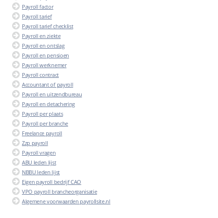
Payroll factor
Payroll tarief
Payroll tarief checklist
Payroll en ziekte
Payroll en ontslag
Payroll en pensioen
Payroll werknemer
Payroll contract
Accountant of payroll
Payroll en uitzendbureau
Payroll en detachering
Payroll per plaats
Payroll per branche
Freelance payroll
Zzp payroll
Payroll vragen
ABU leden lijst
NBBU leden lijst
Eigen payroll bedrijf CAO
VPO payroll brancheorganisatie
Algemene voorwaarden payrollsite.nl