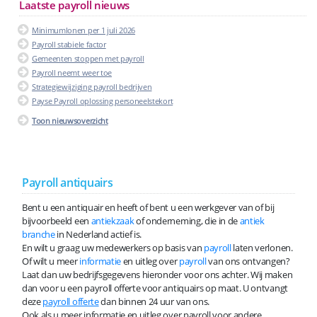
Laatste payroll nieuws
Minimumlonen per 1 juli 2026
Payroll stabiele factor
Gemeenten stoppen met payroll
Payroll neemt weer toe
Strategiewijziging payroll bedrijven
Payse Payroll oplossing personeelstekort
Toon nieuwsoverzicht
Payroll antiquairs
Bent u een antiquair en heeft of bent u een werkgever van of bij
bijvoorbeeld een
antiekzaak
of onderneming, die in de
antiek
branche
in Nederland actief is.
En wilt u graag uw medewerkers op basis van
payroll
laten verlonen.
Of wilt u meer
informatie
en uitleg over
payroll
van ons ontvangen?
Laat dan uw bedrijfsgegevens hieronder voor ons achter. Wij maken
dan voor u een payroll offerte voor antiquairs op maat. U ontvangt
deze
payroll offerte
dan binnen 24 uur van ons.
Ook als u meer informatie en uitleg over payroll voor andere