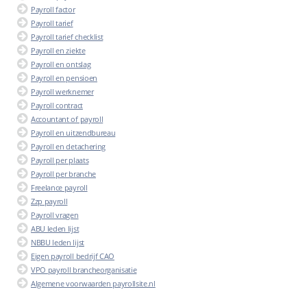
Payroll factor
Payroll tarief
Payroll tarief checklist
Payroll en ziekte
Payroll en ontslag
Payroll en pensioen
Payroll werknemer
Payroll contract
Accountant of payroll
Payroll en uitzendbureau
Payroll en detachering
Payroll per plaats
Payroll per branche
Freelance payroll
Zzp payroll
Payroll vragen
ABU leden lijst
NBBU leden lijst
Eigen payroll bedrijf CAO
VPO payroll brancheorganisatie
Algemene voorwaarden payrollsite.nl