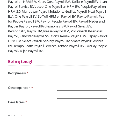
Payroll en HRM B.V. Koers Oost Payroll B.V., Kolibrie Payroll BV, Lean
Payroll Service B.V., Level One Payroll en HRM BV, People Payroll en
HRM 2.0, Manpower Payroll Solutions, Nedflex Payroll, Next Payroll
B.V., One Payroll BV, So Toff HRM en Payroll BV, Pay to Payroll, Pay
for People Payroll B.V. Pay for People Payroll BV, Payroll Nederland,
Payper Payroll, Payroll Professionals B.V. Payroll Select BV,
Persoonality Payroll BV, Please Payroll B.V., Pro Payroll, P-services
Payroll, Randstad Payroll Solutions, Renew Payroll B.V. Repay Payroll
HRM B.V. Select Payroll, Servorg Payroll BV, Smart Payroll Services
BV, Tempo-Team Payroll Services, Tentoo Payroll B.V., WePayPeople
Payroll, Wijco Payroll BV.
Bel mij terug!
Bedrijfsnaam
*
Contactpersoon
*
E-mailadres
*