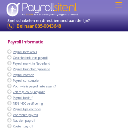
Snel schakelen en direct iemand aan de lijn?
Bel naar
085-0043648
Payroll Informatie
Payroll betekenis
Geschiedenis van payroll
Payroll markt in Nederland
Payroll brancheorganisatie
Payroll vormen
Payroll constructie
Voor wie is payroll interessant?
Zelf regelen bij payroll?
Payroll bedrijf
NEN 4400 certificering
Payroll tips en tricks
Voordelen payroll
Nadelen payroll
Kosten payroll