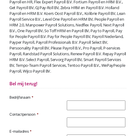
Payroll en HR, Flex Expert Payroll B.V. Fortium Payroll en HRM B.V.,
Get Payroll BV, GJ Pay-Roll BV, Zebra HRM en Payroll B.V. Holland
Payroll en HRM B.V. Koers Oost Payroll B.V., Kolibrie Payroll BV, Lean
Payroll Service B.V., Level One Payroll en HRM BV, People Payroll en
HRM 2.0, Manpower Payroll Solutions, Nedflex Payroll, Next Payroll
B.V., One Payroll BV, So Toff HRM en Payroll BV, Pay to Payroll, Pay
for People Payroll B.V. Pay for People Payroll BV, Payroll Nederland,
Payper Payroll, Payroll Professionals B.V. Payroll Select BV,
Persoonality Payroll BV, Please Payroll B.V., Pro Payroll, P-services
Payroll, Randstad Payroll Solutions, Renew Payroll B.V. Repay Payroll
HRM B.V. Select Payroll, Servorg Payroll BV, Smart Payroll Services
BV, Tempo-Team Payroll Services, Tentoo Payroll B.V., WePayPeople
Payroll, Wijco Payroll BV.
Bel mij terug!
Bedrijfsnaam
*
Contactpersoon
*
E-mailadres
*