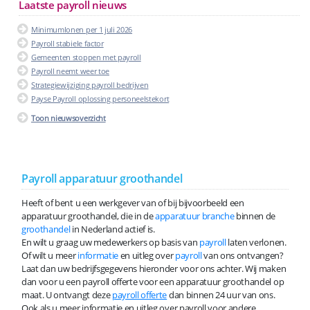
Laatste payroll nieuws
Minimumlonen per 1 juli 2026
Payroll stabiele factor
Gemeenten stoppen met payroll
Payroll neemt weer toe
Strategiewijziging payroll bedrijven
Payse Payroll oplossing personeelstekort
Toon nieuwsoverzicht
Payroll apparatuur groothandel
Heeft of bent u een werkgever van of bij bijvoorbeeld een
apparatuur groothandel, die in de
apparatuur branche
binnen de
groothandel
in Nederland actief is.
En wilt u graag uw medewerkers op basis van
payroll
laten verlonen.
Of wilt u meer
informatie
en uitleg over
payroll
van ons ontvangen?
Laat dan uw bedrijfsgegevens hieronder voor ons achter. Wij maken
dan voor u een payroll offerte voor een apparatuur groothandel op
maat. U ontvangt deze
payroll offerte
dan binnen 24 uur van ons.
Ook als u meer informatie en uitleg over payroll voor andere