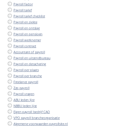
Payroll factor
Payroll tarief
Payroll tarief checklist
Payroll en ziekte
Payroll en ontslag
Payroll en pensioen
Payroll werknemer
Payroll contract
Accountant of payroll
Payroll en uitzendbureau
Payroll en detachering
Payroll per plaats
Payroll per branche
Freelance payroll
Zzp payroll
Payroll vragen
ABU leden lijst
NBBU leden lijst
Eigen payroll bedrijf CAO
VPO payroll brancheorganisatie
Algemene voorwaarden payrollsite.nl