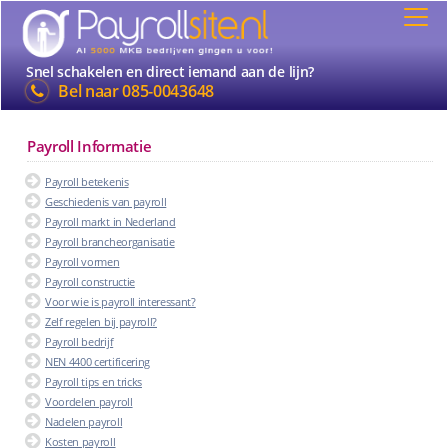
Snel schakelen en direct iemand aan de lijn?
Bel naar
085-0043648
Payroll Informatie
Payroll betekenis
Geschiedenis van payroll
Payroll markt in Nederland
Payroll brancheorganisatie
Payroll vormen
Payroll constructie
Voor wie is payroll interessant?
Zelf regelen bij payroll?
Payroll bedrijf
NEN 4400 certificering
Payroll tips en tricks
Voordelen payroll
Nadelen payroll
Kosten payroll