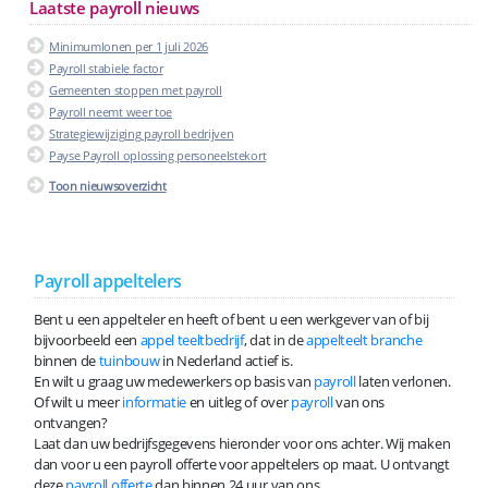
Laatste payroll nieuws
Minimumlonen per 1 juli 2026
Payroll stabiele factor
Gemeenten stoppen met payroll
Payroll neemt weer toe
Strategiewijziging payroll bedrijven
Payse Payroll oplossing personeelstekort
Toon nieuwsoverzicht
Payroll appeltelers
Bent u een appelteler en heeft of bent u een werkgever van of bij
bijvoorbeeld een
appel teeltbedrijf
, dat in de
appelteelt branche
binnen de
tuinbouw
in Nederland actief is.
En wilt u graag uw medewerkers op basis van
payroll
laten verlonen.
Of wilt u meer
informatie
en uitleg of over
payroll
van ons
ontvangen?
Laat dan uw bedrijfsgegevens hieronder voor ons achter. Wij maken
dan voor u een payroll offerte voor appeltelers op maat. U ontvangt
deze
payroll offerte
dan binnen 24 uur van ons.