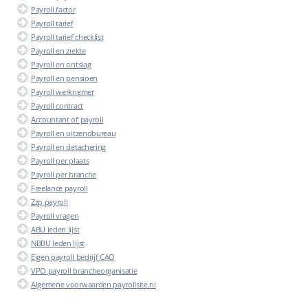
Payroll factor
Payroll tarief
Payroll tarief checklist
Payroll en ziekte
Payroll en ontslag
Payroll en pensioen
Payroll werknemer
Payroll contract
Accountant of payroll
Payroll en uitzendbureau
Payroll en detachering
Payroll per plaats
Payroll per branche
Freelance payroll
Zzp payroll
Payroll vragen
ABU leden lijst
NBBU leden lijst
Eigen payroll bedrijf CAO
VPO payroll brancheorganisatie
Algemene voorwaarden payrollsite.nl