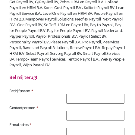
Get Payroll BV, GJ Pay-Roll BV, Zebra HRM en Payroll B.V. Holland
Payroll en HRM B.V. Koers Oost Payroll B.V., Kolibrie Payroll BV, Lean
Payroll Service B.V., Level One Payroll en HRM BV, People Payroll en
HRM 2.0, Manpower Payroll Solutions, Nedflex Payroll, Next Payroll
B.V., One Payroll BV, So Toff HRM en Payroll BV, Pay to Payroll, Pay
for People Payroll B.V. Pay for People Payroll BV, Payroll Nederland,
Payper Payroll, Payroll Professionals B.V. Payroll Select BV,
Persoonality Payroll BV, Please Payroll B.V., Pro Payroll, P-services
Payroll, Randstad Payroll Solutions, Renew Payroll B.V. Repay Payroll
HRM B.V. Select Payroll, Servorg Payroll BV, Smart Payroll Services
BV, Tempo-Team Payroll Services, Tentoo Payroll B.V., WePayPeople
Payroll, Wijco Payroll BV.
Bel mij terug!
Bedrijfsnaam
*
Contactpersoon
*
E-mailadres
*