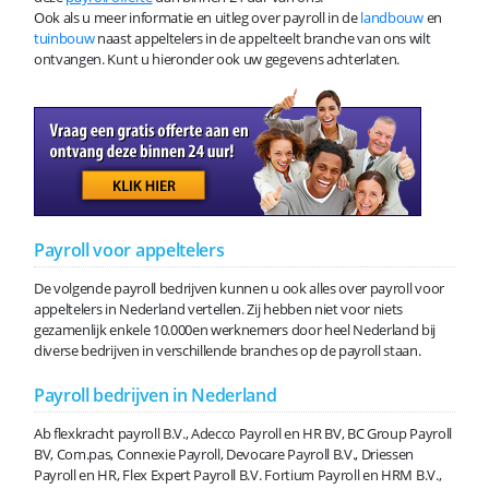
Ook als u meer informatie en uitleg over payroll in de
landbouw
en
tuinbouw
naast appeltelers in de appelteelt branche van ons wilt
ontvangen. Kunt u hieronder ook uw gegevens achterlaten.
Payroll voor appeltelers
De volgende payroll bedrijven kunnen u ook alles over payroll voor
appeltelers in Nederland vertellen. Zij hebben niet voor niets
gezamenlijk enkele 10.000en werknemers door heel Nederland bij
diverse bedrijven in verschillende branches op de payroll staan.
Payroll bedrijven in Nederland
Ab flexkracht payroll B.V., Adecco Payroll en HR BV, BC Group Payroll
BV, Com.pas, Connexie Payroll, Devocare Payroll B.V., Driessen
Payroll en HR, Flex Expert Payroll B.V. Fortium Payroll en HRM B.V.,