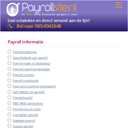
Snel schakelen en direct iemand aan de lijn?
Bel naar
085-0043648
Payroll Informatie
Payroll betekenis
Geschiedenis van payroll
Payroll markt in Nederland
Payroll brancheorganisatie
Payroll vormen
Payroll constructie
Voor wie is payroll interessant?
Zelf regelen bij payroll?
Payroll bedrijf
NEN 4400 certificering
Payroll tips en tricks
Voordelen payroll
Nadelen payroll
Kosten payroll