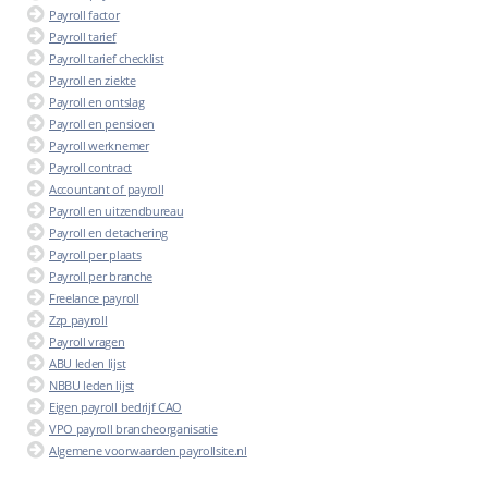
Payroll factor
Payroll tarief
Payroll tarief checklist
Payroll en ziekte
Payroll en ontslag
Payroll en pensioen
Payroll werknemer
Payroll contract
Accountant of payroll
Payroll en uitzendbureau
Payroll en detachering
Payroll per plaats
Payroll per branche
Freelance payroll
Zzp payroll
Payroll vragen
ABU leden lijst
NBBU leden lijst
Eigen payroll bedrijf CAO
VPO payroll brancheorganisatie
Algemene voorwaarden payrollsite.nl