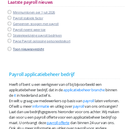
Laatste payroll nieuws
Minimumlonen per 1 juli 2026
Payroll stabiele factor
Gemeenten stoppen met payroll
Payroll neemt weer toe
Strategiewijziging payroll bedrijven
Payse Payroll oplossing personeelstekort
Toon nieuwsoverzicht
Payroll applicatiebeheer bedrijf
Heeft of bent u een werkgever van of bij bijvoorbeeld een
applicatiebeheer bedrijf, dat in de
applicatiebeheer branche
binnen
de
it
in Nederland actief is.
En wilt u graag uw medewerkers op basis van
payroll
laten verlonen.
Of wilt u meer
informatie
en uitleg over
payroll
van ons ontvangen?
Laat dan uw bedrijfsgegevens hieronder voor ons achter. Wij maken
dan voor u een payroll offerte voor een applicatiebeheer bedrijf op
maat. U ontvangt deze
payroll offerte
dan binnen 24 uur van ons.
Ook als u meer informatie en uitleg over payroll voor andere