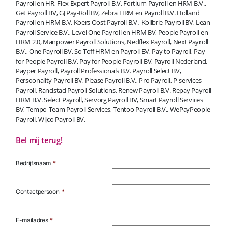
Payroll en HR, Flex Expert Payroll B.V. Fortium Payroll en HRM B.V.,
Get Payroll BV, GJ Pay-Roll BV, Zebra HRM en Payroll B.V. Holland
Payroll en HRM B.V. Koers Oost Payroll B.V., Kolibrie Payroll BV, Lean
Payroll Service B.V., Level One Payroll en HRM BV, People Payroll en
HRM 2.0, Manpower Payroll Solutions, Nedflex Payroll, Next Payroll
B.V., One Payroll BV, So Toff HRM en Payroll BV, Pay to Payroll, Pay
for People Payroll B.V. Pay for People Payroll BV, Payroll Nederland,
Payper Payroll, Payroll Professionals B.V. Payroll Select BV,
Persoonality Payroll BV, Please Payroll B.V., Pro Payroll, P-services
Payroll, Randstad Payroll Solutions, Renew Payroll B.V. Repay Payroll
HRM B.V. Select Payroll, Servorg Payroll BV, Smart Payroll Services
BV, Tempo-Team Payroll Services, Tentoo Payroll B.V., WePayPeople
Payroll, Wijco Payroll BV.
Bel mij terug!
Bedrijfsnaam
*
Contactpersoon
*
E-mailadres
*