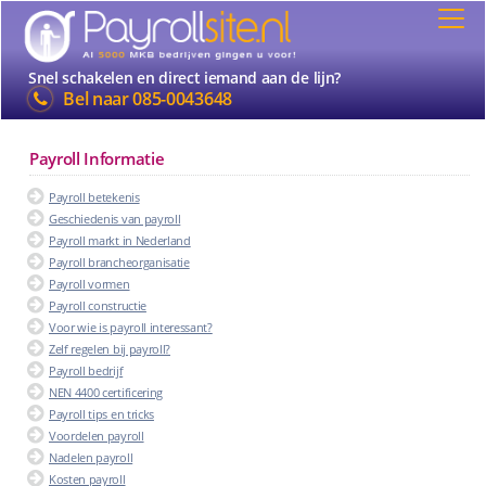
Snel schakelen en direct iemand aan de lijn?
Bel naar
085-0043648
Payroll Informatie
Payroll betekenis
Geschiedenis van payroll
Payroll markt in Nederland
Payroll brancheorganisatie
Payroll vormen
Payroll constructie
Voor wie is payroll interessant?
Zelf regelen bij payroll?
Payroll bedrijf
NEN 4400 certificering
Payroll tips en tricks
Voordelen payroll
Nadelen payroll
Kosten payroll