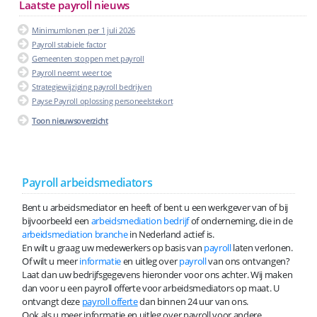
Laatste payroll nieuws
Minimumlonen per 1 juli 2026
Payroll stabiele factor
Gemeenten stoppen met payroll
Payroll neemt weer toe
Strategiewijziging payroll bedrijven
Payse Payroll oplossing personeelstekort
Toon nieuwsoverzicht
Payroll arbeidsmediators
Bent u arbeidsmediator en heeft of bent u een werkgever van of bij
bijvoorbeeld een
arbeidsmediation bedrijf
of onderneming, die in de
arbeidsmediation branche
in Nederland actief is.
En wilt u graag uw medewerkers op basis van
payroll
laten verlonen.
Of wilt u meer
informatie
en uitleg over
payroll
van ons ontvangen?
Laat dan uw bedrijfsgegevens hieronder voor ons achter. Wij maken
dan voor u een payroll offerte voor arbeidsmediators op maat. U
ontvangt deze
payroll offerte
dan binnen 24 uur van ons.
Ook als u meer informatie en uitleg over payroll voor andere