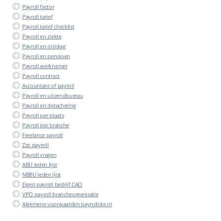
Payroll factor
Payroll tarief
Payroll tarief checklist
Payroll en ziekte
Payroll en ontslag
Payroll en pensioen
Payroll werknemer
Payroll contract
Accountant of payroll
Payroll en uitzendbureau
Payroll en detachering
Payroll per plaats
Payroll per branche
Freelance payroll
Zzp payroll
Payroll vragen
ABU leden lijst
NBBU leden lijst
Eigen payroll bedrijf CAO
VPO payroll brancheorganisatie
Algemene voorwaarden payrollsite.nl