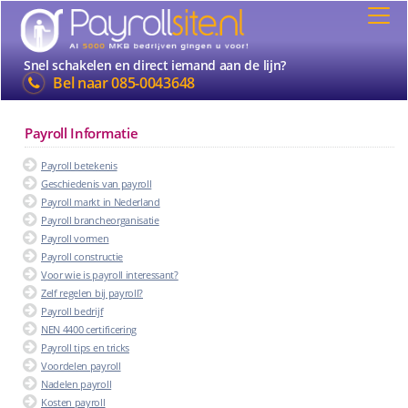
Snel schakelen en direct iemand aan de lijn?
Bel naar
085-0043648
Payroll Informatie
Payroll betekenis
Geschiedenis van payroll
Payroll markt in Nederland
Payroll brancheorganisatie
Payroll vormen
Payroll constructie
Voor wie is payroll interessant?
Zelf regelen bij payroll?
Payroll bedrijf
NEN 4400 certificering
Payroll tips en tricks
Voordelen payroll
Nadelen payroll
Kosten payroll