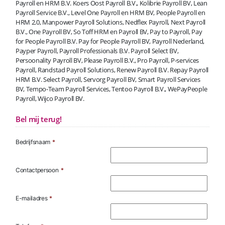
Payroll en HRM B.V. Koers Oost Payroll B.V., Kolibrie Payroll BV, Lean
Payroll Service B.V., Level One Payroll en HRM BV, People Payroll en
HRM 2.0, Manpower Payroll Solutions, Nedflex Payroll, Next Payroll
B.V., One Payroll BV, So Toff HRM en Payroll BV, Pay to Payroll, Pay
for People Payroll B.V. Pay for People Payroll BV, Payroll Nederland,
Payper Payroll, Payroll Professionals B.V. Payroll Select BV,
Persoonality Payroll BV, Please Payroll B.V., Pro Payroll, P-services
Payroll, Randstad Payroll Solutions, Renew Payroll B.V. Repay Payroll
HRM B.V. Select Payroll, Servorg Payroll BV, Smart Payroll Services
BV, Tempo-Team Payroll Services, Tentoo Payroll B.V., WePayPeople
Payroll, Wijco Payroll BV.
Bel mij terug!
Bedrijfsnaam
*
Contactpersoon
*
E-mailadres
*