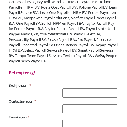
Get Payroll BV, GJ Pay-Roll BV, Zebra HRM en Payroll B.V. Holland
Payroll en HRM B.V. Koers Oost Payroll B.V., Kolibrie Payroll BV, Lean
Payroll Service B.V., Level One Payroll en HRM BV, People Payroll en
HRM 2.0, Manpower Payroll Solutions, Nedflex Payroll, Next Payroll
B.V., One Payroll BV, So Toff HRM en Payroll BV, Pay to Payroll, Pay
for People Payroll B.V. Pay for People Payroll BV, Payroll Nederland,
Payper Payroll, Payroll Professionals B.V. Payroll Select BV,
Persoonality Payroll BV, Please Payroll B.V., Pro Payroll, P-services
Payroll, Randstad Payroll Solutions, Renew Payroll B.V. Repay Payroll
HRM B.V. Select Payroll, Servorg Payroll BV, Smart Payroll Services
BV, Tempo-Team Payroll Services, Tentoo Payroll B.V., WePayPeople
Payroll, Wijco Payroll BV.
Bel mij terug!
Bedrijfsnaam
*
Contactpersoon
*
E-mailadres
*