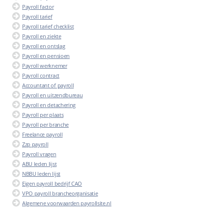
Payroll factor
Payroll tarief
Payroll tarief checklist
Payroll en ziekte
Payroll en ontslag
Payroll en pensioen
Payroll werknemer
Payroll contract
Accountant of payroll
Payroll en uitzendbureau
Payroll en detachering
Payroll per plaats
Payroll per branche
Freelance payroll
Zzp payroll
Payroll vragen
ABU leden lijst
NBBU leden lijst
Eigen payroll bedrijf CAO
VPO payroll brancheorganisatie
Algemene voorwaarden payrollsite.nl