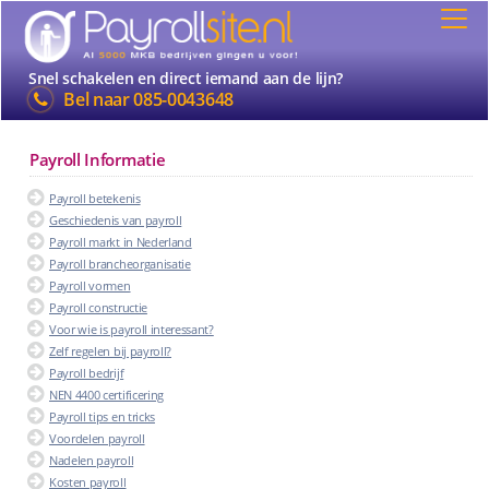
Snel schakelen en direct iemand aan de lijn?
Bel naar
085-0043648
Payroll Informatie
Payroll betekenis
Geschiedenis van payroll
Payroll markt in Nederland
Payroll brancheorganisatie
Payroll vormen
Payroll constructie
Voor wie is payroll interessant?
Zelf regelen bij payroll?
Payroll bedrijf
NEN 4400 certificering
Payroll tips en tricks
Voordelen payroll
Nadelen payroll
Kosten payroll