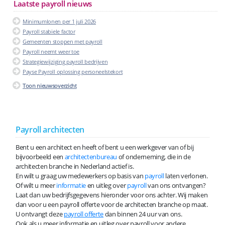
Laatste payroll nieuws
Minimumlonen per 1 juli 2026
Payroll stabiele factor
Gemeenten stoppen met payroll
Payroll neemt weer toe
Strategiewijziging payroll bedrijven
Payse Payroll oplossing personeelstekort
Toon nieuwsoverzicht
Payroll architecten
Bent u een architect en heeft of bent u een werkgever van of bij
bijvoorbeeld een
architectenbureau
of onderneming, die in de
architecten branche in Nederland actief is.
En wilt u graag uw medewerkers op basis van
payroll
laten verlonen.
Of wilt u meer
informatie
en uitleg over
payroll
van ons ontvangen?
Laat dan uw bedrijfsgegevens hieronder voor ons achter. Wij maken
dan voor u een payroll offerte voor de architecten branche op maat.
U ontvangt deze
payroll offerte
dan binnen 24 uur van ons.
Ook als u meer informatie en uitleg over payroll voor andere