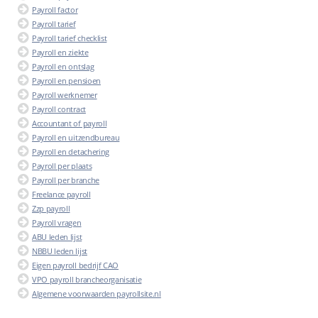
Payroll factor
Payroll tarief
Payroll tarief checklist
Payroll en ziekte
Payroll en ontslag
Payroll en pensioen
Payroll werknemer
Payroll contract
Accountant of payroll
Payroll en uitzendbureau
Payroll en detachering
Payroll per plaats
Payroll per branche
Freelance payroll
Zzp payroll
Payroll vragen
ABU leden lijst
NBBU leden lijst
Eigen payroll bedrijf CAO
VPO payroll brancheorganisatie
Algemene voorwaarden payrollsite.nl