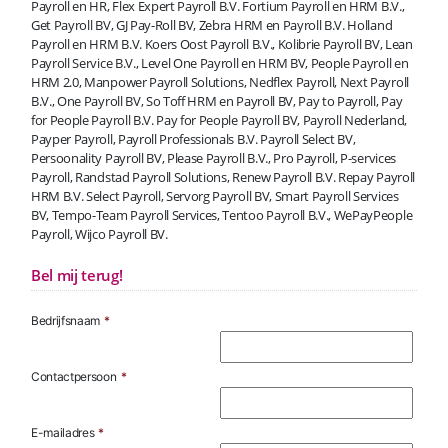
Payroll en HR, Flex Expert Payroll B.V. Fortium Payroll en HRM B.V.,
Get Payroll BV, GJ Pay-Roll BV, Zebra HRM en Payroll B.V. Holland
Payroll en HRM B.V. Koers Oost Payroll B.V., Kolibrie Payroll BV, Lean
Payroll Service B.V., Level One Payroll en HRM BV, People Payroll en
HRM 2.0, Manpower Payroll Solutions, Nedflex Payroll, Next Payroll
B.V., One Payroll BV, So Toff HRM en Payroll BV, Pay to Payroll, Pay
for People Payroll B.V. Pay for People Payroll BV, Payroll Nederland,
Payper Payroll, Payroll Professionals B.V. Payroll Select BV,
Persoonality Payroll BV, Please Payroll B.V., Pro Payroll, P-services
Payroll, Randstad Payroll Solutions, Renew Payroll B.V. Repay Payroll
HRM B.V. Select Payroll, Servorg Payroll BV, Smart Payroll Services
BV, Tempo-Team Payroll Services, Tentoo Payroll B.V., WePayPeople
Payroll, Wijco Payroll BV.
Bel mij terug!
Bedrijfsnaam
*
Contactpersoon
*
E-mailadres
*