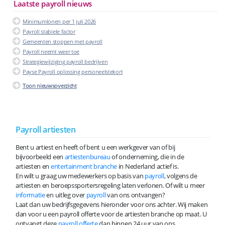
Laatste payroll nieuws
Minimumlonen per 1 juli 2026
Payroll stabiele factor
Gemeenten stoppen met payroll
Payroll neemt weer toe
Strategiewijziging payroll bedrijven
Payse Payroll oplossing personeelstekort
Toon nieuwsoverzicht
Payroll artiesten
Bent u artiest en heeft of bent u een werkgever van of bij
bijvoorbeeld een
artiestenbureau
of onderneming, die in de
artiesten en
entertainment branche
in Nederland actief is.
En wilt u graag uw medewerkers op basis van
payroll
, volgens de
artiesten en beroepssportersregeling laten verlonen. Of wilt u meer
informatie
en uitleg over
payroll
van ons ontvangen?
Laat dan uw bedrijfsgegevens hieronder voor ons achter. Wij maken
dan voor u een payroll offerte voor de artiesten branche op maat. U
ontvangt deze
payroll offerte
dan binnen 24 uur van ons.