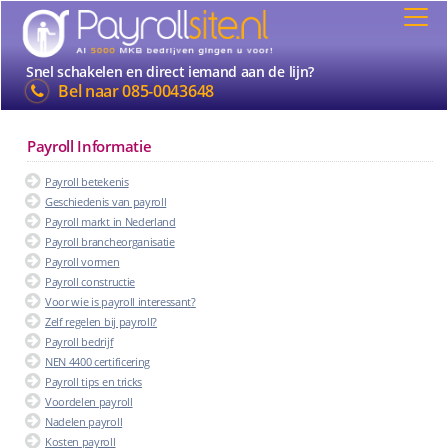
Snel schakelen en direct iemand aan de lijn?
Bel naar
085-0043648
Payroll Informatie
Payroll betekenis
Geschiedenis van payroll
Payroll markt in Nederland
Payroll brancheorganisatie
Payroll vormen
Payroll constructie
Voor wie is payroll interessant?
Zelf regelen bij payroll?
Payroll bedrijf
NEN 4400 certificering
Payroll tips en tricks
Voordelen payroll
Nadelen payroll
Kosten payroll