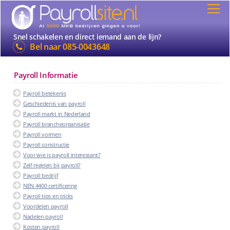
Snel schakelen en direct iemand aan de lijn?
Bel naar
085-0043648
Payroll Informatie
Payroll betekenis
Geschiedenis van payroll
Payroll markt in Nederland
Payroll brancheorganisatie
Payroll vormen
Payroll constructie
Voor wie is payroll interessant?
Zelf regelen bij payroll?
Payroll bedrijf
NEN 4400 certificering
Payroll tips en tricks
Voordelen payroll
Nadelen payroll
Kosten payroll