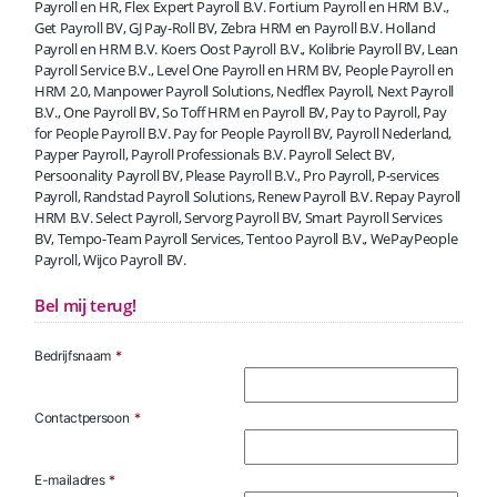
Payroll en HR, Flex Expert Payroll B.V. Fortium Payroll en HRM B.V.,
Get Payroll BV, GJ Pay-Roll BV, Zebra HRM en Payroll B.V. Holland
Payroll en HRM B.V. Koers Oost Payroll B.V., Kolibrie Payroll BV, Lean
Payroll Service B.V., Level One Payroll en HRM BV, People Payroll en
HRM 2.0, Manpower Payroll Solutions, Nedflex Payroll, Next Payroll
B.V., One Payroll BV, So Toff HRM en Payroll BV, Pay to Payroll, Pay
for People Payroll B.V. Pay for People Payroll BV, Payroll Nederland,
Payper Payroll, Payroll Professionals B.V. Payroll Select BV,
Persoonality Payroll BV, Please Payroll B.V., Pro Payroll, P-services
Payroll, Randstad Payroll Solutions, Renew Payroll B.V. Repay Payroll
HRM B.V. Select Payroll, Servorg Payroll BV, Smart Payroll Services
BV, Tempo-Team Payroll Services, Tentoo Payroll B.V., WePayPeople
Payroll, Wijco Payroll BV.
Bel mij terug!
Bedrijfsnaam
*
Contactpersoon
*
E-mailadres
*