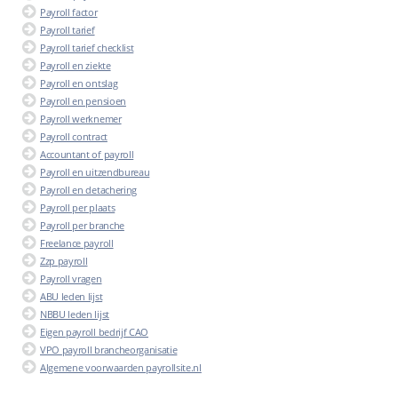
Payroll factor
Payroll tarief
Payroll tarief checklist
Payroll en ziekte
Payroll en ontslag
Payroll en pensioen
Payroll werknemer
Payroll contract
Accountant of payroll
Payroll en uitzendbureau
Payroll en detachering
Payroll per plaats
Payroll per branche
Freelance payroll
Zzp payroll
Payroll vragen
ABU leden lijst
NBBU leden lijst
Eigen payroll bedrijf CAO
VPO payroll brancheorganisatie
Algemene voorwaarden payrollsite.nl