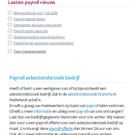
Laatste payroll nieuws
Minimumlonen per 1 juli 2026
Payroll stabiele factor
Gemeenten stoppen met payroll
Payroll neemt weer toe
Strategiewijziging payroll bedrijven
Payse Payroll oplossing personeelstekort
Toon nieuwsoverzicht
Payroll asbestonderzoek bedrijf
Heeft of bent u een werkgever van of bij bijvoorbeeld een
asbestonderzoek bedrijf, dat in de
asbestonderzoek branche
in
Nederland actief is.
En wilt u graag uw medewerkers op basis van
payroll
laten verlonen.
Of wilt u meer
informatie
en uitleg over
payroll
van ons ontvangen?
Laat dan uw bedrijfsgegevens hieronder voor ons achter. Wij maken
dan voor u een payroll offerte voor een asbestonderzoek bedrijf op
maat. U ontvangt deze
payroll offerte
dan binnen 24 uur van ons.
Ook als u meer informatie en uitleg over payroll voor andere