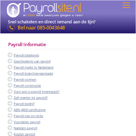
Snel schakelen en direct iemand aan de lijn?
Bel naar
085-0043648
Payroll Informatie
Payroll betekenis
Geschiedenis van payroll
Payroll markt in Nederland
Payroll brancheorganisatie
Payroll vormen
Payroll constructie
Voor wie is payroll interessant?
Zelf regelen bij payroll?
Payroll bedrijf
NEN 4400 certificering
Payroll tips en tricks
Voordelen payroll
Nadelen payroll
Kosten payroll