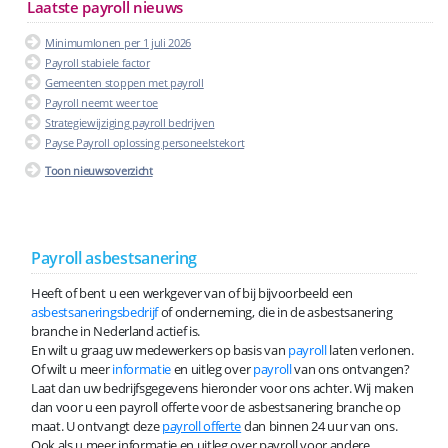
Laatste payroll nieuws
Minimumlonen per 1 juli 2026
Payroll stabiele factor
Gemeenten stoppen met payroll
Payroll neemt weer toe
Strategiewijziging payroll bedrijven
Payse Payroll oplossing personeelstekort
Toon nieuwsoverzicht
Payroll asbestsanering
Heeft of bent u een werkgever van of bij bijvoorbeeld een
asbestsaneringsbedrijf
of onderneming, die in de asbestsanering
branche in Nederland actief is.
En wilt u graag uw medewerkers op basis van
payroll
laten verlonen.
Of wilt u meer
informatie
en uitleg over
payroll
van ons ontvangen?
Laat dan uw bedrijfsgegevens hieronder voor ons achter. Wij maken
dan voor u een payroll offerte voor de asbestsanering branche op
maat. U ontvangt deze
payroll offerte
dan binnen 24 uur van ons.
Ook als u meer informatie en uitleg over payroll voor andere