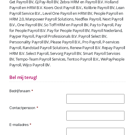
Get Payroll BV, GJ Pay-Roll BV, Zebra HRM en Payroll B.V. Holland
Payroll en HRM B.V. Koers Oost Payroll B.V., Kolibrie Payroll BV, Lean
Payroll Service B.V., Level One Payroll en HRM BV, People Payroll en
HRM 2.0, Manpower Payroll Solutions, Nedflex Payroll, Next Payroll
B.V., One Payroll BV, So Toff HRM en Payroll BV, Pay to Payroll, Pay
for People Payroll B.V. Pay for People Payroll BV, Payroll Nederland,
Payper Payroll, Payroll Professionals B.V. Payroll Select BV,
Persoonality Payroll BV, Please Payroll B.V., Pro Payroll, P-services
Payroll, Randstad Payroll Solutions, Renew Payroll B.V. Repay Payroll
HRM B.V. Select Payroll, Servorg Payroll BV, Smart Payroll Services
BV, Tempo-Team Payroll Services, Tentoo Payroll B.V., WePayPeople
Payroll, Wijco Payroll BV.
Bel mij terug!
Bedrijfsnaam
*
Contactpersoon
*
E-mailadres
*