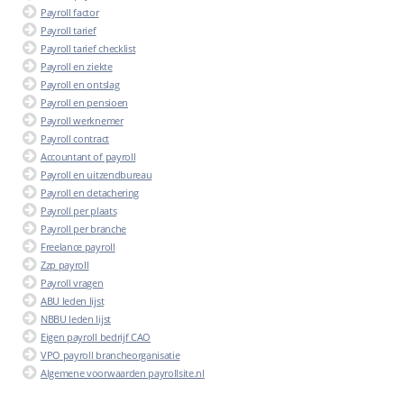
Payroll factor
Payroll tarief
Payroll tarief checklist
Payroll en ziekte
Payroll en ontslag
Payroll en pensioen
Payroll werknemer
Payroll contract
Accountant of payroll
Payroll en uitzendbureau
Payroll en detachering
Payroll per plaats
Payroll per branche
Freelance payroll
Zzp payroll
Payroll vragen
ABU leden lijst
NBBU leden lijst
Eigen payroll bedrijf CAO
VPO payroll brancheorganisatie
Algemene voorwaarden payrollsite.nl