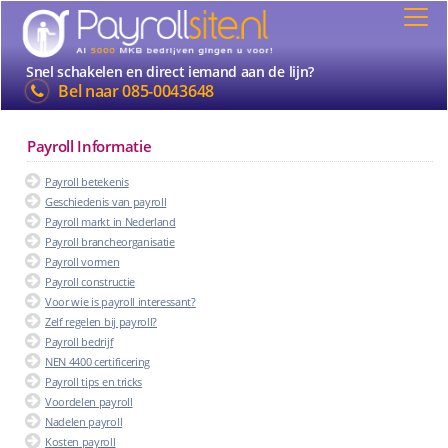
Snel schakelen en direct iemand aan de lijn?
Bel naar
085-0043648
Payroll Informatie
Payroll betekenis
Geschiedenis van payroll
Payroll markt in Nederland
Payroll brancheorganisatie
Payroll vormen
Payroll constructie
Voor wie is payroll interessant?
Zelf regelen bij payroll?
Payroll bedrijf
NEN 4400 certificering
Payroll tips en tricks
Voordelen payroll
Nadelen payroll
Kosten payroll