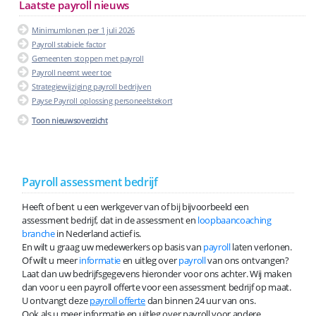
Laatste payroll nieuws
Minimumlonen per 1 juli 2026
Payroll stabiele factor
Gemeenten stoppen met payroll
Payroll neemt weer toe
Strategiewijziging payroll bedrijven
Payse Payroll oplossing personeelstekort
Toon nieuwsoverzicht
Payroll assessment bedrijf
Heeft of bent u een werkgever van of bij bijvoorbeeld een
assessment bedrijf, dat in de assessment en
loopbaancoaching
branche
in Nederland actief is.
En wilt u graag uw medewerkers op basis van
payroll
laten verlonen.
Of wilt u meer
informatie
en uitleg over
payroll
van ons ontvangen?
Laat dan uw bedrijfsgegevens hieronder voor ons achter. Wij maken
dan voor u een payroll offerte voor een assessment bedrijf op maat.
U ontvangt deze
payroll offerte
dan binnen 24 uur van ons.
Ook als u meer informatie en uitleg over payroll voor andere