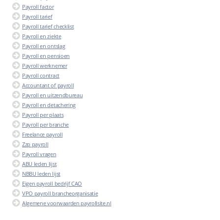
Payroll factor
Payroll tarief
Payroll tarief checklist
Payroll en ziekte
Payroll en ontslag
Payroll en pensioen
Payroll werknemer
Payroll contract
Accountant of payroll
Payroll en uitzendbureau
Payroll en detachering
Payroll per plaats
Payroll per branche
Freelance payroll
Zzp payroll
Payroll vragen
ABU leden lijst
NBBU leden lijst
Eigen payroll bedrijf CAO
VPO payroll brancheorganisatie
Algemene voorwaarden payrollsite.nl