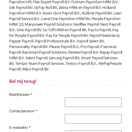
Payroll en HR, Flex Expert Payroll B.V. Fortium Payroll en HRM B.V.,
Get Payroll BV, GJ Pay-Roll BV, Zebra HRM en Payroll B.V. Holland
Payroll en HRM B.V. Koers Oost Payroll B.V., Kolibrie Payroll BV, Lean
Payroll Service B.V., Level One Payroll en HRM BV, People Payroll en
HRM 2.0, Manpower Payroll Solutions, Nedflex Payroll, Next Payroll
B.V., One Payroll BV, So Toff HRM en Payroll BV, Pay to Payroll, Pay
for People Payroll B.V. Pay for People Payroll BV, Payroll Nederland,
Payper Payroll, Payroll Professionals B.V. Payroll Select BV,
Persoonality Payroll BV, Please Payroll B.V., Pro Payroll, P-services
Payroll, Randstad Payroll Solutions, Renew Payroll B.V. Repay Payroll
HRM B.V. Select Payroll, Servorg Payroll BV, Smart Payroll Services
BV, Tempo-Team Payroll Services, Tentoo Payroll B.V., WePayPeople
Payroll, Wijco Payroll BV.
Bel mij terug!
Bedrijfsnaam
*
Contactpersoon
*
E-mailadres
*