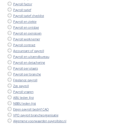
Payroll factor
Payroll tarief
Payroll tarief checklist
Payroll en ziekte
Payroll en ontslag
Payroll en pensioen
Payroll werknemer
Payroll contract
Accountant of payroll
Payroll en uitzendbureau
Payroll en detachering
Payroll per plaats
Payroll per branche
Freelance payroll
Zzp payroll
Payroll vragen
ABU leden lijst
NBBU leden lijst
Eigen payroll bedrijf CAO
VPO payroll brancheorganisatie
Algemene voorwaarden payrollsite.nl