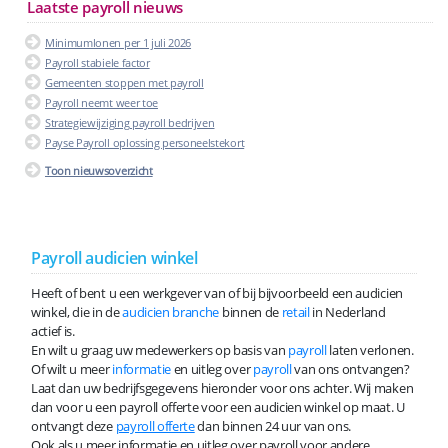
Laatste payroll nieuws
Minimumlonen per 1 juli 2026
Payroll stabiele factor
Gemeenten stoppen met payroll
Payroll neemt weer toe
Strategiewijziging payroll bedrijven
Payse Payroll oplossing personeelstekort
Toon nieuwsoverzicht
Payroll audicien winkel
Heeft of bent u een werkgever van of bij bijvoorbeeld een audicien
winkel, die in de
audicien branche
binnen de
retail
in Nederland
actief is.
En wilt u graag uw medewerkers op basis van
payroll
laten verlonen.
Of wilt u meer
informatie
en uitleg over
payroll
van ons ontvangen?
Laat dan uw bedrijfsgegevens hieronder voor ons achter. Wij maken
dan voor u een payroll offerte voor een audicien winkel op maat. U
ontvangt deze
payroll offerte
dan binnen 24 uur van ons.
Ook als u meer informatie en uitleg over payroll voor andere