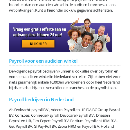
branches dan een audicien winkel in de audicien branche van ons
wilt ontvangen. Kunt u hieronder ook uw gegevens achterlaten.
Payroll voor een audicien winkel
De volgende payroll bedrijven kunnen u ook alles over payroll in en
voor een audicien winkel in Nederland vertellen. Zij hebben niet voor
niets gezamenlijk enkele 10.000en werknemers door heel Nederland
bij diverse bedrijven in verschillende branches op de payroll staan.
Payroll bedrijven in Nederland
Ab flexkracht payroll B.V., Adecco Payroll en HR BV, BC Group Payroll
BV, Com.pas, Connexie Payroll, Devocare Payroll B.V., Driessen
Payroll en HR, Flex Expert Payroll B.V. Fortium Payroll en HRM B.V.,
Get Payroll BV, GJ Pay-Roll BV, Zebra HRM en Payroll B.V. Holland