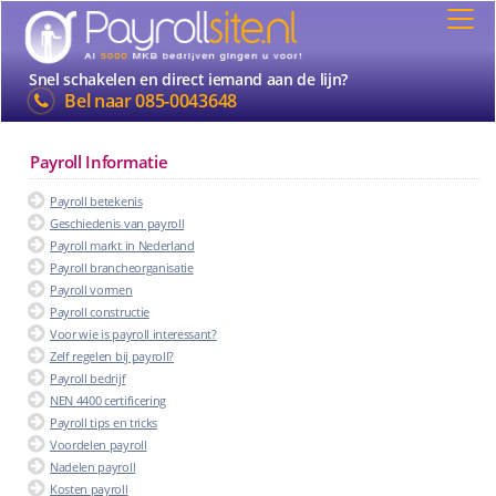
Snel schakelen en direct iemand aan de lijn?
Bel naar
085-0043648
Payroll Informatie
Payroll betekenis
Geschiedenis van payroll
Payroll markt in Nederland
Payroll brancheorganisatie
Payroll vormen
Payroll constructie
Voor wie is payroll interessant?
Zelf regelen bij payroll?
Payroll bedrijf
NEN 4400 certificering
Payroll tips en tricks
Voordelen payroll
Nadelen payroll
Kosten payroll