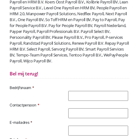
Payroll en HRM B.V. Koers Oost Payroll B.V., Kolibrie Payroll BV, Lean
Payroll Service B.V., Level One Payroll en HRM BV, People Payroll en
HRM 2.0, Manpower Payroll Solutions, Nedflex Payroll, Next Payroll
B.V., One Payroll BV, So Toff HRM en Payroll BV, Pay to Payroll, Pay
for People Payroll B.V. Pay for People Payroll BV, Payroll Nederland,
Payper Payroll, Payroll Professionals B.V. Payroll Select BV,
Persoonality Payroll BV, Please Payroll B.V., Pro Payroll, P-services
Payroll, Randstad Payroll Solutions, Renew Payroll B.V. Repay Payroll
HRM B.V. Select Payroll, Servorg Payroll BV, Smart Payroll Services
BV, Tempo-Team Payroll Services, Tentoo Payroll B.V., WePayPeople
Payroll, Wijco Payroll BV.
Bel mij terug!
Bedrijfsnaam
*
Contactpersoon
*
E-mailadres
*