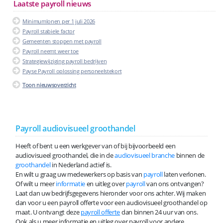
Laatste payroll nieuws
Minimumlonen per 1 juli 2026
Payroll stabiele factor
Gemeenten stoppen met payroll
Payroll neemt weer toe
Strategiewijziging payroll bedrijven
Payse Payroll oplossing personeelstekort
Toon nieuwsoverzicht
Payroll audiovisueel groothandel
Heeft of bent u een werkgever van of bij bijvoorbeeld een
audiovisueel groothandel, die in de
audiovisueel branche
binnen de
groothandel
in Nederland actief is.
En wilt u graag uw medewerkers op basis van
payroll
laten verlonen.
Of wilt u meer
informatie
en uitleg over
payroll
van ons ontvangen?
Laat dan uw bedrijfsgegevens hieronder voor ons achter. Wij maken
dan voor u een payroll offerte voor een audiovisueel groothandel op
maat. U ontvangt deze
payroll offerte
dan binnen 24 uur van ons.
Ook als u meer informatie en uitleg over payroll voor andere