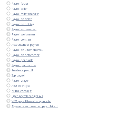
Payroll factor
Payroll tarief
Payroll tarief checklist
Payroll en ziekte
Payroll en ontslag
Payroll en pensioen
Payroll werknemer
Payroll contract
Accountant of payroll
Payroll en uitzendbureau
Payroll en detachering
Payroll per plaats
Payroll per branche
Freelance payroll
Zzp payroll
Payroll vragen
ABU leden lijst
NBBU leden lijst
Eigen payroll bedrijf CAO
VPO payroll brancheorganisatie
Algemene voorwaarden payrollsite.nl