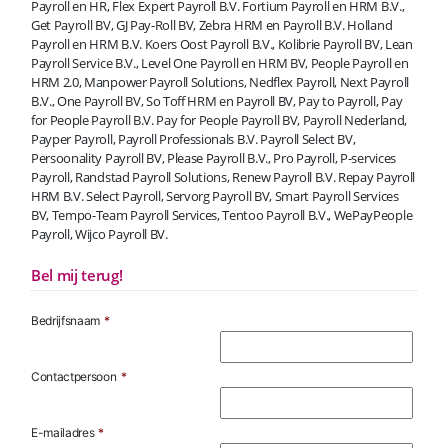
Payroll en HR, Flex Expert Payroll B.V. Fortium Payroll en HRM B.V.,
Get Payroll BV, GJ Pay-Roll BV, Zebra HRM en Payroll B.V. Holland
Payroll en HRM B.V. Koers Oost Payroll B.V., Kolibrie Payroll BV, Lean
Payroll Service B.V., Level One Payroll en HRM BV, People Payroll en
HRM 2.0, Manpower Payroll Solutions, Nedflex Payroll, Next Payroll
B.V., One Payroll BV, So Toff HRM en Payroll BV, Pay to Payroll, Pay
for People Payroll B.V. Pay for People Payroll BV, Payroll Nederland,
Payper Payroll, Payroll Professionals B.V. Payroll Select BV,
Persoonality Payroll BV, Please Payroll B.V., Pro Payroll, P-services
Payroll, Randstad Payroll Solutions, Renew Payroll B.V. Repay Payroll
HRM B.V. Select Payroll, Servorg Payroll BV, Smart Payroll Services
BV, Tempo-Team Payroll Services, Tentoo Payroll B.V., WePayPeople
Payroll, Wijco Payroll BV.
Bel mij terug!
Bedrijfsnaam
*
Contactpersoon
*
E-mailadres
*