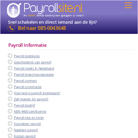
Snel schakelen en direct iemand aan de lijn?
Bel naar
085-0043648
Payroll Informatie
Payroll betekenis
Geschiedenis van payroll
Payroll markt in Nederland
Payroll brancheorganisatie
Payroll vormen
Payroll constructie
Voor wie is payroll interessant?
Zelf regelen bij payroll?
Payroll bedrijf
NEN 4400 certificering
Payroll tips en tricks
Voordelen payroll
Nadelen payroll
Kosten payroll