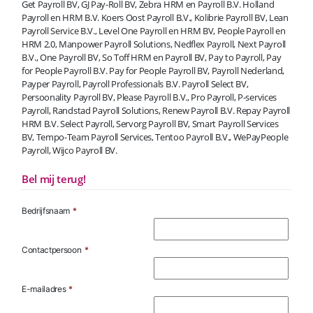
Get Payroll BV, GJ Pay-Roll BV, Zebra HRM en Payroll B.V. Holland
Payroll en HRM B.V. Koers Oost Payroll B.V., Kolibrie Payroll BV, Lean
Payroll Service B.V., Level One Payroll en HRM BV, People Payroll en
HRM 2.0, Manpower Payroll Solutions, Nedflex Payroll, Next Payroll
B.V., One Payroll BV, So Toff HRM en Payroll BV, Pay to Payroll, Pay
for People Payroll B.V. Pay for People Payroll BV, Payroll Nederland,
Payper Payroll, Payroll Professionals B.V. Payroll Select BV,
Persoonality Payroll BV, Please Payroll B.V., Pro Payroll, P-services
Payroll, Randstad Payroll Solutions, Renew Payroll B.V. Repay Payroll
HRM B.V. Select Payroll, Servorg Payroll BV, Smart Payroll Services
BV, Tempo-Team Payroll Services, Tentoo Payroll B.V., WePayPeople
Payroll, Wijco Payroll BV.
Bel mij terug!
Bedrijfsnaam
*
Contactpersoon
*
E-mailadres
*