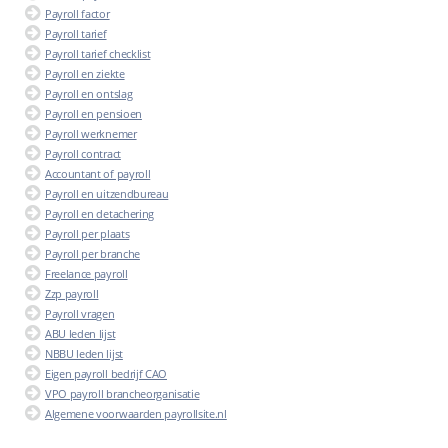
Payroll factor
Payroll tarief
Payroll tarief checklist
Payroll en ziekte
Payroll en ontslag
Payroll en pensioen
Payroll werknemer
Payroll contract
Accountant of payroll
Payroll en uitzendbureau
Payroll en detachering
Payroll per plaats
Payroll per branche
Freelance payroll
Zzp payroll
Payroll vragen
ABU leden lijst
NBBU leden lijst
Eigen payroll bedrijf CAO
VPO payroll brancheorganisatie
Algemene voorwaarden payrollsite.nl