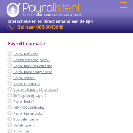
Snel schakelen en direct iemand aan de lijn?
Bel naar
085-0043648
Payroll Informatie
Payroll betekenis
Geschiedenis van payroll
Payroll markt in Nederland
Payroll brancheorganisatie
Payroll vormen
Payroll constructie
Voor wie is payroll interessant?
Zelf regelen bij payroll?
Payroll bedrijf
NEN 4400 certificering
Payroll tips en tricks
Voordelen payroll
Nadelen payroll
Kosten payroll