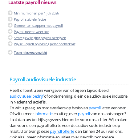
Laatste payroll nieuws
Minimumlonen per 1 juli 2026
Payroll stabiele factor
Gemeenten stoppen met payroll
Payroll neemt weer toe
Strategiewijziging payroll bedrijven
Payse Payroll oplossing personeelstekort
Toon nieuwsoverzicht
Payroll audiovisuele industrie
Heeft of bent u een werkgever van of bij een bijvoorbeeld
audiovisueel bedrijf
of onderneming, die in de audiovisuele industrie
in Nederland actief is.
En wilt u graag uw medewerkers op basis van
payroll
laten verlonen.
Of wilt u meer
informatie
en uitleg over
payroll
van ons ontvangen?
Laat dan uw bedrijfsgegevens hieronder voor ons achter. Wij maken
dan voor u een payroll offerte voor de audiovisuele industrie op
maat. U ontvangt deze
payroll offerte
dan binnen 24 uur van ons.
Ook als u meer informatie en uitleg over payroll voor andere