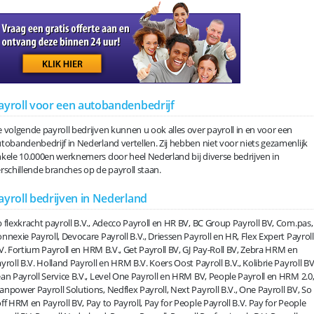
ayroll voor een autobandenbedrijf
 volgende payroll bedrijven kunnen u ook alles over payroll in en voor een
tobandenbedrijf in Nederland vertellen. Zij hebben niet voor niets gezamenlijk
kele 10.000en werknemers door heel Nederland bij diverse bedrijven in
rschillende branches op de payroll staan.
ayroll bedrijven in Nederland
 flexkracht payroll B.V., Adecco Payroll en HR BV, BC Group Payroll BV, Com.pas,
nnexie Payroll, Devocare Payroll B.V., Driessen Payroll en HR, Flex Expert Payroll
V. Fortium Payroll en HRM B.V., Get Payroll BV, GJ Pay-Roll BV, Zebra HRM en
yroll B.V. Holland Payroll en HRM B.V. Koers Oost Payroll B.V., Kolibrie Payroll BV
an Payroll Service B.V., Level One Payroll en HRM BV, People Payroll en HRM 2.0
npower Payroll Solutions, Nedflex Payroll, Next Payroll B.V., One Payroll BV, So
ff HRM en Payroll BV, Pay to Payroll, Pay for People Payroll B.V. Pay for People