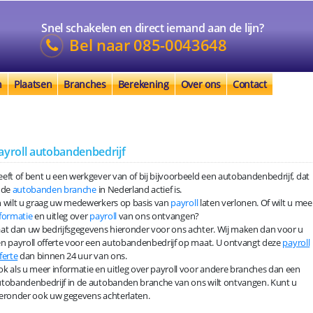
Snel schakelen en direct iemand aan de lijn?
Bel naar
085-0043648
n
Plaatsen
Branches
Berekening
Over ons
Contact
ayroll autobandenbedrijf
eft of bent u een werkgever van of bij bijvoorbeeld een autobandenbedrijf, dat
 de
autobanden branche
in Nederland actief is.
 wilt u graag uw medewerkers op basis van
payroll
laten verlonen. Of wilt u mee
formatie
en uitleg over
payroll
van ons ontvangen?
at dan uw bedrijfsgegevens hieronder voor ons achter. Wij maken dan voor u
n payroll offerte voor een autobandenbedrijf op maat. U ontvangt deze
payroll
ferte
dan binnen 24 uur van ons.
k als u meer informatie en uitleg over payroll voor andere branches dan een
tobandenbedrijf in de autobanden branche van ons wilt ontvangen. Kunt u
eronder ook uw gegevens achterlaten.