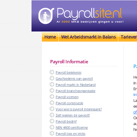
Home
Wet Arbeidsmarkt in Balans
Tarieve
Payroll Informatie
P
Payroll betekenis
He
Geschiedenis van payroll
in
Payroll markt in Nederland
En
Payroll brancheorganisatie
in
Payroll vormen
La
Payroll constructie
ee
Voor wie is payroll interessant?
of
Zelf regelen bij payroll?
Oo
Payroll bedrijf
au
NEN 4400 certificering
hi
Payroll tips en tricks