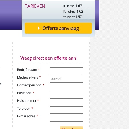
TARIEVEN
Fulltime
1.67
Parttime
1.62
Student
1.57
Offerte aanvraag
Vraag direct een offerte aan!
Bedrijfsnaam
*
Medewerkers
*
r
Contactpersoon
*
Postcode
*
Huisnummer
*
Telefoon
*
E-mailadres
*