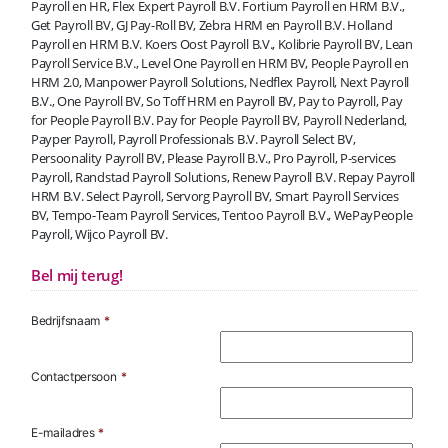
Payroll en HR, Flex Expert Payroll B.V. Fortium Payroll en HRM B.V.,
Get Payroll BV, GJ Pay-Roll BV, Zebra HRM en Payroll B.V. Holland
Payroll en HRM B.V. Koers Oost Payroll B.V., Kolibrie Payroll BV, Lean
Payroll Service B.V., Level One Payroll en HRM BV, People Payroll en
HRM 2.0, Manpower Payroll Solutions, Nedflex Payroll, Next Payroll
B.V., One Payroll BV, So Toff HRM en Payroll BV, Pay to Payroll, Pay
for People Payroll B.V. Pay for People Payroll BV, Payroll Nederland,
Payper Payroll, Payroll Professionals B.V. Payroll Select BV,
Persoonality Payroll BV, Please Payroll B.V., Pro Payroll, P-services
Payroll, Randstad Payroll Solutions, Renew Payroll B.V. Repay Payroll
HRM B.V. Select Payroll, Servorg Payroll BV, Smart Payroll Services
BV, Tempo-Team Payroll Services, Tentoo Payroll B.V., WePayPeople
Payroll, Wijco Payroll BV.
Bel mij terug!
Bedrijfsnaam
*
Contactpersoon
*
E-mailadres
*