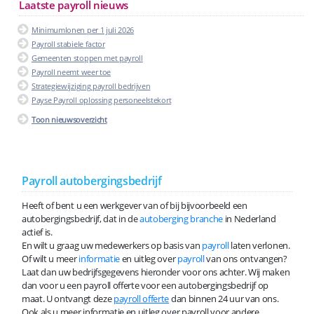
Laatste payroll nieuws
Minimumlonen per 1 juli 2026
Payroll stabiele factor
Gemeenten stoppen met payroll
Payroll neemt weer toe
Strategiewijziging payroll bedrijven
Payse Payroll oplossing personeelstekort
Toon nieuwsoverzicht
Payroll autobergingsbedrijf
Heeft of bent u een werkgever van of bij bijvoorbeeld een
autobergingsbedrijf, dat in de
autoberging branche
in Nederland
actief is.
En wilt u graag uw medewerkers op basis van
payroll
laten verlonen.
Of wilt u meer
informatie
en uitleg over
payroll
van ons ontvangen?
Laat dan uw bedrijfsgegevens hieronder voor ons achter. Wij maken
dan voor u een payroll offerte voor een autobergingsbedrijf op
maat. U ontvangt deze
payroll offerte
dan binnen 24 uur van ons.
Ook als u meer informatie en uitleg over payroll voor andere