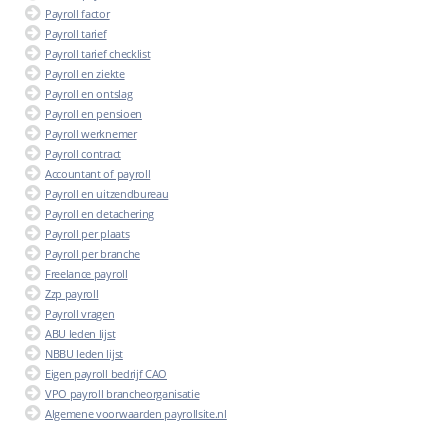
Payroll factor
Payroll tarief
Payroll tarief checklist
Payroll en ziekte
Payroll en ontslag
Payroll en pensioen
Payroll werknemer
Payroll contract
Accountant of payroll
Payroll en uitzendbureau
Payroll en detachering
Payroll per plaats
Payroll per branche
Freelance payroll
Zzp payroll
Payroll vragen
ABU leden lijst
NBBU leden lijst
Eigen payroll bedrijf CAO
VPO payroll brancheorganisatie
Algemene voorwaarden payrollsite.nl