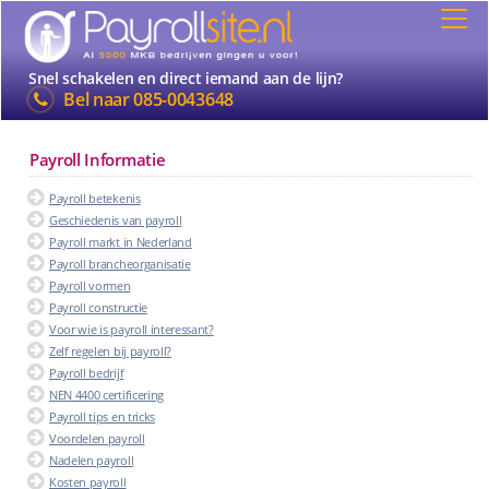
Snel schakelen en direct iemand aan de lijn?
Bel naar
085-0043648
Payroll Informatie
Payroll betekenis
Geschiedenis van payroll
Payroll markt in Nederland
Payroll brancheorganisatie
Payroll vormen
Payroll constructie
Voor wie is payroll interessant?
Zelf regelen bij payroll?
Payroll bedrijf
NEN 4400 certificering
Payroll tips en tricks
Voordelen payroll
Nadelen payroll
Kosten payroll