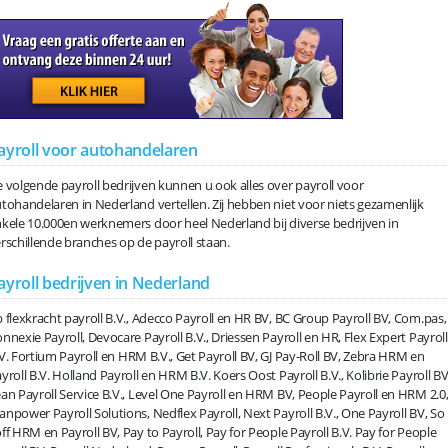
ayroll voor autohandelaren
 volgende payroll bedrijven kunnen u ook alles over payroll voor
tohandelaren in Nederland vertellen. Zij hebben niet voor niets gezamenlijk
kele 10.000en werknemers door heel Nederland bij diverse bedrijven in
rschillende branches op de payroll staan.
ayroll bedrijven in Nederland
 flexkracht payroll B.V., Adecco Payroll en HR BV, BC Group Payroll BV, Com.pas,
nnexie Payroll, Devocare Payroll B.V., Driessen Payroll en HR, Flex Expert Payroll
V. Fortium Payroll en HRM B.V., Get Payroll BV, GJ Pay-Roll BV, Zebra HRM en
yroll B.V. Holland Payroll en HRM B.V. Koers Oost Payroll B.V., Kolibrie Payroll BV
an Payroll Service B.V., Level One Payroll en HRM BV, People Payroll en HRM 2.0
npower Payroll Solutions, Nedflex Payroll, Next Payroll B.V., One Payroll BV, So
ff HRM en Payroll BV, Pay to Payroll, Pay for People Payroll B.V. Pay for People