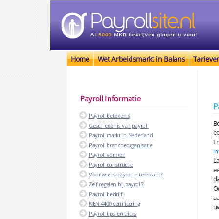
Home
Wet Arbeidsmarkt in Balans
Tarieve
Payroll Informatie
P
Payroll betekenis
Be
Geschiedenis van payroll
e
Payroll markt in Nederland
En
Payroll brancheorganisatie
in
Payroll vormen
La
Payroll constructie
ee
Voor wie is payroll interessant?
da
Zelf regelen bij payroll?
Oo
Payroll bedrijf
au
NEN 4400 certificering
uw
Payroll tips en tricks