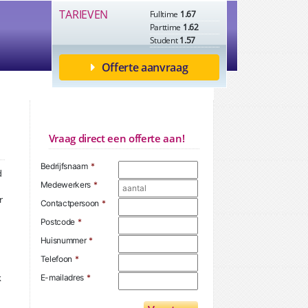
TARIEVEN
Fulltime
1.67
Parttime
1.62
Student
1.57
Offerte aanvraag
Vraag direct een offerte aan!
Bedrijfsnaam
*
d
Medewerkers
*
r
Contactpersoon
*
Postcode
*
Huisnummer
*
Telefoon
*
k
E-mailadres
*