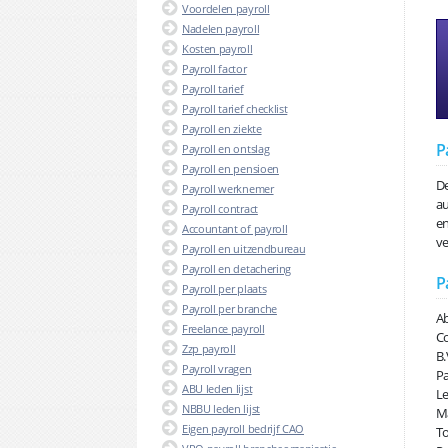
Voordelen payroll
Nadelen payroll
Kosten payroll
Payroll factor
Payroll tarief
Payroll tarief checklist
Payroll en ziekte
P
Payroll en ontslag
Payroll en pensioen
De
Payroll werknemer
au
Payroll contract
en
Accountant of payroll
ve
Payroll en uitzendbureau
Payroll en detachering
P
Payroll per plaats
Payroll per branche
Ab
Freelance payroll
Co
Zzp payroll
B.
Payroll vragen
Pa
ABU leden lijst
Le
NBBU leden lijst
Ma
Eigen payroll bedrijf CAO
To