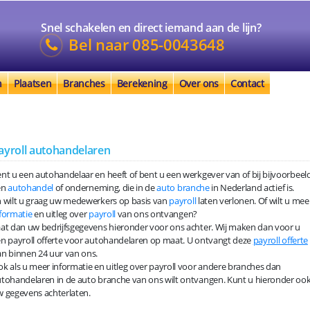
Snel schakelen en direct iemand aan de lijn?
Bel naar
085-0043648
n
Plaatsen
Branches
Berekening
Over ons
Contact
ayroll autohandelaren
nt u een autohandelaar en heeft of bent u een werkgever van of bij bijvoorbeel
en
autohandel
of onderneming, die in de
auto branche
in Nederland actief is.
 wilt u graag uw medewerkers op basis van
payroll
laten verlonen. Of wilt u mee
formatie
en uitleg over
payroll
van ons ontvangen?
at dan uw bedrijfsgegevens hieronder voor ons achter. Wij maken dan voor u
n payroll offerte voor autohandelaren op maat. U ontvangt deze
payroll offerte
n binnen 24 uur van ons.
k als u meer informatie en uitleg over payroll voor andere branches dan
tohandelaren in de auto branche van ons wilt ontvangen. Kunt u hieronder oo
 gegevens achterlaten.