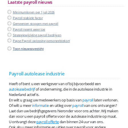
Laatste payroll nieuws
Minimumlonen per 1 juli 2026
Payroll stabiele factor
Gemeenten stoppen met payroll
Payroll neemt weer toe
Strategiewijziging payroll bedrijven
Payse Payroll oplossing personeelstekort
Toon nieuwsoverzicht
Payroll autolease industrie
Heeft of bent u een werkgever van of bij bijvoorbeeld een
autoleasebedrijf
of onderneming, die in de autolease industrie in
Nederland actief is.
En wilt u graag uw medewerkers op basis van
payroll
laten verlonen.
Of wilt u meer
informatie
en uitleg over
payroll
van ons ontvangen?
Laat dan uw bedrijfsgegevens hieronder voor ons achter. Wij maken
dan voor u een payroll offerte voor de autolease industrie op maat.
U ontvangt deze
payroll offerte
dan binnen 24 uur van ons.
Ook als u meer informatie en uitleg over payroll voor andere