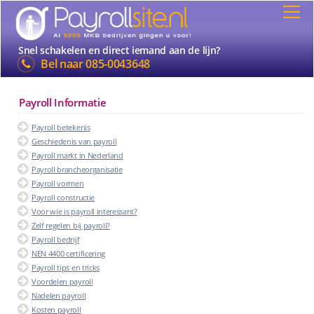
Snel schakelen en direct iemand aan de lijn?
Bel naar
085-0043648
Payroll Informatie
Payroll betekenis
Geschiedenis van payroll
Payroll markt in Nederland
Payroll brancheorganisatie
Payroll vormen
Payroll constructie
Voor wie is payroll interessant?
Zelf regelen bij payroll?
Payroll bedrijf
NEN 4400 certificering
Payroll tips en tricks
Voordelen payroll
Nadelen payroll
Kosten payroll