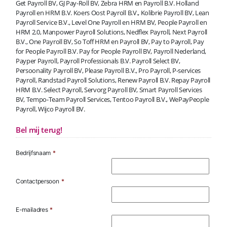
Get Payroll BV, GJ Pay-Roll BV, Zebra HRM en Payroll B.V. Holland
Payroll en HRM B.V. Koers Oost Payroll B.V., Kolibrie Payroll BV, Lean
Payroll Service B.V., Level One Payroll en HRM BV, People Payroll en
HRM 2.0, Manpower Payroll Solutions, Nedflex Payroll, Next Payroll
B.V., One Payroll BV, So Toff HRM en Payroll BV, Pay to Payroll, Pay
for People Payroll B.V. Pay for People Payroll BV, Payroll Nederland,
Payper Payroll, Payroll Professionals B.V. Payroll Select BV,
Persoonality Payroll BV, Please Payroll B.V., Pro Payroll, P-services
Payroll, Randstad Payroll Solutions, Renew Payroll B.V. Repay Payroll
HRM B.V. Select Payroll, Servorg Payroll BV, Smart Payroll Services
BV, Tempo-Team Payroll Services, Tentoo Payroll B.V., WePayPeople
Payroll, Wijco Payroll BV.
Bel mij terug!
Bedrijfsnaam
*
Contactpersoon
*
E-mailadres
*