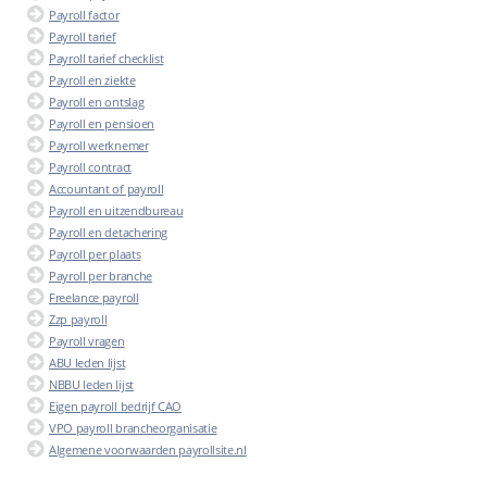
Payroll factor
Payroll tarief
Payroll tarief checklist
Payroll en ziekte
Payroll en ontslag
Payroll en pensioen
Payroll werknemer
Payroll contract
Accountant of payroll
Payroll en uitzendbureau
Payroll en detachering
Payroll per plaats
Payroll per branche
Freelance payroll
Zzp payroll
Payroll vragen
ABU leden lijst
NBBU leden lijst
Eigen payroll bedrijf CAO
VPO payroll brancheorganisatie
Algemene voorwaarden payrollsite.nl