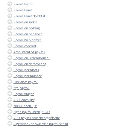
Payroll factor
Payroll tarief
Payroll tarief checklist
Payroll en ziekte
Payroll en ontslag
Payroll en pensioen
Payroll werknemer
Payroll contract
Accountant of payroll
Payroll en uitzendbureau
Payroll en detachering
Payroll per plaats
Payroll per branche
Freelance payroll
Zzp payroll
Payroll vragen
ABU leden lijst
NBBU leden lijst
Eigen payroll bedrijf CAO
VPO payroll brancheorganisatie
Algemene voorwaarden payrollsite.nl