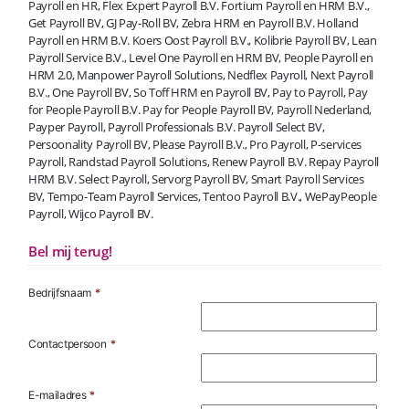
Payroll en HR, Flex Expert Payroll B.V. Fortium Payroll en HRM B.V.,
Get Payroll BV, GJ Pay-Roll BV, Zebra HRM en Payroll B.V. Holland
Payroll en HRM B.V. Koers Oost Payroll B.V., Kolibrie Payroll BV, Lean
Payroll Service B.V., Level One Payroll en HRM BV, People Payroll en
HRM 2.0, Manpower Payroll Solutions, Nedflex Payroll, Next Payroll
B.V., One Payroll BV, So Toff HRM en Payroll BV, Pay to Payroll, Pay
for People Payroll B.V. Pay for People Payroll BV, Payroll Nederland,
Payper Payroll, Payroll Professionals B.V. Payroll Select BV,
Persoonality Payroll BV, Please Payroll B.V., Pro Payroll, P-services
Payroll, Randstad Payroll Solutions, Renew Payroll B.V. Repay Payroll
HRM B.V. Select Payroll, Servorg Payroll BV, Smart Payroll Services
BV, Tempo-Team Payroll Services, Tentoo Payroll B.V., WePayPeople
Payroll, Wijco Payroll BV.
Bel mij terug!
Bedrijfsnaam
*
Contactpersoon
*
E-mailadres
*