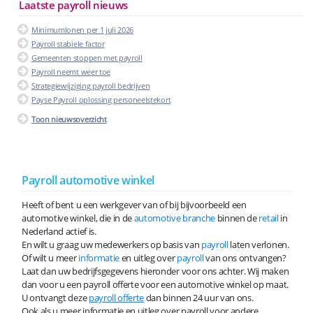
Laatste payroll nieuws
Minimumlonen per 1 juli 2026
Payroll stabiele factor
Gemeenten stoppen met payroll
Payroll neemt weer toe
Strategiewijziging payroll bedrijven
Payse Payroll oplossing personeelstekort
Toon nieuwsoverzicht
Payroll automotive winkel
Heeft of bent u een werkgever van of bij bijvoorbeeld een
automotive winkel, die in de
automotive branche
binnen de
retail
in
Nederland actief is.
En wilt u graag uw medewerkers op basis van
payroll
laten verlonen.
Of wilt u meer
informatie
en uitleg over
payroll
van ons ontvangen?
Laat dan uw bedrijfsgegevens hieronder voor ons achter. Wij maken
dan voor u een payroll offerte voor een automotive winkel op maat.
U ontvangt deze
payroll offerte
dan binnen 24 uur van ons.
Ook als u meer informatie en uitleg over payroll voor andere