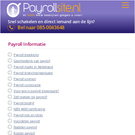
Snel schakelen en direct iemand aan de lijn?
Bel naar
085-0043648
Payroll Informatie
Payroll betekenis
Geschiedenis van payroll
Payroll markt in Nederland
Payroll brancheorganisatie
Payroll vormen
Payroll constructie
Voor wie is payroll interessant?
Zelf regelen bij payroll?
Payroll bedrijf
NEN 4400 certificering
Payroll tips en tricks
Voordelen payroll
Nadelen payroll
Kosten payroll