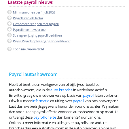
Laatste payroll nieuws
Minimumlonen per 1 juli 2026
Payroll stabiele factor
Gemeenten stoppen met payroll
Payroll neemt weer toe
Strategiewijziging payroll bedrijven
Payse Payroll oplossing personeelstekort
Toon nieuwsoverzicht
Payroll autoshowroom
Heeft of bent u een werkgever van of bij bijvoorbeeld een
autoshowroom, die in de
auto branche
in Nederland actief is.
En wilt u graag uw medewerkers op basis van
payroll
laten verlonen.
Of wilt u meer
informatie
en uitleg over
payroll
van ons ontvangen?
Laat dan uw bedrijfsgegevens hieronder voor ons achter. Wij maken
dan voor u een payroll offerte voor een autoshowroom op maat. U
ontvangt deze
payroll offerte
dan binnen 24 uur van ons.
Ook als u meer informatie en uitleg over payroll voor andere
branches dan een autoshowroom in de auto branche van ons wilt