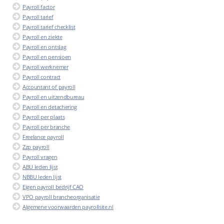
Payroll factor
Payroll tarief
Payroll tarief checklist
Payroll en ziekte
Payroll en ontslag
Payroll en pensioen
Payroll werknemer
Payroll contract
Accountant of payroll
Payroll en uitzendbureau
Payroll en detachering
Payroll per plaats
Payroll per branche
Freelance payroll
Zzp payroll
Payroll vragen
ABU leden lijst
NBBU leden lijst
Eigen payroll bedrijf CAO
VPO payroll brancheorganisatie
Algemene voorwaarden payrollsite.nl