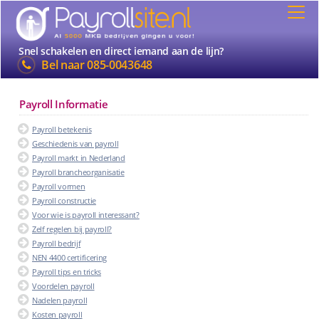
Snel schakelen en direct iemand aan de lijn?
Bel naar
085-0043648
Payroll Informatie
Payroll betekenis
Geschiedenis van payroll
Payroll markt in Nederland
Payroll brancheorganisatie
Payroll vormen
Payroll constructie
Voor wie is payroll interessant?
Zelf regelen bij payroll?
Payroll bedrijf
NEN 4400 certificering
Payroll tips en tricks
Voordelen payroll
Nadelen payroll
Kosten payroll