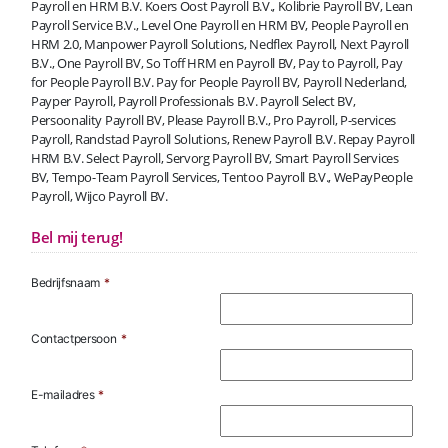
Payroll en HRM B.V. Koers Oost Payroll B.V., Kolibrie Payroll BV, Lean
Payroll Service B.V., Level One Payroll en HRM BV, People Payroll en
HRM 2.0, Manpower Payroll Solutions, Nedflex Payroll, Next Payroll
B.V., One Payroll BV, So Toff HRM en Payroll BV, Pay to Payroll, Pay
for People Payroll B.V. Pay for People Payroll BV, Payroll Nederland,
Payper Payroll, Payroll Professionals B.V. Payroll Select BV,
Persoonality Payroll BV, Please Payroll B.V., Pro Payroll, P-services
Payroll, Randstad Payroll Solutions, Renew Payroll B.V. Repay Payroll
HRM B.V. Select Payroll, Servorg Payroll BV, Smart Payroll Services
BV, Tempo-Team Payroll Services, Tentoo Payroll B.V., WePayPeople
Payroll, Wijco Payroll BV.
Bel mij terug!
Bedrijfsnaam
*
Contactpersoon
*
E-mailadres
*