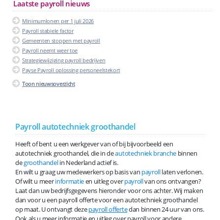
Laatste payroll nieuws
Minimumlonen per 1 juli 2026
Payroll stabiele factor
Gemeenten stoppen met payroll
Payroll neemt weer toe
Strategiewijziging payroll bedrijven
Payse Payroll oplossing personeelstekort
Toon nieuwsoverzicht
Payroll autotechniek groothandel
Heeft of bent u een werkgever van of bij bijvoorbeeld een
autotechniek groothandel, die in de
autotechniek branche
binnen
de
groothandel
in Nederland actief is.
En wilt u graag uw medewerkers op basis van
payroll
laten verlonen.
Of wilt u meer
informatie
en uitleg over
payroll
van ons ontvangen?
Laat dan uw bedrijfsgegevens hieronder voor ons achter. Wij maken
dan voor u een payroll offerte voor een autotechniek groothandel
op maat. U ontvangt deze
payroll offerte
dan binnen 24 uur van ons.
Ook als u meer informatie en uitleg over payroll voor andere