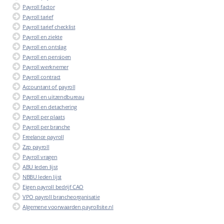
Payroll factor
Payroll tarief
Payroll tarief checklist
Payroll en ziekte
Payroll en ontslag
Payroll en pensioen
Payroll werknemer
Payroll contract
Accountant of payroll
Payroll en uitzendbureau
Payroll en detachering
Payroll per plaats
Payroll per branche
Freelance payroll
Zzp payroll
Payroll vragen
ABU leden lijst
NBBU leden lijst
Eigen payroll bedrijf CAO
VPO payroll brancheorganisatie
Algemene voorwaarden payrollsite.nl