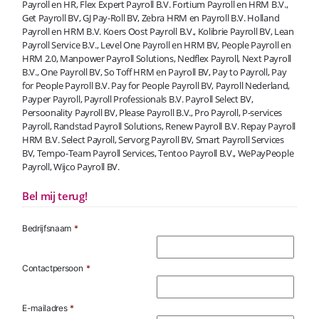
Payroll en HR, Flex Expert Payroll B.V. Fortium Payroll en HRM B.V.,
Get Payroll BV, GJ Pay-Roll BV, Zebra HRM en Payroll B.V. Holland
Payroll en HRM B.V. Koers Oost Payroll B.V., Kolibrie Payroll BV, Lean
Payroll Service B.V., Level One Payroll en HRM BV, People Payroll en
HRM 2.0, Manpower Payroll Solutions, Nedflex Payroll, Next Payroll
B.V., One Payroll BV, So Toff HRM en Payroll BV, Pay to Payroll, Pay
for People Payroll B.V. Pay for People Payroll BV, Payroll Nederland,
Payper Payroll, Payroll Professionals B.V. Payroll Select BV,
Persoonality Payroll BV, Please Payroll B.V., Pro Payroll, P-services
Payroll, Randstad Payroll Solutions, Renew Payroll B.V. Repay Payroll
HRM B.V. Select Payroll, Servorg Payroll BV, Smart Payroll Services
BV, Tempo-Team Payroll Services, Tentoo Payroll B.V., WePayPeople
Payroll, Wijco Payroll BV.
Bel mij terug!
Bedrijfsnaam
*
Contactpersoon
*
E-mailadres
*