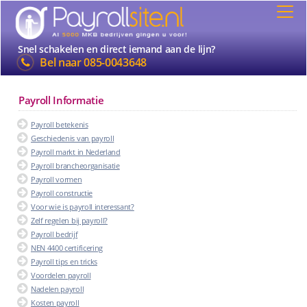
Snel schakelen en direct iemand aan de lijn?
Bel naar
085-0043648
Payroll Informatie
Payroll betekenis
Geschiedenis van payroll
Payroll markt in Nederland
Payroll brancheorganisatie
Payroll vormen
Payroll constructie
Voor wie is payroll interessant?
Zelf regelen bij payroll?
Payroll bedrijf
NEN 4400 certificering
Payroll tips en tricks
Voordelen payroll
Nadelen payroll
Kosten payroll