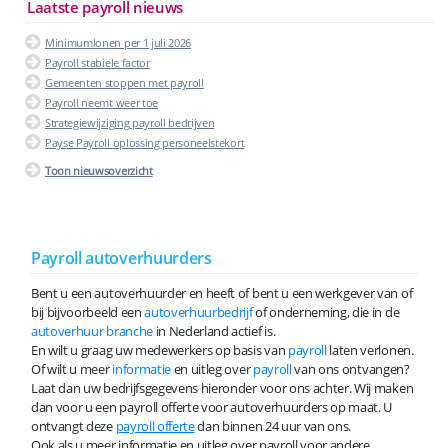
Laatste payroll nieuws
Minimumlonen per 1 juli 2026
Payroll stabiele factor
Gemeenten stoppen met payroll
Payroll neemt weer toe
Strategiewijziging payroll bedrijven
Payse Payroll oplossing personeelstekort
Toon nieuwsoverzicht
Payroll autoverhuurders
Bent u een autoverhuurder en heeft of bent u een werkgever van of
bij bijvoorbeeld een
autoverhuurbedrijf
of onderneming, die in de
autoverhuur branche
in Nederland actief is.
En wilt u graag uw medewerkers op basis van
payroll
laten verlonen.
Of wilt u meer
informatie
en uitleg over
payroll
van ons ontvangen?
Laat dan uw bedrijfsgegevens hieronder voor ons achter. Wij maken
dan voor u een payroll offerte voor autoverhuurders op maat. U
ontvangt deze
payroll offerte
dan binnen 24 uur van ons.
Ook als u meer informatie en uitleg over payroll voor andere