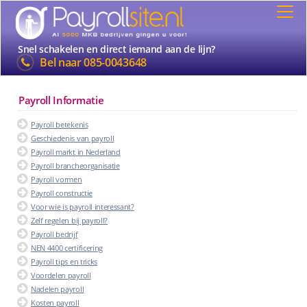
Snel schakelen en direct iemand aan de lijn?
Bel naar
085-0043648
Payroll Informatie
Payroll betekenis
Geschiedenis van payroll
Payroll markt in Nederland
Payroll brancheorganisatie
Payroll vormen
Payroll constructie
Voor wie is payroll interessant?
Zelf regelen bij payroll?
Payroll bedrijf
NEN 4400 certificering
Payroll tips en tricks
Voordelen payroll
Nadelen payroll
Kosten payroll