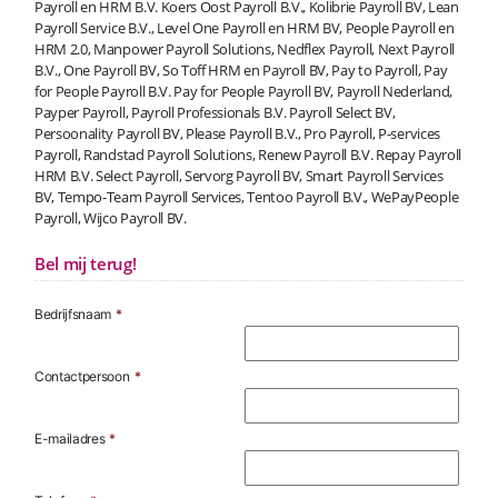
Payroll en HRM B.V. Koers Oost Payroll B.V., Kolibrie Payroll BV, Lean
Payroll Service B.V., Level One Payroll en HRM BV, People Payroll en
HRM 2.0, Manpower Payroll Solutions, Nedflex Payroll, Next Payroll
B.V., One Payroll BV, So Toff HRM en Payroll BV, Pay to Payroll, Pay
for People Payroll B.V. Pay for People Payroll BV, Payroll Nederland,
Payper Payroll, Payroll Professionals B.V. Payroll Select BV,
Persoonality Payroll BV, Please Payroll B.V., Pro Payroll, P-services
Payroll, Randstad Payroll Solutions, Renew Payroll B.V. Repay Payroll
HRM B.V. Select Payroll, Servorg Payroll BV, Smart Payroll Services
BV, Tempo-Team Payroll Services, Tentoo Payroll B.V., WePayPeople
Payroll, Wijco Payroll BV.
Bel mij terug!
Bedrijfsnaam
*
Contactpersoon
*
E-mailadres
*