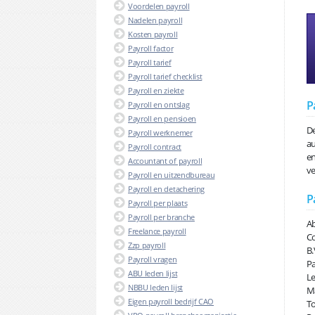
Voordelen payroll
Nadelen payroll
Kosten payroll
Payroll factor
Payroll tarief
Payroll tarief checklist
Payroll en ziekte
P
Payroll en ontslag
Payroll en pensioen
De
Payroll werknemer
au
Payroll contract
en
Accountant of payroll
ve
Payroll en uitzendbureau
Payroll en detachering
P
Payroll per plaats
Payroll per branche
Ab
Freelance payroll
Co
Zzp payroll
B.
Payroll vragen
Pa
ABU leden lijst
Le
NBBU leden lijst
Ma
Eigen payroll bedrijf CAO
To