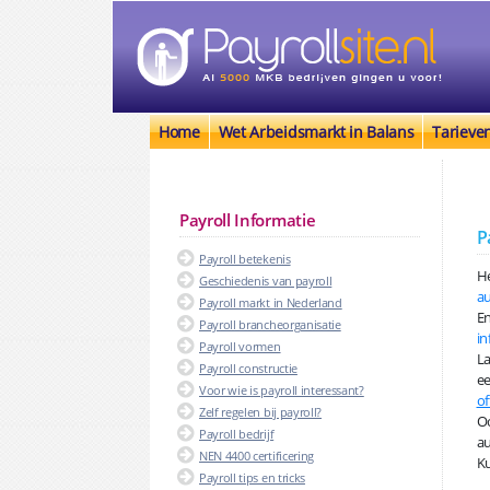
Home
Wet Arbeidsmarkt in Balans
Tarieve
Payroll Informatie
P
Payroll betekenis
He
Geschiedenis van payroll
au
Payroll markt in Nederland
En
Payroll brancheorganisatie
in
Payroll vormen
La
Payroll constructie
ee
Voor wie is payroll interessant?
of
Zelf regelen bij payroll?
Oo
Payroll bedrijf
au
NEN 4400 certificering
Ku
Payroll tips en tricks