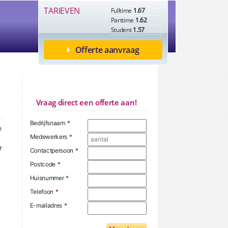
TARIEVEN
Fulltime
1.67
Parttime
1.62
Student
1.57
Offerte aanvraag
Vraag direct een offerte aan!
Bedrijfsnaam
*
e
Medewerkers
*
r
Contactpersoon
*
Postcode
*
Huisnummer
*
Telefoon
*
E-mailadres
*