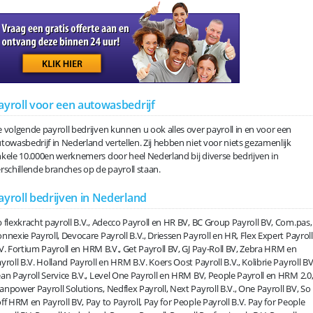
ayroll voor een autowasbedrijf
 volgende payroll bedrijven kunnen u ook alles over payroll in en voor een
towasbedrijf in Nederland vertellen. Zij hebben niet voor niets gezamenlijk
kele 10.000en werknemers door heel Nederland bij diverse bedrijven in
rschillende branches op de payroll staan.
ayroll bedrijven in Nederland
 flexkracht payroll B.V., Adecco Payroll en HR BV, BC Group Payroll BV, Com.pas,
nnexie Payroll, Devocare Payroll B.V., Driessen Payroll en HR, Flex Expert Payroll
V. Fortium Payroll en HRM B.V., Get Payroll BV, GJ Pay-Roll BV, Zebra HRM en
yroll B.V. Holland Payroll en HRM B.V. Koers Oost Payroll B.V., Kolibrie Payroll BV
an Payroll Service B.V., Level One Payroll en HRM BV, People Payroll en HRM 2.0
npower Payroll Solutions, Nedflex Payroll, Next Payroll B.V., One Payroll BV, So
ff HRM en Payroll BV, Pay to Payroll, Pay for People Payroll B.V. Pay for People