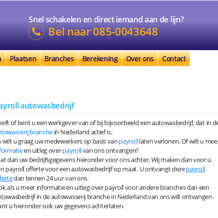
Snel schakelen en direct iemand aan de lijn?
Bel naar
085-0043648
n
Plaatsen
Branches
Berekening
Over ons
Contact
ayroll autowasbedrijf
eft of bent u een werkgever van of bij bijvoorbeeld een autowasbedrijf, dat in d
towasserij branche
in Nederland actief is.
 wilt u graag uw medewerkers op basis van
payroll
laten verlonen. Of wilt u mee
formatie
en uitleg over
payroll
van ons ontvangen?
at dan uw bedrijfsgegevens hieronder voor ons achter. Wij maken dan voor u
n payroll offerte voor een autowasbedrijf op maat. U ontvangt deze
payroll
ferte
dan binnen 24 uur van ons.
k als u meer informatie en uitleg over payroll voor andere branches dan een
towasbedrijf in de autowasserij branche in Nederland van ons wilt ontvangen.
nt u hieronder ook uw gegevens achterlaten.