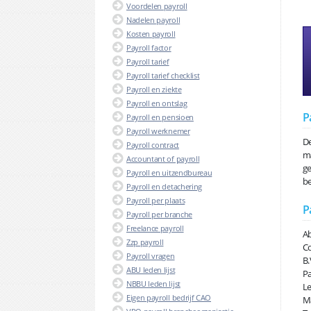
Voordelen payroll
Nadelen payroll
Kosten payroll
Payroll factor
Payroll tarief
Payroll tarief checklist
Payroll en ziekte
Payroll en ontslag
P
Payroll en pensioen
Payroll werknemer
De
Payroll contract
ma
Accountant of payroll
ge
Payroll en uitzendbureau
be
Payroll en detachering
Payroll per plaats
P
Payroll per branche
Freelance payroll
Ab
Zzp payroll
Co
Payroll vragen
B.
ABU leden lijst
Pa
NBBU leden lijst
Le
Eigen payroll bedrijf CAO
Ma