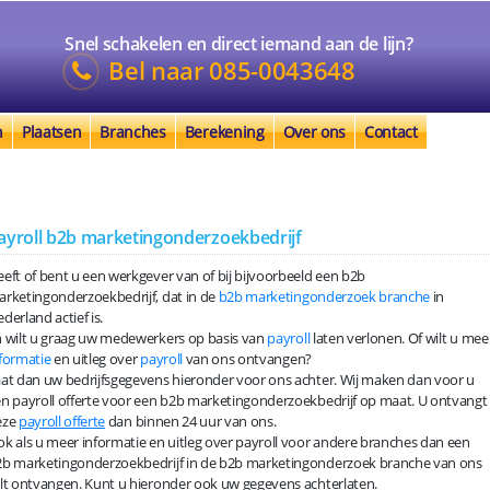
Snel schakelen en direct iemand aan de lijn?
Bel naar
085-0043648
n
Plaatsen
Branches
Berekening
Over ons
Contact
ayroll b2b marketingonderzoekbedrijf
eft of bent u een werkgever van of bij bijvoorbeeld een b2b
rketingonderzoekbedrijf, dat in de
b2b marketingonderzoek branche
in
derland actief is.
 wilt u graag uw medewerkers op basis van
payroll
laten verlonen. Of wilt u mee
formatie
en uitleg over
payroll
van ons ontvangen?
at dan uw bedrijfsgegevens hieronder voor ons achter. Wij maken dan voor u
n payroll offerte voor een b2b marketingonderzoekbedrijf op maat. U ontvangt
eze
payroll offerte
dan binnen 24 uur van ons.
k als u meer informatie en uitleg over payroll voor andere branches dan een
b marketingonderzoekbedrijf in de b2b marketingonderzoek branche van ons
lt ontvangen. Kunt u hieronder ook uw gegevens achterlaten.