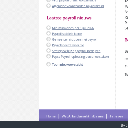
VPO payroll brancheorganisatie
To
Algemene voorwaarden payrollsite.nl
Pa
Se
Ra
Laatste payroll nieuws
Pa
Se
Minimumlonen per 1 juli 2026
Payroll stabiele factor
B
Gemeenten stoppen met payroll
Payroll neemt weer toe
Strategiewijziging payroll bedrijven
Be
Payse Payroll oplossing personeelstekort
Co
Toon nieuwsoverzicht
E-
Te
Home
Wet Arbeidsmarkt in Balans
Tarieven
By c