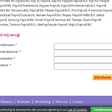
ff HRM en Payroll BV, Pay to Payroll, Pay for People Payroll B.V. Pay for People
yroll BV, Payroll Nederland, Payper Payroll, Payroll Professionals B.V. Payroll
lect BV, Persoonality Payroll BV, Please Payroll B.V., Pro Payroll, P-services Payroll
ndstad Payroll Solutions, Renew Payroll B.V. Repay Payroll HRM B.V. Select
yroll, Servorg Payroll BV, Smart Payroll Services BV, Tempo-Team Payroll
rvices, Tentoo Payroll B.V., WePayPeople Payroll, Wijco Payroll BV.
el mij terug!
drijfsnaam
*
ntactpersoon
*
mailadres
*
lefoon
*
Plaatsen
Branches
Berekening
Over ons
Contact
ontinuing to browse the site you are agreeing to our
use of cookies
.
I Understan