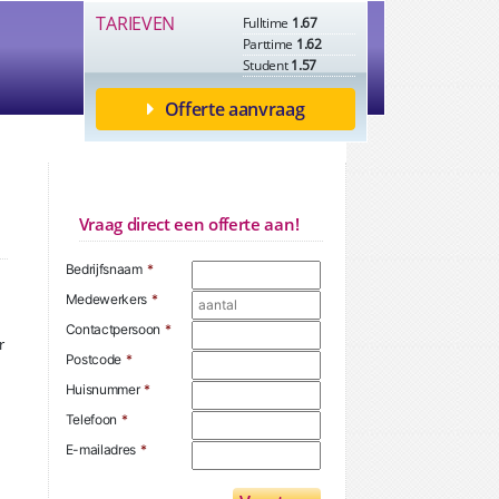
TARIEVEN
Fulltime
1.67
Parttime
1.62
Student
1.57
Offerte aanvraag
Vraag direct een offerte aan!
Bedrijfsnaam
*
Medewerkers
*
Contactpersoon
*
r
Postcode
*
Huisnummer
*
Telefoon
*
E-mailadres
*