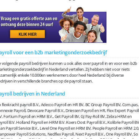
ayroll voor een b2b marketingonderzoekbedrijf
 volgende payroll bedrijven kunnen u ook alles over payroll in en voor een b2b
rketingonderzoekbedrijf in Nederland vertellen. Zij hebben niet voor niets
zamenlijk enkele 10.000en werknemers door heel Nederland bij diverse
drijven in verschillende branches op de payroll staan.
ayroll bedrijven in Nederland
 flexkracht payroll B.V., Adecco Payroll en HR BV, BC Group Payroll BV, Com.pas,
nnexie Payroll, Devocare Payroll B.V., Driessen Payroll en HR, Flex Expert Payroll
V. Fortium Payroll en HRM B.V., Get Payroll BV, GJ Pay-Roll BV, Zebra HRM en
yroll B.V. Holland Payroll en HRM B.V. Koers Oost Payroll B.V., Kolibrie Payroll BV
an Payroll Service B.V., Level One Payroll en HRM BV, People Payroll en HRM 2.0
npower Payroll Solutions, Nedflex Payroll, Next Payroll B.V., One Payroll BV, So