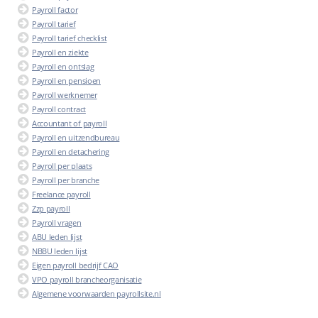
Payroll factor
Payroll tarief
Payroll tarief checklist
Payroll en ziekte
Payroll en ontslag
Payroll en pensioen
Payroll werknemer
Payroll contract
Accountant of payroll
Payroll en uitzendbureau
Payroll en detachering
Payroll per plaats
Payroll per branche
Freelance payroll
Zzp payroll
Payroll vragen
ABU leden lijst
NBBU leden lijst
Eigen payroll bedrijf CAO
VPO payroll brancheorganisatie
Algemene voorwaarden payrollsite.nl