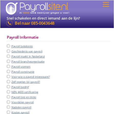
Snel schakelen en direct iemand aan de lijn?
Bel naar
085-0043648
Payroll Informatie
Payroll betekenis
Geschiedenis van payroll
Payroll markt in Nederland
Payroll brancheorganisatie
Payroll vormen
Payroll constructie
Voor wie is payroll interessant?
Zelf regelen bij payroll?
Payroll bedrijf
NEN 4400 certificering
Payroll tips en tricks
Voordelen payroll
Nadelen payroll
Kosten payroll