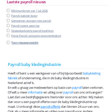
Laatste payroll nieuws
Minimumlonen per 1 juli 2026
Payroll stabiele factor
Gemeenten stoppen met payroll
Payroll neemt weer toe
Strategiewijziging payroll bedrijven
Payse Payroll oplossing personeelstekort
Toon nieuwsoverzicht
Payroll baby kledingindustrie
Heeft of bent u een werkgever van of bij bijvoorbeeld
babykleding
fabriek
of onderneming, die in de baby kledingindustrie in
Nederland actief is.
En wilt u graag uw medewerkers op basis van
payroll
laten verlonen.
Of wilt u meer
informatie
en uitleg over
payroll
van ons ontvangen?
Laat dan uw bedrijfsgegevens hieronder voor ons achter. Wij maken
dan voor u een payroll offerte voor de baby kledingindustrie op
maat. U ontvangt deze
payroll offerte
dan binnen 24 uur van ons.
Ook als u meer informatie en uitleg over payroll voor andere