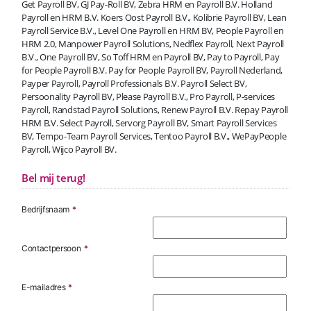
Get Payroll BV, GJ Pay-Roll BV, Zebra HRM en Payroll B.V. Holland
Payroll en HRM B.V. Koers Oost Payroll B.V., Kolibrie Payroll BV, Lean
Payroll Service B.V., Level One Payroll en HRM BV, People Payroll en
HRM 2.0, Manpower Payroll Solutions, Nedflex Payroll, Next Payroll
B.V., One Payroll BV, So Toff HRM en Payroll BV, Pay to Payroll, Pay
for People Payroll B.V. Pay for People Payroll BV, Payroll Nederland,
Payper Payroll, Payroll Professionals B.V. Payroll Select BV,
Persoonality Payroll BV, Please Payroll B.V., Pro Payroll, P-services
Payroll, Randstad Payroll Solutions, Renew Payroll B.V. Repay Payroll
HRM B.V. Select Payroll, Servorg Payroll BV, Smart Payroll Services
BV, Tempo-Team Payroll Services, Tentoo Payroll B.V., WePayPeople
Payroll, Wijco Payroll BV.
Bel mij terug!
Bedrijfsnaam
*
Contactpersoon
*
E-mailadres
*