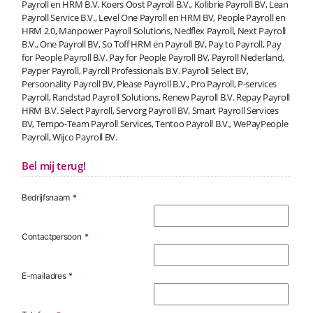
Payroll en HRM B.V. Koers Oost Payroll B.V., Kolibrie Payroll BV, Lean
Payroll Service B.V., Level One Payroll en HRM BV, People Payroll en
HRM 2.0, Manpower Payroll Solutions, Nedflex Payroll, Next Payroll
B.V., One Payroll BV, So Toff HRM en Payroll BV, Pay to Payroll, Pay
for People Payroll B.V. Pay for People Payroll BV, Payroll Nederland,
Payper Payroll, Payroll Professionals B.V. Payroll Select BV,
Persoonality Payroll BV, Please Payroll B.V., Pro Payroll, P-services
Payroll, Randstad Payroll Solutions, Renew Payroll B.V. Repay Payroll
HRM B.V. Select Payroll, Servorg Payroll BV, Smart Payroll Services
BV, Tempo-Team Payroll Services, Tentoo Payroll B.V., WePayPeople
Payroll, Wijco Payroll BV.
Bel mij terug!
Bedrijfsnaam
*
Contactpersoon
*
E-mailadres
*