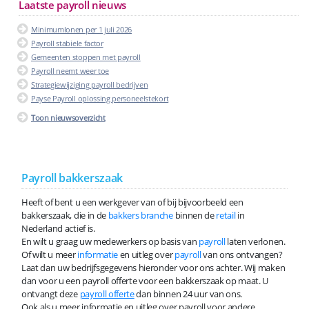
Laatste payroll nieuws
Minimumlonen per 1 juli 2026
Payroll stabiele factor
Gemeenten stoppen met payroll
Payroll neemt weer toe
Strategiewijziging payroll bedrijven
Payse Payroll oplossing personeelstekort
Toon nieuwsoverzicht
Payroll bakkerszaak
Heeft of bent u een werkgever van of bij bijvoorbeeld een
bakkerszaak, die in de
bakkers branche
binnen de
retail
in
Nederland actief is.
En wilt u graag uw medewerkers op basis van
payroll
laten verlonen.
Of wilt u meer
informatie
en uitleg over
payroll
van ons ontvangen?
Laat dan uw bedrijfsgegevens hieronder voor ons achter. Wij maken
dan voor u een payroll offerte voor een bakkerszaak op maat. U
ontvangt deze
payroll offerte
dan binnen 24 uur van ons.
Ook als u meer informatie en uitleg over payroll voor andere