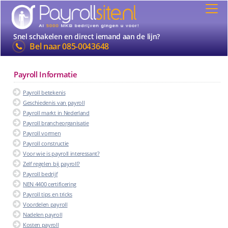
Snel schakelen en direct iemand aan de lijn?
Bel naar
085-0043648
Payroll Informatie
Payroll betekenis
Geschiedenis van payroll
Payroll markt in Nederland
Payroll brancheorganisatie
Payroll vormen
Payroll constructie
Voor wie is payroll interessant?
Zelf regelen bij payroll?
Payroll bedrijf
NEN 4400 certificering
Payroll tips en tricks
Voordelen payroll
Nadelen payroll
Kosten payroll