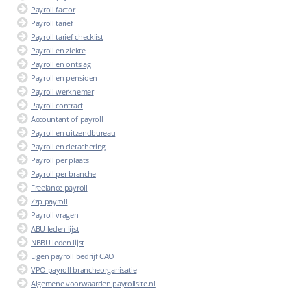
Payroll factor
Payroll tarief
Payroll tarief checklist
Payroll en ziekte
Payroll en ontslag
Payroll en pensioen
Payroll werknemer
Payroll contract
Accountant of payroll
Payroll en uitzendbureau
Payroll en detachering
Payroll per plaats
Payroll per branche
Freelance payroll
Zzp payroll
Payroll vragen
ABU leden lijst
NBBU leden lijst
Eigen payroll bedrijf CAO
VPO payroll brancheorganisatie
Algemene voorwaarden payrollsite.nl