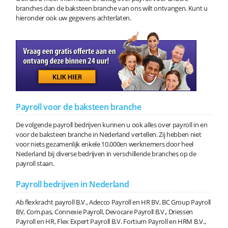
branches dan de baksteen branche van ons wilt ontvangen. Kunt u
hieronder ook uw gegevens achterlaten.
Payroll voor de baksteen branche
De volgende payroll bedrijven kunnen u ook alles over payroll in en
voor de baksteen branche in Nederland vertellen. Zij hebben niet
voor niets gezamenlijk enkele 10.000en werknemers door heel
Nederland bij diverse bedrijven in verschillende branches op de
payroll staan.
Payroll bedrijven in Nederland
Ab flexkracht payroll B.V., Adecco Payroll en HR BV, BC Group Payroll
BV, Com.pas, Connexie Payroll, Devocare Payroll B.V., Driessen
Payroll en HR, Flex Expert Payroll B.V. Fortium Payroll en HRM B.V.,