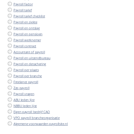
Payroll factor
Payroll tarief
Payroll tarief checklist
Payroll en ziekte
Payroll en ontslag
Payroll en pensioen
Payroll werknemer
Payroll contract
Accountant of payroll
Payroll en uitzendbureau
Payroll en detachering
Payroll per plaats
Payroll per branche
Freelance payroll
Zzp payroll
Payroll vragen
ABU leden lijst
NBBU leden lijst
Eigen payroll bedrijf CAO
VPO payroll brancheorganisatie
Algemene voorwaarden payrollsite.nl