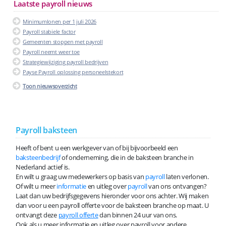
Laatste payroll nieuws
Minimumlonen per 1 juli 2026
Payroll stabiele factor
Gemeenten stoppen met payroll
Payroll neemt weer toe
Strategiewijziging payroll bedrijven
Payse Payroll oplossing personeelstekort
Toon nieuwsoverzicht
Payroll baksteen
Heeft of bent u een werkgever van of bij bijvoorbeeld een
baksteenbedrijf
of onderneming, die in de baksteen branche in
Nederland actief is.
En wilt u graag uw medewerkers op basis van
payroll
laten verlonen.
Of wilt u meer
informatie
en uitleg over
payroll
van ons ontvangen?
Laat dan uw bedrijfsgegevens hieronder voor ons achter. Wij maken
dan voor u een payroll offerte voor de baksteen branche op maat. U
ontvangt deze
payroll offerte
dan binnen 24 uur van ons.
Ook als u meer informatie en uitleg over payroll voor andere