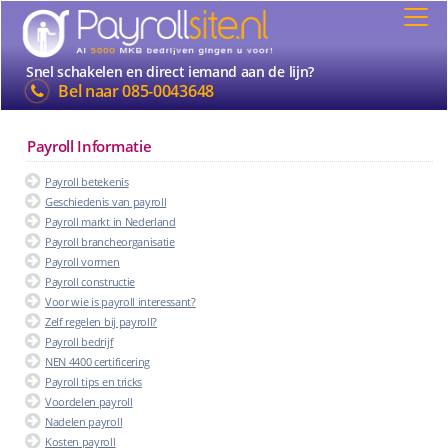
Snel schakelen en direct iemand aan de lijn?
Bel naar
085-0043648
Payroll Informatie
Payroll betekenis
Geschiedenis van payroll
Payroll markt in Nederland
Payroll brancheorganisatie
Payroll vormen
Payroll constructie
Voor wie is payroll interessant?
Zelf regelen bij payroll?
Payroll bedrijf
NEN 4400 certificering
Payroll tips en tricks
Voordelen payroll
Nadelen payroll
Kosten payroll