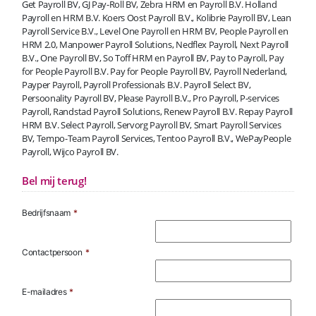
Get Payroll BV, GJ Pay-Roll BV, Zebra HRM en Payroll B.V. Holland
Payroll en HRM B.V. Koers Oost Payroll B.V., Kolibrie Payroll BV, Lean
Payroll Service B.V., Level One Payroll en HRM BV, People Payroll en
HRM 2.0, Manpower Payroll Solutions, Nedflex Payroll, Next Payroll
B.V., One Payroll BV, So Toff HRM en Payroll BV, Pay to Payroll, Pay
for People Payroll B.V. Pay for People Payroll BV, Payroll Nederland,
Payper Payroll, Payroll Professionals B.V. Payroll Select BV,
Persoonality Payroll BV, Please Payroll B.V., Pro Payroll, P-services
Payroll, Randstad Payroll Solutions, Renew Payroll B.V. Repay Payroll
HRM B.V. Select Payroll, Servorg Payroll BV, Smart Payroll Services
BV, Tempo-Team Payroll Services, Tentoo Payroll B.V., WePayPeople
Payroll, Wijco Payroll BV.
Bel mij terug!
Bedrijfsnaam
*
Contactpersoon
*
E-mailadres
*