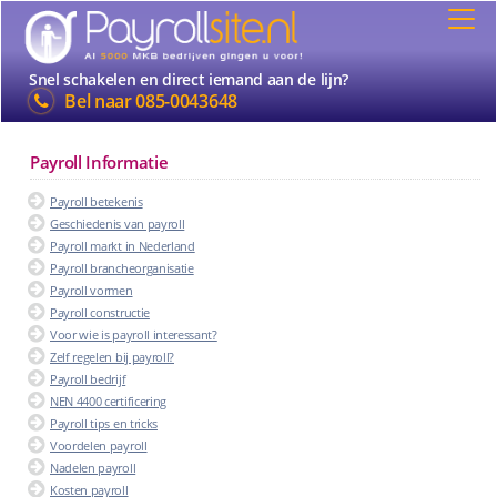
Snel schakelen en direct iemand aan de lijn?
Bel naar
085-0043648
Payroll Informatie
Payroll betekenis
Geschiedenis van payroll
Payroll markt in Nederland
Payroll brancheorganisatie
Payroll vormen
Payroll constructie
Voor wie is payroll interessant?
Zelf regelen bij payroll?
Payroll bedrijf
NEN 4400 certificering
Payroll tips en tricks
Voordelen payroll
Nadelen payroll
Kosten payroll