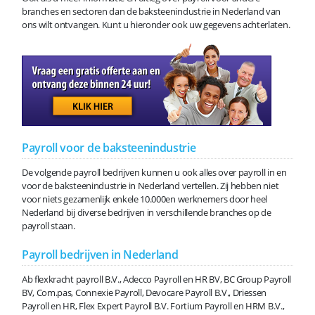
branches en sectoren dan de baksteenindustrie in Nederland van
ons wilt ontvangen. Kunt u hieronder ook uw gegevens achterlaten.
Payroll voor de baksteenindustrie
De volgende payroll bedrijven kunnen u ook alles over payroll in en
voor de baksteenindustrie in Nederland vertellen. Zij hebben niet
voor niets gezamenlijk enkele 10.000en werknemers door heel
Nederland bij diverse bedrijven in verschillende branches op de
payroll staan.
Payroll bedrijven in Nederland
Ab flexkracht payroll B.V., Adecco Payroll en HR BV, BC Group Payroll
BV, Com.pas, Connexie Payroll, Devocare Payroll B.V., Driessen
Payroll en HR, Flex Expert Payroll B.V. Fortium Payroll en HRM B.V.,