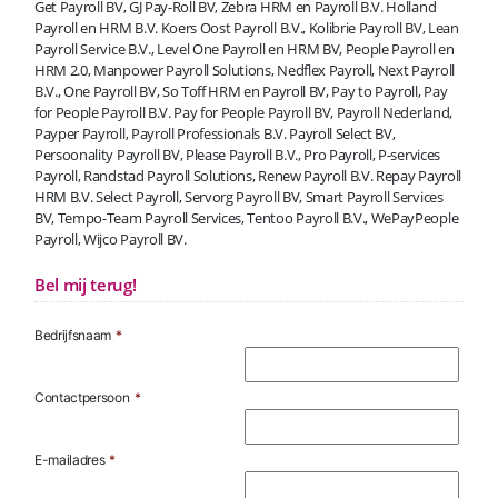
Get Payroll BV, GJ Pay-Roll BV, Zebra HRM en Payroll B.V. Holland
Payroll en HRM B.V. Koers Oost Payroll B.V., Kolibrie Payroll BV, Lean
Payroll Service B.V., Level One Payroll en HRM BV, People Payroll en
HRM 2.0, Manpower Payroll Solutions, Nedflex Payroll, Next Payroll
B.V., One Payroll BV, So Toff HRM en Payroll BV, Pay to Payroll, Pay
for People Payroll B.V. Pay for People Payroll BV, Payroll Nederland,
Payper Payroll, Payroll Professionals B.V. Payroll Select BV,
Persoonality Payroll BV, Please Payroll B.V., Pro Payroll, P-services
Payroll, Randstad Payroll Solutions, Renew Payroll B.V. Repay Payroll
HRM B.V. Select Payroll, Servorg Payroll BV, Smart Payroll Services
BV, Tempo-Team Payroll Services, Tentoo Payroll B.V., WePayPeople
Payroll, Wijco Payroll BV.
Bel mij terug!
Bedrijfsnaam
*
Contactpersoon
*
E-mailadres
*