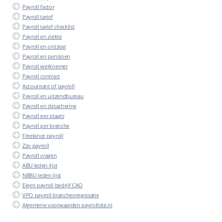
Payroll factor
Payroll tarief
Payroll tarief checklist
Payroll en ziekte
Payroll en ontslag
Payroll en pensioen
Payroll werknemer
Payroll contract
Accountant of payroll
Payroll en uitzendbureau
Payroll en detachering
Payroll per plaats
Payroll per branche
Freelance payroll
Zzp payroll
Payroll vragen
ABU leden lijst
NBBU leden lijst
Eigen payroll bedrijf CAO
VPO payroll brancheorganisatie
Algemene voorwaarden payrollsite.nl