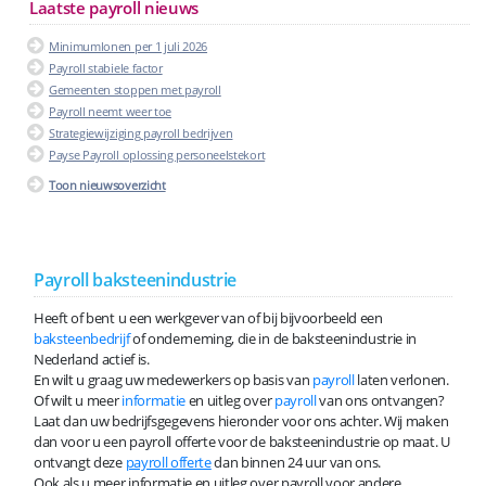
Laatste payroll nieuws
Minimumlonen per 1 juli 2026
Payroll stabiele factor
Gemeenten stoppen met payroll
Payroll neemt weer toe
Strategiewijziging payroll bedrijven
Payse Payroll oplossing personeelstekort
Toon nieuwsoverzicht
Payroll baksteenindustrie
Heeft of bent u een werkgever van of bij bijvoorbeeld een
baksteenbedrijf
of onderneming, die in de baksteenindustrie in
Nederland actief is.
En wilt u graag uw medewerkers op basis van
payroll
laten verlonen.
Of wilt u meer
informatie
en uitleg over
payroll
van ons ontvangen?
Laat dan uw bedrijfsgegevens hieronder voor ons achter. Wij maken
dan voor u een payroll offerte voor de baksteenindustrie op maat. U
ontvangt deze
payroll offerte
dan binnen 24 uur van ons.
Ook als u meer informatie en uitleg over payroll voor andere