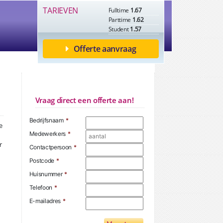
TARIEVEN
Fulltime
1.67
Parttime
1.62
Student
1.57
Offerte aanvraag
Vraag direct een offerte aan!
Bedrijfsnaam
*
e
Medewerkers
*
r
Contactpersoon
*
Postcode
*
Huisnummer
*
Telefoon
*
E-mailadres
*