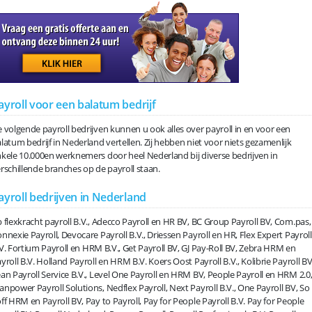
ayroll voor een balatum bedrijf
 volgende payroll bedrijven kunnen u ook alles over payroll in en voor een
latum bedrijf in Nederland vertellen. Zij hebben niet voor niets gezamenlijk
kele 10.000en werknemers door heel Nederland bij diverse bedrijven in
rschillende branches op de payroll staan.
ayroll bedrijven in Nederland
 flexkracht payroll B.V., Adecco Payroll en HR BV, BC Group Payroll BV, Com.pas,
nnexie Payroll, Devocare Payroll B.V., Driessen Payroll en HR, Flex Expert Payroll
V. Fortium Payroll en HRM B.V., Get Payroll BV, GJ Pay-Roll BV, Zebra HRM en
yroll B.V. Holland Payroll en HRM B.V. Koers Oost Payroll B.V., Kolibrie Payroll BV
an Payroll Service B.V., Level One Payroll en HRM BV, People Payroll en HRM 2.0
npower Payroll Solutions, Nedflex Payroll, Next Payroll B.V., One Payroll BV, So
ff HRM en Payroll BV, Pay to Payroll, Pay for People Payroll B.V. Pay for People