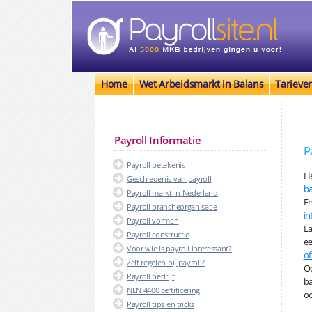
Home
Wet Arbeidsmarkt in Balans
Tarieve
Payroll Informatie
P
Payroll betekenis
He
Geschiedenis van payroll
b
Payroll markt in Nederland
En
Payroll brancheorganisatie
in
Payroll vormen
La
Payroll constructie
ee
Voor wie is payroll interessant?
of
Zelf regelen bij payroll?
Oo
Payroll bedrijf
ba
NEN 4400 certificering
oo
Payroll tips en tricks