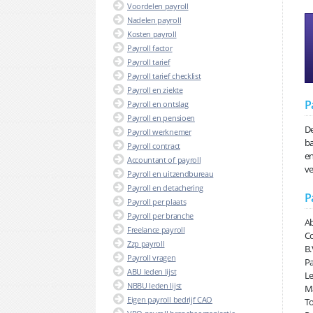
Voordelen payroll
Nadelen payroll
Kosten payroll
Payroll factor
Payroll tarief
Payroll tarief checklist
Payroll en ziekte
P
Payroll en ontslag
Payroll en pensioen
De
Payroll werknemer
ba
Payroll contract
en
Accountant of payroll
ve
Payroll en uitzendbureau
Payroll en detachering
P
Payroll per plaats
Payroll per branche
Ab
Freelance payroll
Co
Zzp payroll
B.
Payroll vragen
Pa
ABU leden lijst
Le
NBBU leden lijst
Ma
Eigen payroll bedrijf CAO
To