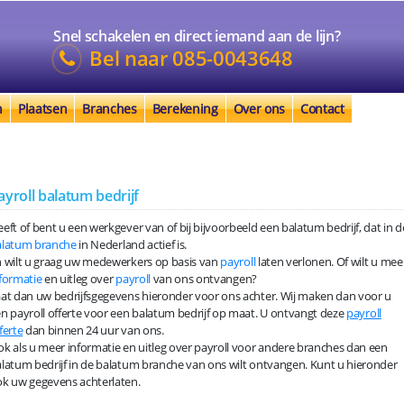
Snel schakelen en direct iemand aan de lijn?
Bel naar
085-0043648
n
Plaatsen
Branches
Berekening
Over ons
Contact
ayroll balatum bedrijf
eft of bent u een werkgever van of bij bijvoorbeeld een balatum bedrijf, dat in d
alatum branche
in Nederland actief is.
 wilt u graag uw medewerkers op basis van
payroll
laten verlonen. Of wilt u mee
formatie
en uitleg over
payroll
van ons ontvangen?
at dan uw bedrijfsgegevens hieronder voor ons achter. Wij maken dan voor u
n payroll offerte voor een balatum bedrijf op maat. U ontvangt deze
payroll
ferte
dan binnen 24 uur van ons.
k als u meer informatie en uitleg over payroll voor andere branches dan een
latum bedrijf in de balatum branche van ons wilt ontvangen. Kunt u hieronder
k uw gegevens achterlaten.